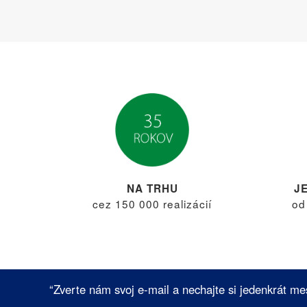
NA TRHU
J
cez 150 000 realizácií
od
“Zverte nám svoj e-mail a nechajte si jedenkrát me