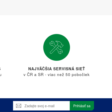
S
NAJVÄČŠIA SERVISNÁ SIEŤ
u
v ČR a SR - viac než 50 pobočiek
Prihlásiť sa