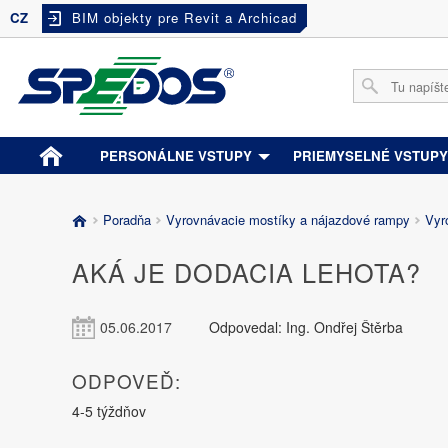
CZ
BIM objekty pre Revit a Archicad
PERSONÁLNE VSTUPY
PRIEMYSELNÉ VSTUP
Poradňa
Vyrovnávacie mostíky a nájazdové rampy
Vyr
AKÁ JE DODACIA LEHOTA?
05.06.2017
Odpovedal: Ing. Ondřej Štěrba
ODPOVEĎ:
4-5 týždňov