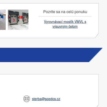
Pozrite sa na celú ponuku
Vyrovnávací mostík VMVL s
výsuvným čelom
sterba@spedos.cz