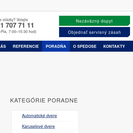
e otázky? Volajte
Nezáväzný dopyt
1 707 71 11
–Pia, 7:00–15:30 hod)
Objednať servisný zásah
NÁS
REFERENCIE
PORADŇA
O SPEDOSE
KONTAKTY
KATEGÓRIE PORADNE
Automatické dvere
Karuselové dvere