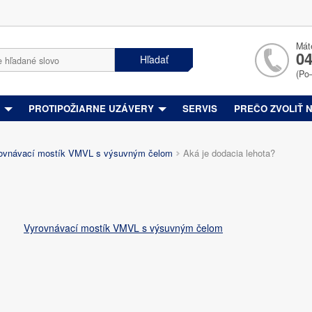
Mát
04
Hľadať
(Po
Y
PROTIPOŽIARNE UZÁVERY
SERVIS
PREČO ZVOLIŤ 
ovnávací mostík VMVL s výsuvným čelom
Aká je dodacia lehota?
Vyrovnávací mostík VMVL s výsuvným čelom