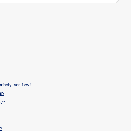
arianty mostíkov?
iť?
ov?
?
u?