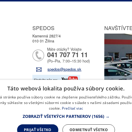
SPEDOS
NAVŠTÍVTE
Kamenná 2827/4
010 01 Žilina
Máte otázky? Volajte
041 707 71 11
(Po–Pia, 7:00–15:30 hod)
spedos@spedos.sk
Táto webová lokalita používa súbory cookie.
 stránka používa súbory cookie na zlepšenie používateľského zážitku. Použ
nky súhlasíte so všetkými súbormi cookie v súlade s našimi zásadami použí
cookie.
Prečítať viac
ZOBRAZIŤ VŠETKÝCH PARTNEROV
(1656) →
PRIJAŤ VŠETKO
ODMIETNUŤ VŠETKO