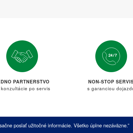
EDNO PARTNERSTVO
NON-STOP SERVI
 konzultácie po servis
s garanciou dojazd
sačne poslať užitočné informácie. Všetko úplne nezáväzne.”