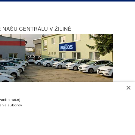
 NAŠU CENTRÁLU V ŽILINĚ
×
Zobraziť na mape
ívaním našej
vania súborov