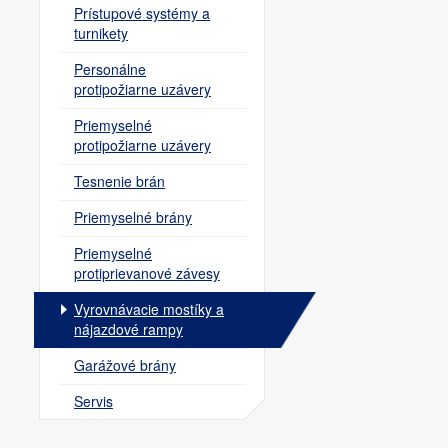
Prístupové systémy a
turnikety
Personálne
protipožiarne uzávery
Priemyselné
protipožiarne uzávery
Tesnenie brán
Priemyselné brány
Priemyselné
protiprievanové závesy
Vyrovnávacie mostíky a
nájazdové rampy
Garážové brány
Servis