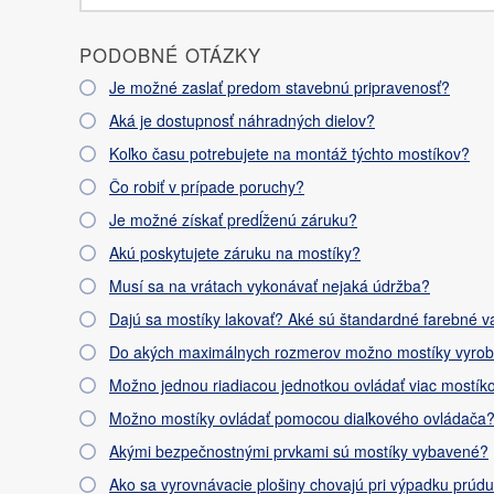
PODOBNÉ OTÁZKY
Je možné zaslať predom stavebnú pripravenosť?
Aká je dostupnosť náhradných dielov?
Koľko času potrebujete na montáž týchto mostíkov?
Čo robiť v prípade poruchy?
Je možné získať predĺženú záruku?
Akú poskytujete záruku na mostíky?
Musí sa na vrátach vykonávať nejaká údržba?
Dajú sa mostíky lakovať? Aké sú štandardné farebné v
Do akých maximálnych rozmerov možno mostíky vyrob
Možno jednou riadiacou jednotkou ovládať viac mostík
Možno mostíky ovládať pomocou diaľkového ovládača
Akými bezpečnostnými prvkami sú mostíky vybavené?
Ako sa vyrovnávacie plošiny chovajú pri výpadku prúd