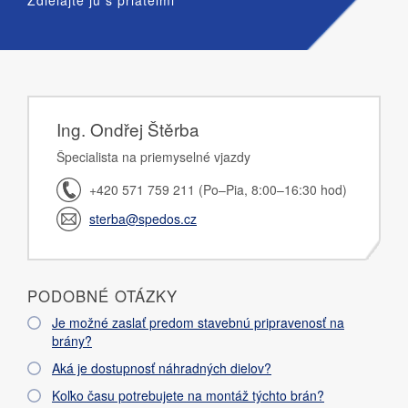
Ing. Ondřej Štěrba
Špecialista na priemyselné vjazdy
+420 571 759 211 (Po–Pia, 8:00–16:30 hod)
sterba@spedos.cz
PODOBNÉ OTÁZKY
Je možné zaslať predom stavebnú pripravenosť na
brány?
Aká je dostupnosť náhradných dielov?
Koľko času potrebujete na montáž týchto brán?