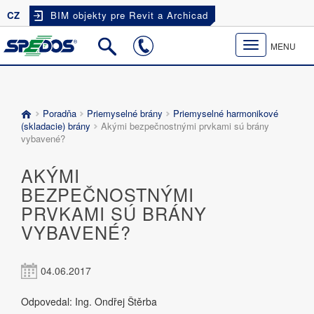
CZ
BIM objekty pre Revit a Archicad
Toggle
MENU
navigation
Poradňa
Priemyselné brány
Priemyselné harmonikové
(skladacie) brány
Akými bezpečnostnými prvkami sú brány
vybavené?
AKÝMI
BEZPEČNOSTNÝMI
PRVKAMI SÚ BRÁNY
VYBAVENÉ?
04.06.2017
Odpovedal: Ing. Ondřej Štěrba