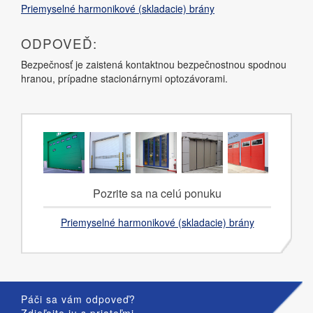
Priemyselné harmonikové (skladacie) brány
ODPOVEĎ:
Bezpečnosť je zaistená kontaktnou bezpečnostnou spodnou
hranou, prípadne stacionárnymi optozávorami.
Pozrite sa na celú ponuku
Priemyselné harmonikové (skladacie) brány
Páči sa vám odpoveď?
Zdieľajte ju s priateľmi