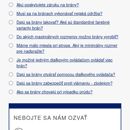
Akú poskytujete záruku na brány?
Musí sa na bránach vykonávať nejaká údržba?
Dajú sa brány lakovať? Aké sú štandardné farebné
varianty brán?
Do akých maximálnych rozmerov možno brány vyrobiť?
Máme málo miesta pri strope. Aký je minimálny rozmer
pre nadpražie?
Je možné jedným diaľkovým ovládačom ovládať viac
brán?
Dajú sa brány otvárať pomocou diaľkového ovládača?
Dajú sa brány zabezpečiť proti vlámaniu - zlodejom?
Ako sa brány chovajú pri výpadku prúdu?
NEBOJTE SA NÁM OZVAŤ