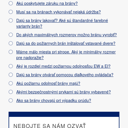
Akú poskytujete záruku na brány?
Musí sa na bránach vykonávať nejaká údržba?
Dajú sa brány lakovať? Aké sú štandardné farebné
varianty brán?
Do akých maximálnych rozmerov možno bránu vyrobiť?
Dajú sa do požiarnych brán inštalovať vstavané dvere?
Máme málo miesta pri strope. Aký je minimálny rozmer
pre nadpražie?
Aký je rozdiel medzi požiarnou odolnosťou EW a EI?
Dajú sa brány otvárať pomocou diaľkového ovládača?
Akú požiarnu odolnosť brány majú?
Akými bezpečnostnými prvkami sú brány vybavené?
Ako sa brány chovajú pri výpadku prúdu?
NEBOJTE SA NÁM OZVAŤ