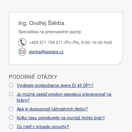
Ing. Ondřej Štěrba
Špecialista na priemyselné vjazdy
+420 571 759 211 (Po–Pia, 8:00–16:30 hod)
sterba@spedos.cz
PODOBNÉ OTÁZKY
Vyrábate protipožiarne dvere EI 45 DP1?
Je možné zaslať predom stavebnú pripravenosť na
brány?
Aká je dostupnosť náhradných dielov?
Koľko času potrebujete na montáž týchto brán?
Čo robiť v prípade poruchy?