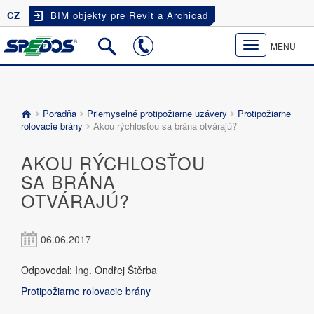
CZ
BIM objekty pre Revit a Archicad
Toggle
MENU
navigation
Poradňa
Priemyselné protipožiarne uzávery
Protipožiarne
rolovacie brány
Akou rýchlosťou sa brána otvárajú?
AKOU RÝCHLOSŤOU
SA BRÁNA
OTVÁRAJÚ?
06.06.2017
Odpovedal: Ing. Ondřej Štěrba
Protipožiarne rolovacie brány