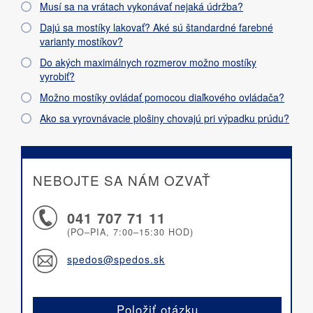
Musí sa na vrátach vykonávať nejaká údržba?
Dajú sa mostíky lakovať? Aké sú štandardné farebné
varianty mostíkov?
Do akých maximálnych rozmerov možno mostíky
vyrobiť?
Možno mostíky ovládať pomocou diaľkového ovládača?
Ako sa vyrovnávacie plošiny chovajú pri výpadku prúdu?
NEBOJTE SA NÁM OZVAŤ
041 707 71 11
(PO–PIA, 7:00–15:30 HOD)
spedos@spedos.sk
Položiť otázku