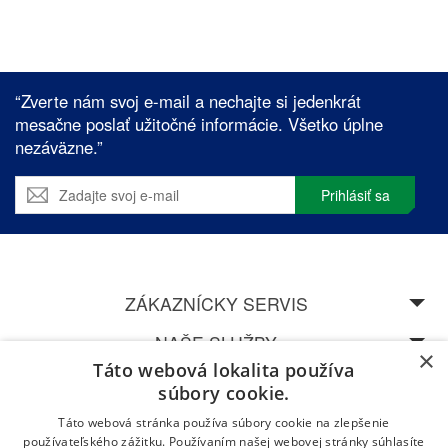
“Zverte nám svoj e-mail a nechajte si jedenkrát
mesačne poslať užitočné informácie. Všetko úplne
nezáväzne.”
Prihlásiť sa
ZÁKAZNÍCKY SERVIS
NAŠE SLUŽBY
×
Táto webová lokalita používa
SPEDOS
súbory cookie.
Táto webová stránka používa súbory cookie na zlepšenie
NAVŠTÍVTE NAŠU CENTRÁLU V ŽILINĚ
používateľského zážitku. Používaním našej webovej stránky súhlasíte