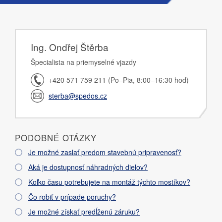
Ing. Ondřej Štěrba
Špecialista na priemyselné vjazdy
+420 571 759 211 (Po–Pia, 8:00–16:30 hod)
sterba@spedos.cz
PODOBNÉ OTÁZKY
Je možné zaslať predom stavebnú pripravenosť?
Aká je dostupnosť náhradných dielov?
Koľko času potrebujete na montáž týchto mostíkov?
Čo robiť v prípade poruchy?
Je možné získať predĺženú záruku?