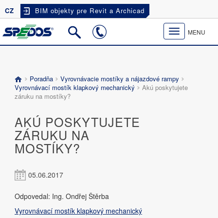
CZ
BIM objekty pre Revit a Archicad
Toggle
MENU
navigation
Poradňa
Vyrovnávacie mostíky a nájazdové rampy
Vyrovnávací mostík klapkový mechanický
Akú poskytujete
záruku na mostíky?
AKÚ POSKYTUJETE
ZÁRUKU NA
MOSTÍKY?
05.06.2017
Odpovedal: Ing. Ondřej Štěrba
Vyrovnávací mostík klapkový mechanický