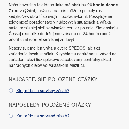
Naša havarijná telefónna linka má obsluhu
24 hodín denne
7 dní v týždni
, takže sa na nás môžete po celý rok
kedykoľvek obrátiť so svojimi požiadavkami. Poskytujeme
telefonické poradenstvo v núdzových situáciách a vďaka
našej rozsiahlej sieti servisných centier po celej Slovenskej a
Českej republike dodržujeme zásadu do 24 hodín (podľa
priorít uzatvorenej servisnej zmluvy).
Neservisujeme len vráta a dvere SPEDOS, ale tiež
zariadenia iných značiek. K rýchlemu odstráneniu závad na
zariadení slúži tiež špičkovo zásobovaný centrálny sklad
náhradných dielov vo Valašskom Meziříčí.
NAJČASTEJŠIE POLOŽENÉ OTÁZKY
Kto príde na servisný zásah?
NAPOSLEDY POLOŽENÉ OTÁZKY
Kto príde na servisný zásah?