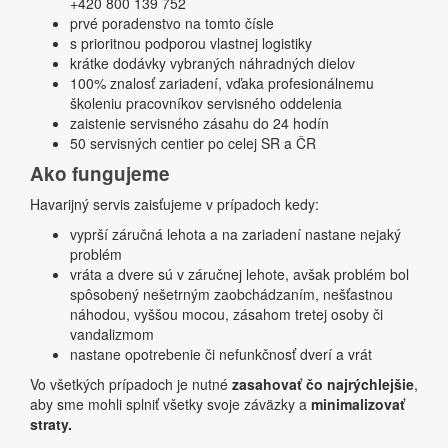
+420 800 139 752
prvé poradenstvo na tomto čísle
s prioritnou podporou vlastnej logistiky
krátke dodávky vybraných náhradných dielov
100% znalosť zariadení, vďaka profesionálnemu
školeniu pracovníkov servisného oddelenia
zaistenie servisného zásahu do 24 hodín
50 servisných centier po celej SR a ČR
Ako fungujeme
Havarijný servis zaisťujeme v prípadoch kedy:
vyprší záručná lehota a na zariadení nastane nejaký
problém
vráta a dvere sú v záručnej lehote, avšak problém bol
spôsobený nešetrným zaobchádzaním, nešťastnou
náhodou, vyššou mocou, zásahom tretej osoby či
vandalizmom
nastane opotrebenie či nefunkčnosť dverí a vrát
Vo všetkých prípadoch je nutné
zasahovať čo najrýchlejšie
,
aby sme mohli splniť všetky svoje záväzky a
minimalizovať
straty.