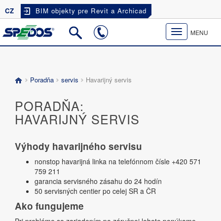
CZ
BIM objekty pre Revit a Archicad
Toggle
MENU
navigation
Poradňa
servis
Havarijný servis
PORADŇA:
HAVARIJNÝ SERVIS
Výhody havarijného servisu
nonstop havarijná linka na telefónnom čísle +420 571
759 211
garancia servisného zásahu do 24 hodín
50 servisných centier po celej SR a ČR
Ako fungujeme