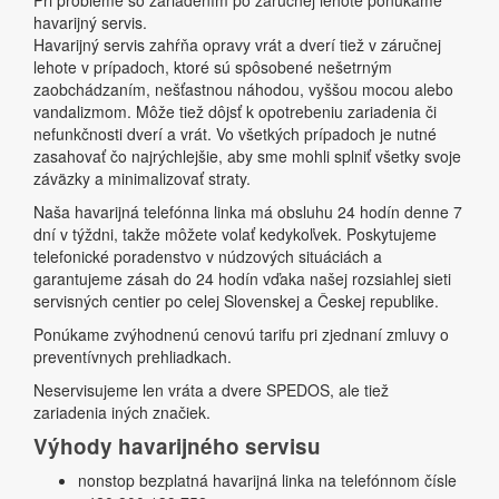
Pri probléme so zariadením po záručnej lehote ponúkame
havarijný servis.
Havarijný servis zahŕňa opravy vrát a dverí tiež v záručnej
lehote v prípadoch, ktoré sú spôsobené nešetrným
zaobchádzaním, nešťastnou náhodou, vyššou mocou alebo
vandalizmom. Môže tiež dôjsť k opotrebeniu zariadenia či
nefunkčnosti dverí a vrát. Vo všetkých prípadoch je nutné
zasahovať čo najrýchlejšie, aby sme mohli splniť všetky svoje
záväzky a minimalizovať straty.
Naša havarijná telefónna linka má obsluhu 24 hodín denne 7
dní v týždni, takže môžete volať kedykoľvek. Poskytujeme
telefonické poradenstvo v núdzových situáciách a
garantujeme zásah do 24 hodín vďaka našej rozsiahlej sieti
servisných centier po celej Slovenskej a Českej republike.
Ponúkame zvýhodnenú cenovú tarifu pri zjednaní zmluvy o
preventívnych prehliadkach.
Neservisujeme len vráta a dvere SPEDOS, ale tiež
zariadenia iných značiek.
Výhody havarijného servisu
nonstop bezplatná havarijná linka na telefónnom čísle