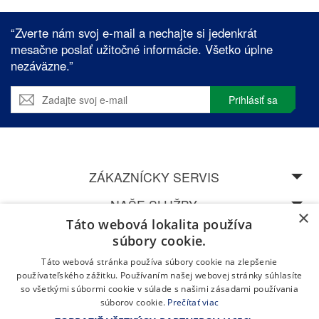
“Zverte nám svoj e-mail a nechajte si jedenkrát
mesačne poslať užitočné informácie. Všetko úplne
nezáväzne.”
Prihlásiť sa
ZÁKAZNÍCKY SERVIS
NAŠE SLUŽBY
×
Táto webová lokalita používa
SPEDOS
súbory cookie.
Táto webová stránka používa súbory cookie na zlepšenie
NAVŠTÍVTE NAŠU CENTRÁLU V ŽILINĚ
používateľského zážitku. Používaním našej webovej stránky súhlasíte
so všetkými súbormi cookie v súlade s našimi zásadami používania
súborov cookie.
Prečítať viac