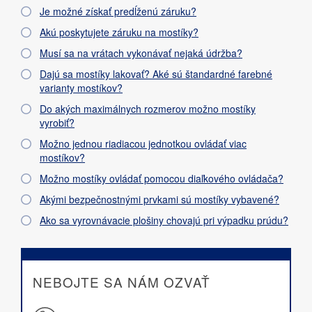
Je možné získať predĺženú záruku?
Akú poskytujete záruku na mostíky?
Musí sa na vrátach vykonávať nejaká údržba?
Dajú sa mostíky lakovať? Aké sú štandardné farebné
varianty mostíkov?
Do akých maximálnych rozmerov možno mostíky
vyrobiť?
Možno jednou riadiacou jednotkou ovládať viac
mostíkov?
Možno mostíky ovládať pomocou diaľkového ovládača?
Akými bezpečnostnými prvkami sú mostíky vybavené?
Ako sa vyrovnávacie plošiny chovajú pri výpadku prúdu?
NEBOJTE SA NÁM OZVAŤ