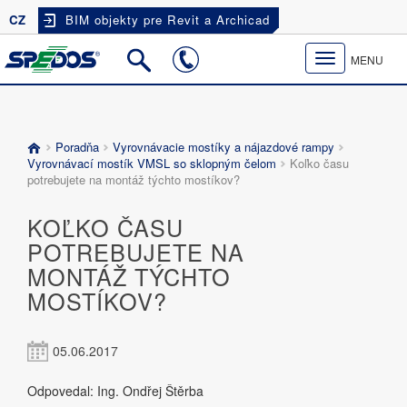
CZ
BIM objekty pre Revit a Archicad
Toggle
MENU
navigation
Poradňa
Vyrovnávacie mostíky a nájazdové rampy
Vyrovnávací mostík VMSL so sklopným čelom
Koľko času
potrebujete na montáž týchto mostíkov?
KOĽKO ČASU
POTREBUJETE NA
MONTÁŽ TÝCHTO
MOSTÍKOV?
05.06.2017
Odpovedal: Ing. Ondřej Štěrba