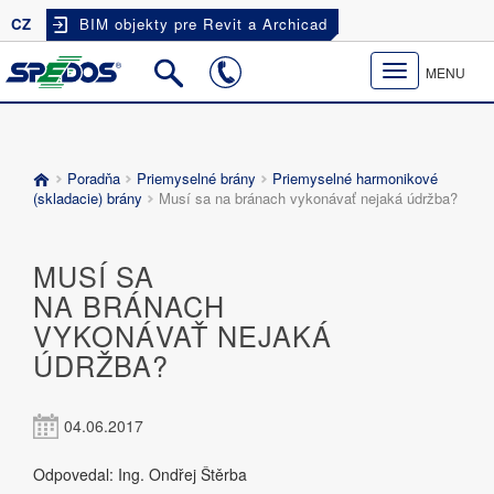
CZ
BIM objekty pre Revit a Archicad
Toggle
MENU
navigation
Poradňa
Priemyselné brány
Priemyselné harmonikové
(skladacie) brány
Musí sa na bránach vykonávať nejaká údržba?
MUSÍ SA
NA BRÁNACH
VYKONÁVAŤ NEJAKÁ
ÚDRŽBA?
04.06.2017
Odpovedal: Ing. Ondřej Štěrba