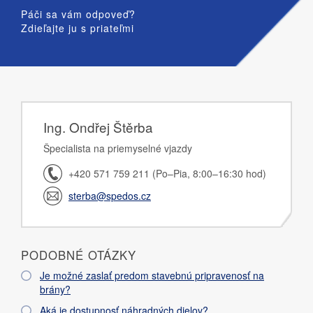
Páči sa vám odpoveď?
Zdieľajte ju s priateľmi
Ing. Ondřej Štěrba
Špecialista na priemyselné vjazdy
+420 571 759 211 (Po–Pia, 8:00–16:30 hod)
sterba@spedos.cz
PODOBNÉ OTÁZKY
Je možné zaslať predom stavebnú pripravenosť na
brány?
Aká je dostupnosť náhradných dielov?