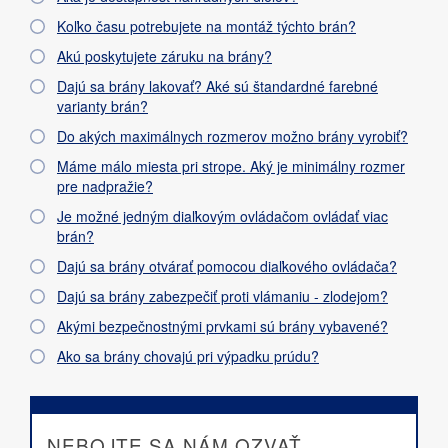
Koľko času potrebujete na montáž týchto brán?
Akú poskytujete záruku na brány?
Dajú sa brány lakovať? Aké sú štandardné farebné
varianty brán?
Do akých maximálnych rozmerov možno brány vyrobiť?
Máme málo miesta pri strope. Aký je minimálny rozmer
pre nadpražie?
Je možné jedným diaľkovým ovládačom ovládať viac
brán?
Dajú sa brány otvárať pomocou diaľkového ovládača?
Dajú sa brány zabezpečiť proti vlámaniu - zlodejom?
Akými bezpečnostnými prvkami sú brány vybavené?
Ako sa brány chovajú pri výpadku prúdu?
NEBOJTE SA NÁM OZVAŤ