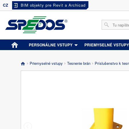
CZ
BIM objekty pre Revit a Archicad
PERSONÁLNE VSTUPY
PRIEMYSELNÉ VSTUP
Priemyselné vstupy
Tesnenie brán
Príslušenstvo k tes