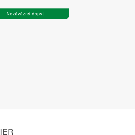
Nezáväzný dopyt
IER