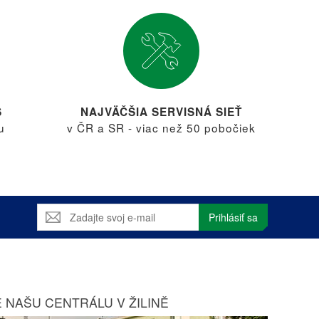
S
NAJVÄČŠIA SERVISNÁ SIEŤ
u
v ČR a SR - viac než 50 pobočiek
Prihlásiť sa
 NAŠU CENTRÁLU V ŽILINĚ