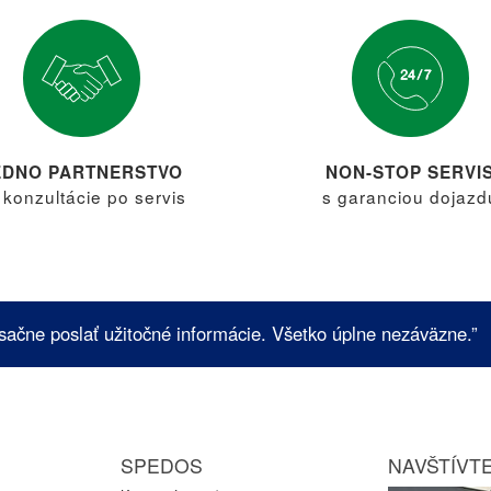
EDNO PARTNERSTVO
NON-STOP SERVI
 konzultácie po servis
s garanciou dojazd
sačne poslať užitočné informácie. Všetko úplne nezáväzne.”
SPEDOS
NAVŠTÍVTE