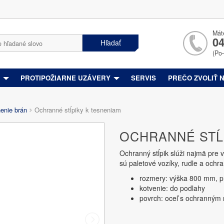
Mát
04
Hľadať
(Po
Y
PROTIPOŽIARNE UZÁVERY
SERVIS
PREČO ZVOLIŤ 
nenie brán
Ochranné stĺpiky k tesneniam
OCHRANNÉ STĹ
Ochranný stĺpik slúži najmä pre
sú paletové vozíky, rudle a ochr
rozmery: výška 800 mm, p
kotvenie: do podlahy
povrch: oceľ s ochranným