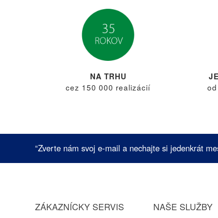
NA TRHU
J
cez 150 000 realizácií
od
“Zverte nám svoj e-mail a nechajte si jedenkrát me
ZÁKAZNÍCKY SERVIS
NAŠE SLUŽBY