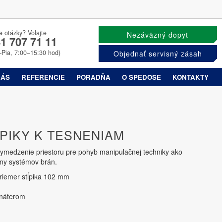
e otázky? Volajte
Nezáväzný dopyt
1 707 71 11
–Pia, 7:00–15:30 hod)
Objednať servisný zásah
NÁS
REFERENCIE
PORADŇA
O SPEDOSE
KONTAKTY
PIKY K TESNENIAM
 vymedzenie priestoru pre pohyb manipulačnej techniky ako
any systémov brán.
riemer stĺpika 102 mm
 náterom