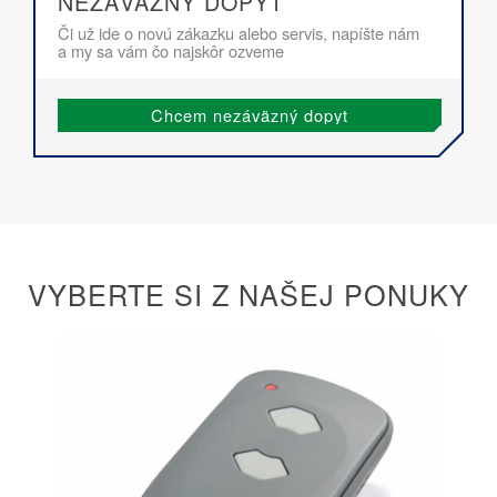
NEZÁVÄZNÝ DOPYT
Či už ide o novú zákazku alebo servis, napíšte nám
a my sa vám čo najskôr ozveme
Chcem nezáväzný dopyt
VYBERTE SI Z NAŠEJ PONUKY