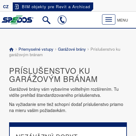
CZ
BIM objekty pre Revit a Archicad
Toggle
MENU
navigation
Priemyselné vstupy
Garážové brány
Príslušenstvo ku
garážovým bránam
PRÍSLUŠENSTVO KU
GARÁŽOVÝM BRÁNAM
Garážové brány vám vybavíme voliteľným rozšírením. Tu
vidíte prehľad štandardizovaného príslušenstva.
Na vyžiadanie sme tiež schopní dodať príslušenstvo priamo
na mieru vašim požiadavkám.