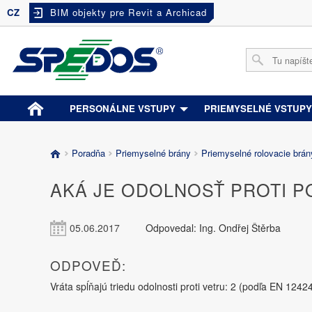
CZ
BIM objekty pre Revit a Archicad
PERSONÁLNE VSTUPY
PRIEMYSELNÉ VSTUP
Poradňa
Priemyselné brány
Priemyselné rolovacie brá
AKÁ JE ODOLNOSŤ PROTI P
05.06.2017
Odpovedal: Ing. Ondřej Štěrba
ODPOVEĎ:
Vráta spĺňajú triedu odolnosti proti vetru: 2 (podľa EN 12424