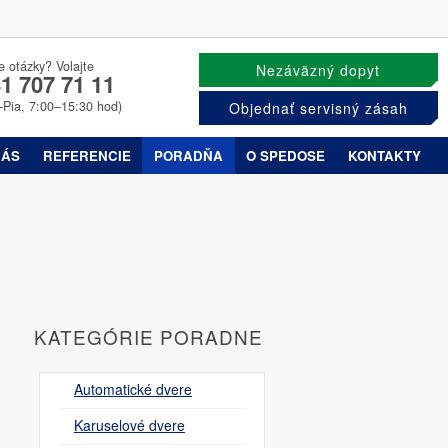
e otázky? Volajte
Nezáväzný dopyt
1 707 71 11
–Pia, 7:00–15:30 hod)
Objednať servisný zásah
NÁS
REFERENCIE
PORADŇA
O SPEDOSE
KONTAKTY
KATEGÓRIE PORADNE
Automatické dvere
Karuselové dvere