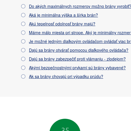
Do akých maximálnych rozmerov možno brány vyrobiť
Aká je minimálna výška a šírka brán?
Akú tepelnosť odolnosť brány majú?
Máme málo miesta pri strope. Aký je minimálny rozmer
Je možné jedným diaľkovým ovládačom ovládať viac b
Dajú sa brány otvárať pomocou diaľkového ovládača?
Dajú sa brány zabezpečiť proti vlámaniu - zlodejom?
Akými bezpečnostnými prvkami sú brány vybavené?
Ak sa brány chovajú pri výpadku prúdu?