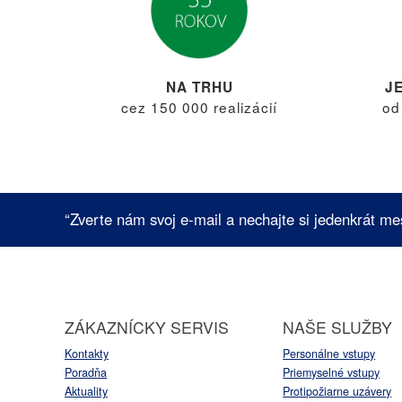
NA TRHU
J
cez 150 000 realizácií
od
“Zverte nám svoj e-mail a nechajte si jedenkrát me
ZÁKAZNÍCKY SERVIS
NAŠE SLUŽBY
Kontakty
Personálne vstupy
Poradňa
Priemyselné vstupy
Aktuality
Protipožiarne uzávery