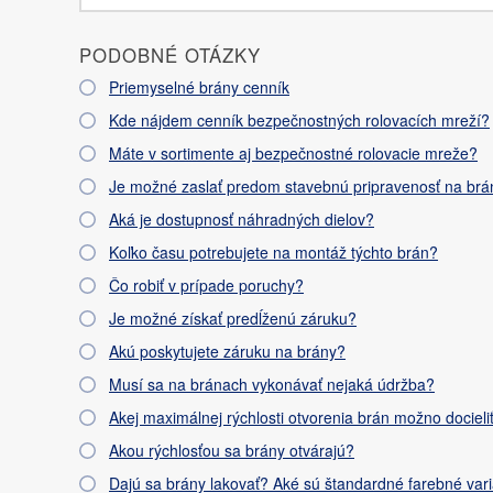
PODOBNÉ OTÁZKY
Priemyselné brány cenník
Kde nájdem cenník bezpečnostných rolovacích mreží?
Máte v sortimente aj bezpečnostné rolovacie mreže?
Je možné zaslať predom stavebnú pripravenosť na brá
Aká je dostupnosť náhradných dielov?
Koľko času potrebujete na montáž týchto brán?
Čo robiť v prípade poruchy?
Je možné získať predĺženú záruku?
Akú poskytujete záruku na brány?
Musí sa na bránach vykonávať nejaká údržba?
Akej maximálnej rýchlosti otvorenia brán možno docieli
Akou rýchlosťou sa brány otvárajú?
Dajú sa brány lakovať? Aké sú štandardné farebné var