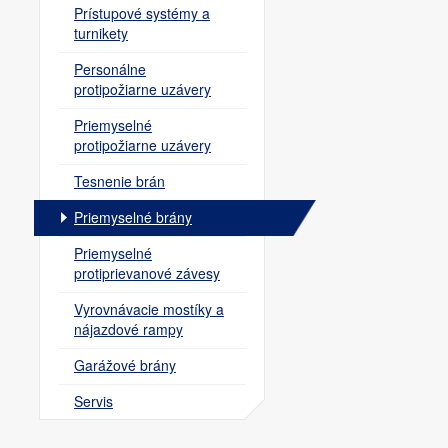
Prístupové systémy a
turnikety
Personálne
protipožiarne uzávery
Priemyselné
protipožiarne uzávery
Tesnenie brán
Priemyselné brány
Priemyselné
protiprievanové závesy
Vyrovnávacie mostíky a
nájazdové rampy
Garážové brány
Servis