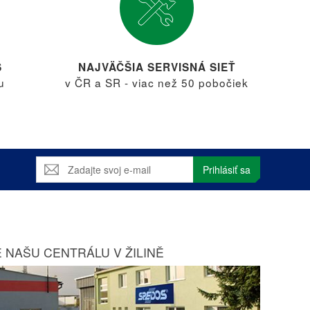
S
NAJVÄČŠIA SERVISNÁ SIEŤ
u
v ČR a SR - viac než 50 pobočiek
Prihlásiť sa
 NAŠU CENTRÁLU V ŽILINĚ