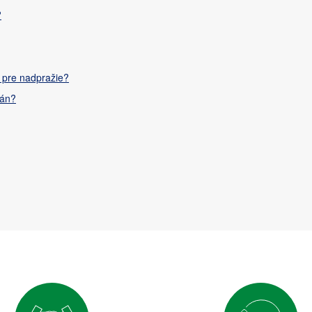
?
 pre nadpražie?
rán?