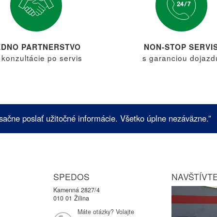
EDNO PARTNERSTVO
NON-STOP SERVI
 konzultácie po servis
s garanciou dojazd
sačne poslať užitočné informácie. Všetko úplne nezáväzne.”
SPEDOS
NAVŠTÍVTE
Kamenná 2827/4
010 01 Žilina
Máte otázky? Volajte