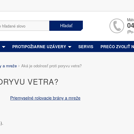
Mát
04
Hľadať
(Po
Y
PROTIPOŽIARNE UZÁVERY
SERVIS
PREČO ZVOLIŤ 
ny a mreže
Aká je odolnosť proti poryvu vetra?
ORYVU VETRA?
Priemyselné rolovacie brány a mreže
).