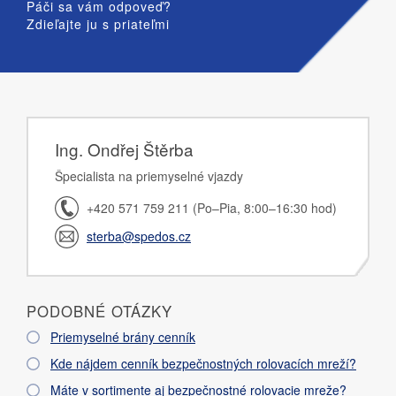
Páči sa vám odpoveď?
Zdieľajte ju s priateľmi
Ing. Ondřej Štěrba
Špecialista na priemyselné vjazdy
+420 571 759 211 (Po–Pia, 8:00–16:30 hod)
sterba@spedos.cz
PODOBNÉ OTÁZKY
Priemyselné brány cenník
Kde nájdem cenník bezpečnostných rolovacích mreží?
Máte v sortimente aj bezpečnostné rolovacie mreže?