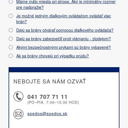
Máme málo miesta pri strope. Aký je minimálny rozmer
pre nadpražie?
Je možné jedným diaľkovým ovládačom ovládať viac
brán?
Dajú sa brány otvárať pomocou diaľkového ovládača?
Dajú sa brány zabezpečiť proti vlámaniu - zlodejom?
Akými bezpečnostnými prvkami sú brány vybavené?
Ak sa brány chovajú pri výpadku prúdu?
NEBOJTE SA NÁM OZVAŤ
041 707 71 11
(PO–PIA, 7:00–15:30 HOD)
spedos@spedos.sk