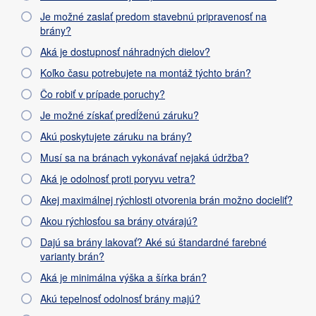
Je možné zaslať predom stavebnú pripravenosť na
brány?
Aká je dostupnosť náhradných dielov?
Koľko času potrebujete na montáž týchto brán?
Čo robiť v prípade poruchy?
Je možné získať predĺženú záruku?
Akú poskytujete záruku na brány?
Musí sa na bránach vykonávať nejaká údržba?
Aká je odolnosť proti poryvu vetra?
Akej maximálnej rýchlosti otvorenia brán možno docieliť?
Akou rýchlosťou sa brány otvárajú?
Dajú sa brány lakovať? Aké sú štandardné farebné
varianty brán?
Aká je minimálna výška a šírka brán?
Akú tepelnosť odolnosť brány majú?