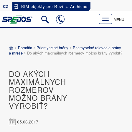
CZ
BIM objekty pre Revit a Archicad
Toggle
MENU
navigation
Poradňa
Priemyselné brány
Priemyselné rolovacie brány
a mreže
Do akých maximálnych rozmerov možno brány vyrobiť?
DO AKÝCH
MAXIMÁLNYCH
ROZMEROV
MOŽNO BRÁNY
VYROBIŤ?
05.06.2017