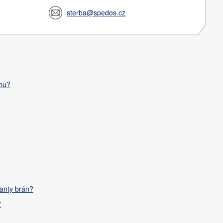
sterba@spedos.cz
ánu?
ianty brán?
?