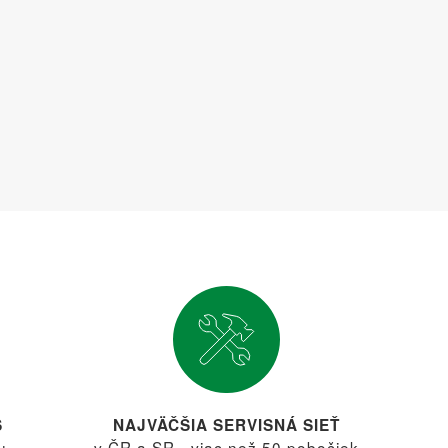
S
NAJVÄČŠIA SERVISNÁ SIEŤ
u
v ČR a SR - viac než 50 pobočiek