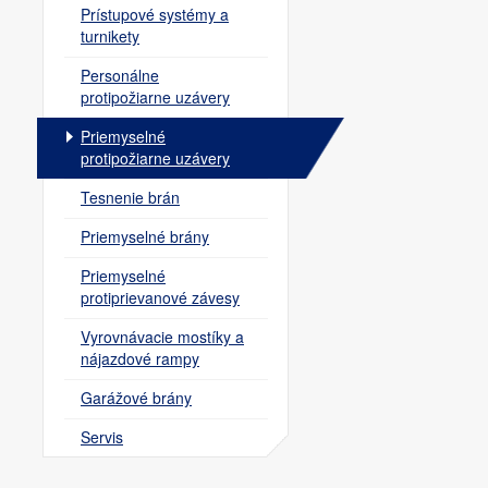
Prístupové systémy a
turnikety
Personálne
protipožiarne uzávery
Priemyselné
protipožiarne uzávery
Tesnenie brán
Priemyselné brány
Priemyselné
protiprievanové závesy
Vyrovnávacie mostíky a
nájazdové rampy
Garážové brány
Servis