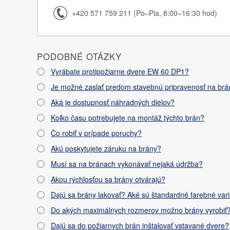
+420 571 759 211 (Po–Pia, 8:00–16:30 hod)
PODOBNÉ OTÁZKY
Vyrábate protipožiarne dvere EW 60 DP1?
Je možné zaslať predom stavebnú pripravenosť na br
Aká je dostupnosť náhradných dielov?
Koľko času potrebujete na montáž týchto brán?
Čo robiť v prípade poruchy?
Akú poskytujete záruku na brány?
Musí sa na bránach vykonávať nejaká údržba?
Akou rýchlosťou sa brány otvárajú?
Dajú sa brány lakovať? Aké sú štandardné farebné var
Do akých maximálnych rozmerov možno brány vyrobiť
Dajú sa do požiarnych brán inštalovať vstavané dvere?