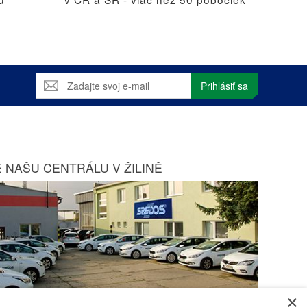
Prihlásiť sa
 NAŠU CENTRÁLU V ŽILINĚ
×