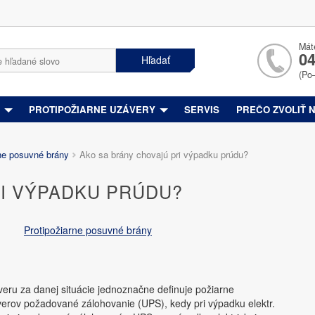
Mát
04
Hľadať
(Po
Y
PROTIPOŽIARNE UZÁVERY
SERVIS
PREČO ZVOLIŤ 
ne posuvné brány
Ako sa brány chovajú pri výpadku prúdu?
RI VÝPADKU PRÚDU?
Protipožiarne posuvné brány
veru za danej situácie jednoznačne definuje požiarne
verov požadované zálohovanie (UPS), kedy pri výpadku elektr.