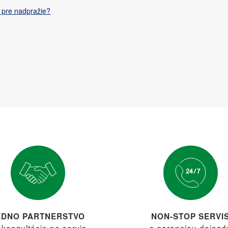
 pre nadpražie?
EDNO PARTNERSTVO
NON-STOP SERVI
 konzultácie po servis
s garanciou dojazd