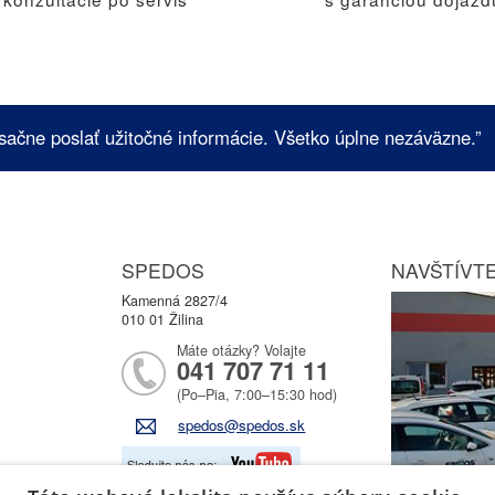
sačne poslať užitočné informácie. Všetko úplne nezáväzne.”
SPEDOS
NAVŠTÍVTE
Kamenná 2827/4
010 01 Žilina
Máte otázky? Volajte
041 707 71 11
(Po–Pia, 7:00–15:30 hod)
spedos@spedos.sk