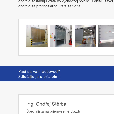
energie zostávajú vráta vo východzej polohe. Pokiaľ uzáve
energie sa protipožiarne vráta zatvoria.
Páči sa vám odpoveď?
Zdieľajte ju s priateľmi
Ing. Ondřej Štěrba
Špecialista na priemyselné vjazdy