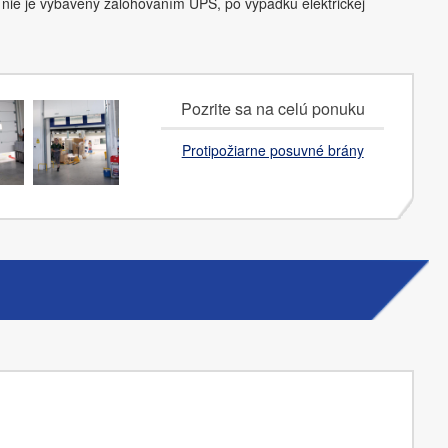
r nie je vybavený zálohovaním UPS, po výpadku elektrickej
Pozrite sa na celú ponuku
Protipožiarne posuvné brány