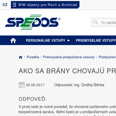
CZ
BIM objekty pre Revit a Archicad
PERSONÁLNE VSTUPY
PRIEMYSELNÉ VSTUP
Poradňa
Priemyselné protipožiarne uzávery
Protipožiar
AKO SA BRÁNY CHOVAJÚ P
06.06.2017
Odpovedal: Ing. Ondřej Štěrba
ODPOVEĎ:
V prvej rade je nutné povedať, že chovanie požiarneho uzá
bezpečnostná správa. Veľmi často je u protipožiarnych uzá