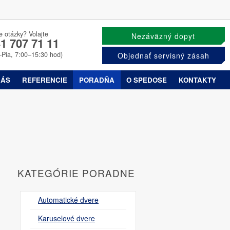
e otázky? Volajte
Nezáväzný dopyt
1 707 71 11
–Pia, 7:00–15:30 hod)
Objednať servisný zásah
NÁS
REFERENCIE
PORADŇA
O SPEDOSE
KONTAKTY
KATEGÓRIE PORADNE
Automatické dvere
Karuselové dvere