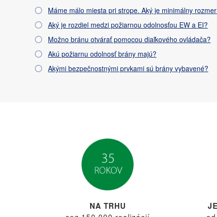
Máme málo miesta pri strope. Aký je minimálny rozmer
Aký je rozdiel medzi požiarnou odolnosťou EW a EI?
Možno bránu otvárať pomocou diaľkového ovládača?
Akú požiarnu odolnosť brány majú?
Akými bezpečnostnými prvkami sú brány vybavené?
NA TRHU
J
cez 150 000 realizácií
od