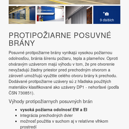
9 ďalších
PROTIPOŽIARNE POSUVNÉ
BRÁNY
Posuvné protipožiarne brány vynikajú vysokou požiarnou
odolnosťou, bránia šíreniu požiaru, tepla a plameňov. Oproti
otváravým uzáverom majú výhodu v tom, že pre otvorenie
nevyžadujú žiadny priestor pred prechodným otvorom a
zároveň umožňujú využitie celého otvoru brány k prechodu.
Dodávané protipožiarne uzávery sú z hľadiska použitých
materiálov klasifikované ako uzávery DP1 - nehorľavé (podľa
ČSN 730851).
Výhody protipožiarnych posuvných brán
vysoká požiarna odolnosť EW a EI
integrácia prechodných dvier
možnosť použitia v suchom aj v relatívne vlhkom
prostredí