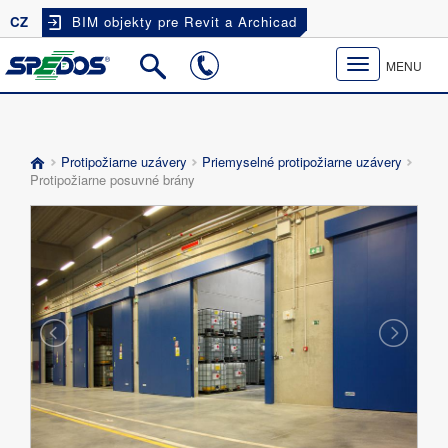
CZ
BIM objekty pre Revit a Archicad
Toggle
MENU
navigation
Protipožiarne uzávery
Priemyselné protipožiarne uzávery
Protipožiarne posuvné brány