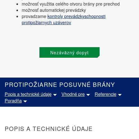
možnosť využitia celého otvoru brány pre prechod
možnosť automatickej prevádzky
provadzame
kontroly prevádzkyschopnosti
protipožiarnych uzáverov
Nezáväzný dopyt
PROTIPOŽIARNE POSUVNÉ BRÁNY
Popis a technické údaje
Vhodné pre
Referencie
Poradňa
POPIS A TECHNICKÉ ÚDAJE