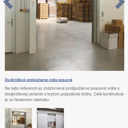
Dvojkrídlové protipožiarne vráta posuvné
Na tejto referencii sú znázornené protipožiarne posuvné vráta v
dvojkrídlovej variante s krytom pojazdovej dráhy. Celá konštrukcia
je vo farebnom nástreku.