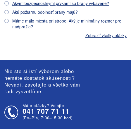
Akými bezpečnostnými prvkami sú brány vybavené?
Akú požiarnu odolnosť brány majú?
Máme málo miesta pri strope. Aký je minimálny rozmer pre
nadpražie?
Zobraziť všetky otázky
Nie ste si istí výberom alebo
nemáte dostatok skúseností?
Nevadí, zavolajte a všetko vám
radi vysvetlíme.
Máte otázky? Volajte
041 707 71 11
(Po–Pia, 7:00–15:30 hod)