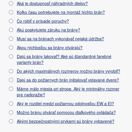
Aká je dostupnosť náhradných dielov?
Koľko času potrebujete na montáž týchto brán?
Čo robiť v prípade poruchy?
Akú poskytujete záruku na brány?
Musí sa na bránach vykonávať nejaká údržba?
Akou rýchlosťou sa brány otvárajú?
Dajú sa brány lakovať? Aké sú štandardné farebné
varianty brán?
Do akých maximálnych rozmerov možno brány vyrobiť?
Dajú sa do požiarnych brán inštalovať vstavané dvere?
Máme málo miesta pri strope. Aký je minimálny rozmer
pre nadpražie?
Aký je rozdiel medzi požiarnou odolnosťou EW a EI?
Možno bránu otvárať pomocou diaľkového ovládača?
Akými bezpečnostnými prvkami sú brány vybavené?