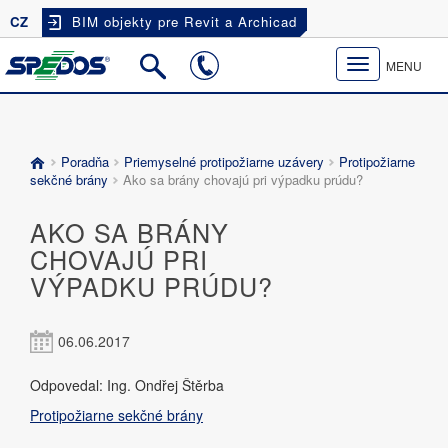
CZ
BIM objekty pre Revit a Archicad
Toggle
MENU
navigation
Poradňa
Priemyselné protipožiarne uzávery
Protipožiarne
sekčné brány
Ako sa brány chovajú pri výpadku prúdu?
AKO SA BRÁNY
CHOVAJÚ PRI
VÝPADKU PRÚDU?
06.06.2017
Odpovedal: Ing. Ondřej Štěrba
Protipožiarne sekčné brány