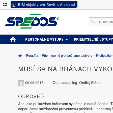
CZ
BIM objekty pre Revit a Archicad
PERSONÁLNE VSTUPY
PRIEMYSELNÉ VSTUP
Poradňa
Priemyselné protipožiarne uzávery
Protipožiar
MUSÍ SA NA BRÁNACH VYK
06.06.2017
Odpovedal: Ing. Ondřej Štěrba
ODPOVEĎ:
Áno, ako pri každom bránovom systéme je nutná údržba. Tá
odporúčame každoročnú preventívnu prehliadku odbornej fi