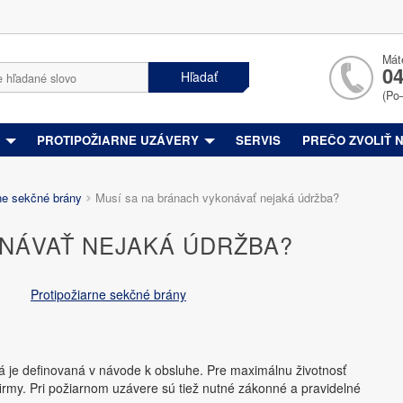
Mát
04
Hľadať
(Po
Y
PROTIPOŽIARNE UZÁVERY
SERVIS
PREČO ZVOLIŤ 
ne sekčné brány
Musí sa na bránach vykonávať nejaká údržba?
ONÁVAŤ NEJAKÁ ÚDRŽBA?
Protipožiarne sekčné brány
 je definovaná v návode k obsluhe. Pre maximálnu životnosť
rmy. Pri požiarnom uzávere sú tiež nutné zákonné a pravidelné