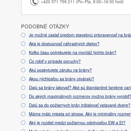
+420 571 759 211 (Po–Pia, 8:00–16:30 hod)
PODOBNÉ OTÁZKY
Je možné zaslať predom stavebnú pripravenosť na brá
Aká je dostupnosť náhradných dielov?
Koľko času potrebujete na montáž týchto brán?
Čo robiť v prípade poruchy?
Akú poskytujete záruku na brány?
Akou rýchlosťou sa brány otvárajú?
Dajú sa brány lakovať? Aké sú štandardné farebné var
Do akých maximálnych rozmerov možno brány vyrobiť
Dajú sa do požiarnych brán inštalovať vstavané dvere?
Máme málo miesta pri strope. Aký je minimálny rozmer
Aký je rozdiel medzi požiarnou odolnosťou EW a EI?