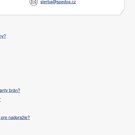
sterba@spedos.cz
ny?
ianty brán?
?
 pre nadpražie?