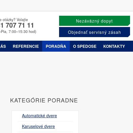
e otázky? Volajte
Nezáväzný dopyt
1 707 71 11
–Pia, 7:00–15:30 hod)
Objednať servisný zásah
NÁS
REFERENCIE
PORADŇA
O SPEDOSE
KONTAKTY
KATEGÓRIE PORADNE
Automatické dvere
Karuselové dvere