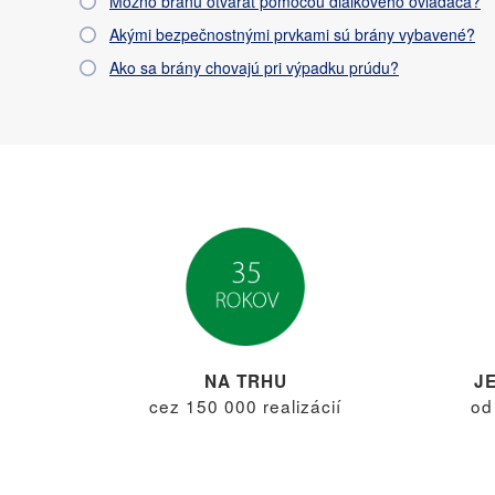
Možno bránu otvárať pomocou diaľkového ovládača?
Akými bezpečnostnými prvkami sú brány vybavené?
Ako sa brány chovajú pri výpadku prúdu?
NA TRHU
J
cez 150 000 realizácií
od