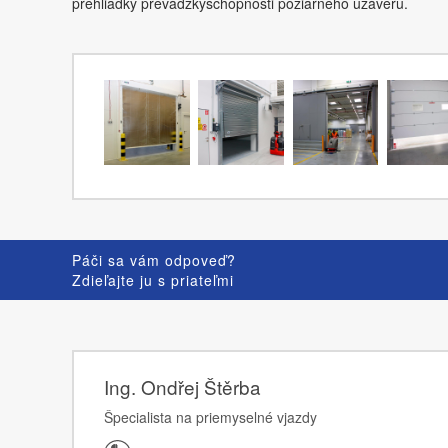
prehliadky prevádzkyschopnosti požiarneho uzáveru.
Páči sa vám odpoveď?
Zdieľajte ju s priateľmi
Ing. Ondřej Štěrba
Špecialista na priemyselné vjazdy