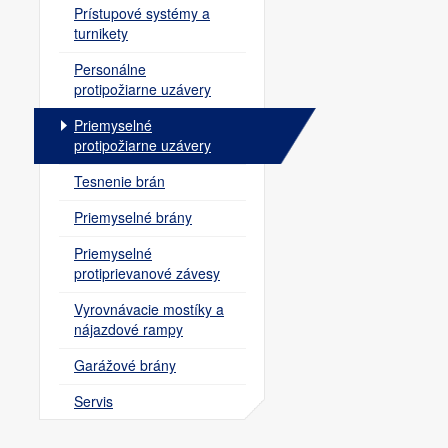
Prístupové systémy a
turnikety
Personálne
protipožiarne uzávery
Priemyselné
protipožiarne uzávery
Tesnenie brán
Priemyselné brány
Priemyselné
protiprievanové závesy
Vyrovnávacie mostíky a
nájazdové rampy
Garážové brány
Servis