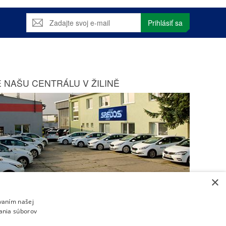
Prihlásiť sa
 NAŠU CENTRÁLU V ŽILINĚ
×
Zobraziť na mape
ívaním našej
vania súborov