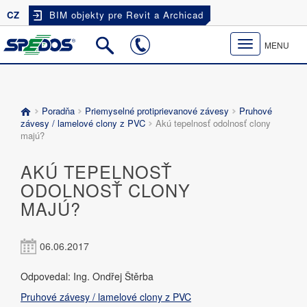
CZ
BIM objekty pre Revit a Archicad
Toggle
MENU
navigation
Poradňa
Priemyselné protiprievanové závesy
Pruhové
závesy / lamelové clony z PVC
Akú tepelnosť odolnosť clony
majú?
AKÚ TEPELNOSŤ
ODOLNOSŤ CLONY
MAJÚ?
06.06.2017
Odpovedal: Ing. Ondřej Štěrba
Pruhové závesy / lamelové clony z PVC