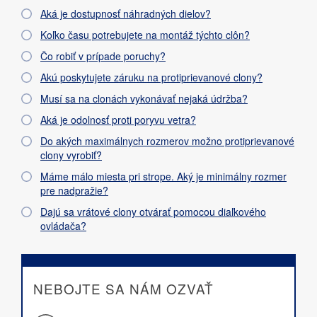
Aká je dostupnosť náhradných dielov?
Koľko času potrebujete na montáž týchto clôn?
Čo robiť v prípade poruchy?
Akú poskytujete záruku na protiprievanové clony?
Musí sa na clonách vykonávať nejaká údržba?
Aká je odolnosť proti poryvu vetra?
Do akých maximálnych rozmerov možno protiprievanové
clony vyrobiť?
Máme málo miesta pri strope. Aký je minimálny rozmer
pre nadpražie?
Dajú sa vrátové clony otvárať pomocou diaľkového
ovládača?
NEBOJTE SA NÁM OZVAŤ