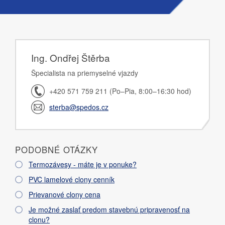
Ing. Ondřej Štěrba
Špecialista na priemyselné vjazdy
+420 571 759 211 (Po–Pia, 8:00–16:30 hod)
sterba@spedos.cz
PODOBNÉ OTÁZKY
Termozávesy - máte je v ponuke?
PVC lamelové clony cenník
Prievanové clony cena
Je možné zaslať predom stavebnú pripravenosť na
clonu?