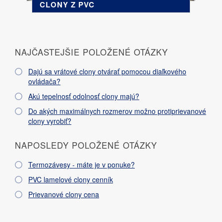
CLONY Z PVC
NAJČASTEJŠIE POLOŽENÉ OTÁZKY
Dajú sa vrátové clony otvárať pomocou diaľkového
ovládača?
Akú tepelnosť odolnosť clony majú?
Do akých maximálnych rozmerov možno protiprievanové
clony vyrobiť?
NAPOSLEDY POLOŽENÉ OTÁZKY
Termozávesy - máte je v ponuke?
PVC lamelové clony cenník
Prievanové clony cena