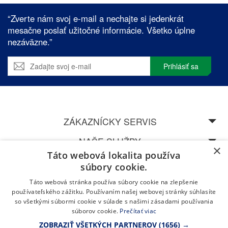
“Zverte nám svoj e-mail a nechajte si jedenkrát
mesačne poslať užitočné informácie. Všetko úplne
nezáväzne.”
Prihlásiť sa
ZÁKAZNÍCKY SERVIS
NAŠE SLUŽBY
×
Táto webová lokalita používa
SPEDOS
súbory cookie.
Táto webová stránka používa súbory cookie na zlepšenie
NAVŠTÍVTE NAŠU CENTRÁLU V ŽILINĚ
používateľského zážitku. Používaním našej webovej stránky súhlasíte
so všetkými súbormi cookie v súlade s našimi zásadami používania
súborov cookie.
Prečítať viac
ZOBRAZIŤ VŠETKÝCH PARTNEROV
(1656) →