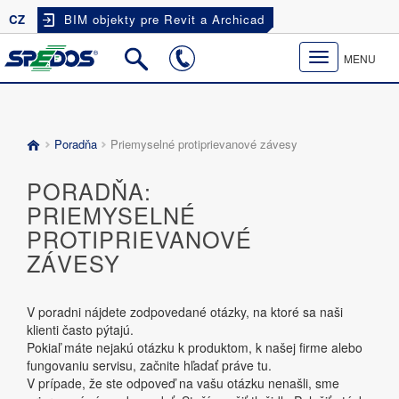
CZ
BIM objekty pre Revit a Archicad
Toggle
MENU
navigation
Poradňa
Priemyselné protiprievanové závesy
PORADŇA:
PRIEMYSELNÉ
PROTIPRIEVANOVÉ
ZÁVESY
V poradni nájdete zodpovedané otázky, na ktoré sa naši
klienti často pýtajú.
Pokiaľ máte nejakú otázku k produktom, k našej firme alebo
fungovaniu servisu, začnite hľadať práve tu.
V prípade, že ste odpoveď na vašu otázku nenašli, sme