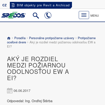
CZ
BIM objekty pre Revit a Archicad
Toggle
MENU
navigation
Poradňa
Personálne protipožiarne uzávery
Protipožiarne
oceľové dvere
Aký je rozdiel medzi požiarnou odolnosťou EW a
EI?
AKÝ JE ROZDIEL
MEDZI POŽIARNOU
ODOLNOSŤOU EW A
EI?
06.06.2017
Odpovedal: Ing. Ondřej Štěrba