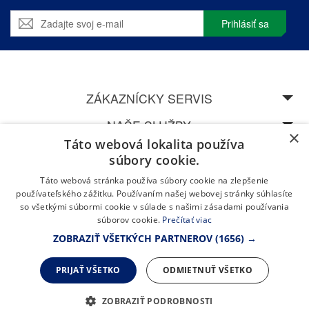
Prihlásiť sa
ZÁKAZNÍCKY SERVIS
NAŠE SLUŽBY
×
Táto webová lokalita používa
SPEDOS
súbory cookie.
Táto webová stránka používa súbory cookie na zlepšenie
NAVŠTÍVTE NAŠU CENTRÁLU V ŽILINĚ
používateľského zážitku. Používaním našej webovej stránky súhlasíte
so všetkými súbormi cookie v súlade s našimi zásadami používania
súborov cookie.
Prečítať viac
ZOBRAZIŤ VŠETKÝCH PARTNEROV
(1656) →
PRIJAŤ VŠETKO
ODMIETNUŤ VŠETKO
ZOBRAZIŤ PODROBNOSTI
Copyright © 1991-2026 SPEDOS