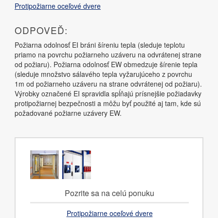
Protipožiarne oceľové dvere
ODPOVEĎ:
Požiarna odolnosť EI bráni šíreniu tepla (sleduje teplotu
priamo na povrchu požiarneho uzáveru na odvrátenej strane
od požiaru). Požiarna odolnosť EW obmedzuje šírenie tepla
(sleduje množstvo sálavého tepla vyžarujúceho z povrchu
1m od požiarneho uzáveru na strane odvrátenej od požiaru).
Výrobky označené EI spravidla spĺňajú prísnejšie požiadavky
protipožiarnej bezpečnosti a môžu byť použité aj tam, kde sú
požadované požiarne uzávery EW.
Pozrite sa na celú ponuku
Protipožiarne oceľové dvere