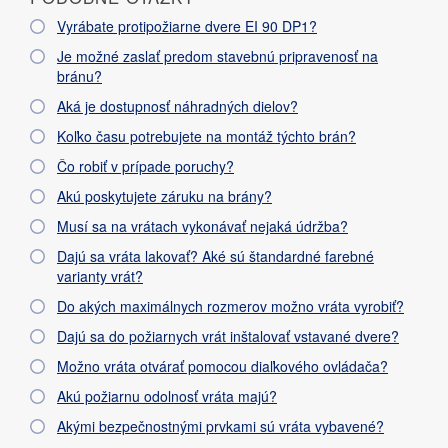
Vyrábate protipožiarne dvere EI 90 DP1?
Je možné zaslať predom stavebnú pripravenosť na
bránu?
Aká je dostupnosť náhradných dielov?
Koľko času potrebujete na montáž týchto brán?
Čo robiť v prípade poruchy?
Akú poskytujete záruku na brány?
Musí sa na vrátach vykonávať nejaká údržba?
Dajú sa vráta lakovať? Aké sú štandardné farebné
varianty vrát?
Do akých maximálnych rozmerov možno vráta vyrobiť?
Dajú sa do požiarnych vrát inštalovať vstavané dvere?
Možno vráta otvárať pomocou diaľkového ovládača?
Akú požiarnu odolnosť vráta majú?
Akými bezpečnostnými prvkami sú vráta vybavené?