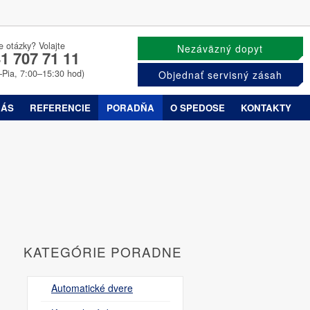
e otázky? Volajte
Nezáväzný dopyt
1 707 71 11
–Pia, 7:00–15:30 hod)
Objednať servisný zásah
NÁS
REFERENCIE
PORADŇA
O SPEDOSE
KONTAKTY
KATEGÓRIE PORADNE
Automatické dvere