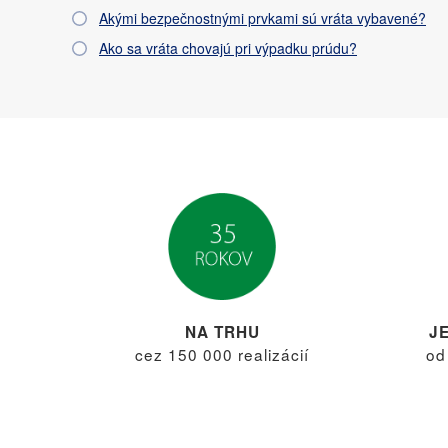
Akými bezpečnostnými prvkami sú vráta vybavené?
Ako sa vráta chovajú pri výpadku prúdu?
NA TRHU
J
cez 150 000 realizácií
od