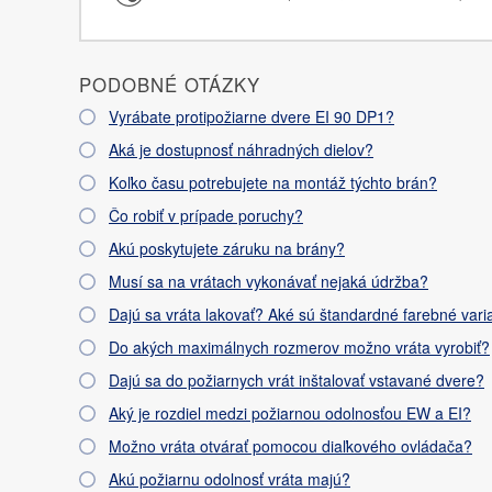
PODOBNÉ OTÁZKY
Vyrábate protipožiarne dvere EI 90 DP1?
Aká je dostupnosť náhradných dielov?
Koľko času potrebujete na montáž týchto brán?
Čo robiť v prípade poruchy?
Akú poskytujete záruku na brány?
Musí sa na vrátach vykonávať nejaká údržba?
Dajú sa vráta lakovať? Aké sú štandardné farebné varia
Do akých maximálnych rozmerov možno vráta vyrobiť?
Dajú sa do požiarnych vrát inštalovať vstavané dvere?
Aký je rozdiel medzi požiarnou odolnosťou EW a EI?
Možno vráta otvárať pomocou diaľkového ovládača?
Akú požiarnu odolnosť vráta majú?