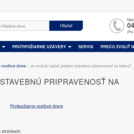
Mát
04
Hľadať
(Po
Y
PROTIPOŽIARNE UZÁVERY
SERVIS
PREČO ZVOLIŤ 
e oceľové dvere
Je možné zaslať predom stavebnú pripravenosť na bránu?
 STAVEBNÚ PRIPRAVENOSŤ NA
Protipožiarne oceľové dvere
h stránkach.