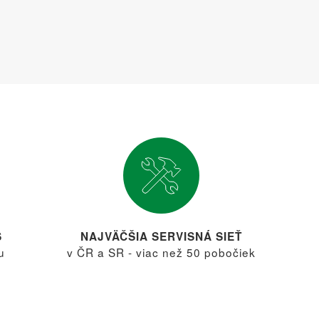
S
NAJVÄČŠIA SERVISNÁ SIEŤ
u
v ČR a SR - viac než 50 pobočiek