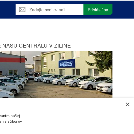
Prihlásiť sa
 NAŠU CENTRÁLU V ŽILINĚ
×
Zobraziť na mape
ívaním našej
vania súborov