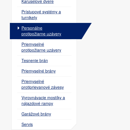
Karuselové dvere
Prístupové systémy a
turnikety
Personálne
protipožiarne uzávery
Priemyselné
protipožiarne uzávery
Tesnenie brán
Priemyselné brány
Priemyselné
protiprievanové závesy
Vyrovnávacie mostíky a
nájazdové rampy
Garážové brány
Servis