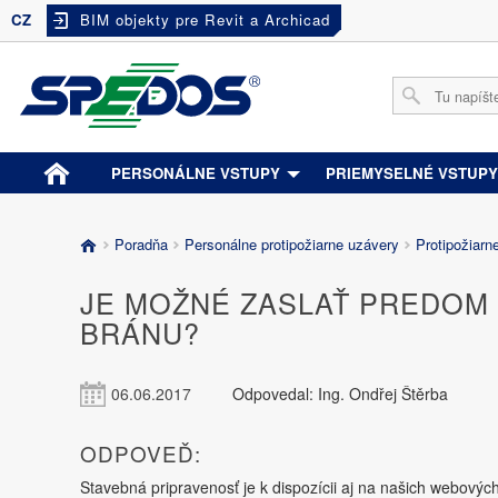
CZ
BIM objekty pre Revit a Archicad
PERSONÁLNE VSTUPY
PRIEMYSELNÉ VSTUP
Poradňa
Personálne protipožiarne uzávery
Protipožiarn
JE MOŽNÉ ZASLAŤ PREDOM
BRÁNU?
06.06.2017
Odpovedal: Ing. Ondřej Štěrba
ODPOVEĎ:
Stavebná pripravenosť je k dispozícii aj na našich webovýc