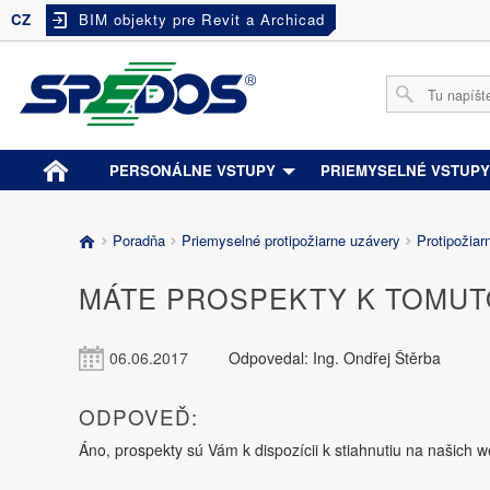
CZ
BIM objekty pre Revit a Archicad
PERSONÁLNE VSTUPY
PRIEMYSELNÉ VSTUP
Poradňa
Priemyselné protipožiarne uzávery
Protipožiar
MÁTE PROSPEKTY K TOMUT
06.06.2017
Odpovedal: Ing. Ondřej Štěrba
ODPOVEĎ:
Áno, prospekty sú Vám k dispozícii k stiahnutiu na našich 