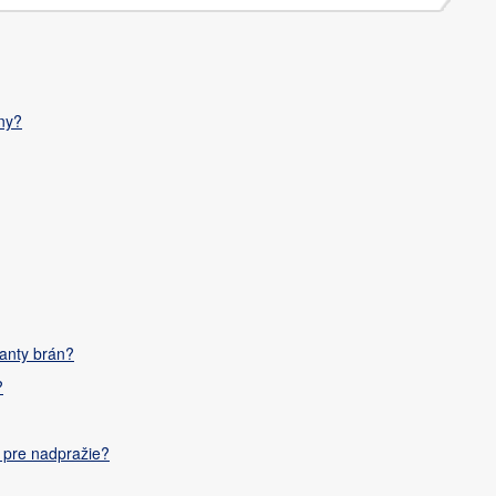
ny?
ianty brán?
?
 pre nadpražie?