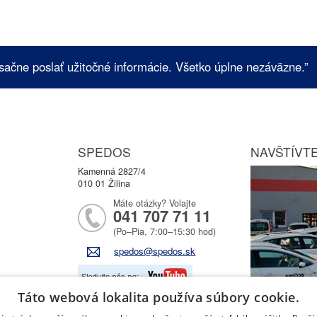
sačne poslať užitočné informácie. Všetko úplne nezáväzne.”
SPEDOS
NAVŠTÍVTE
Kamenná 2827/4
010 01 Žilina
Máte otázky? Volajte
041 707 71 11
(Po–Pia, 7:00–15:30 hod)
spedos@spedos.sk
Táto webová lokalita používa súbory cookie.