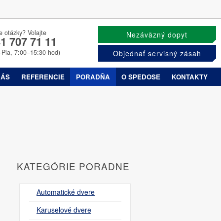
e otázky? Volajte
Nezáväzný dopyt
1 707 71 11
–Pia, 7:00–15:30 hod)
Objednať servisný zásah
NÁS
REFERENCIE
PORADŇA
O SPEDOSE
KONTAKTY
KATEGÓRIE PORADNE
Automatické dvere
Karuselové dvere