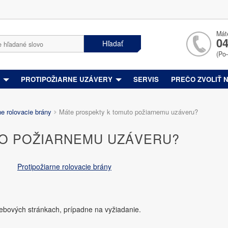
Mát
04
Hľadať
(Po
Y
PROTIPOŽIARNE UZÁVERY
SERVIS
PREČO ZVOLIŤ 
ne rolovacie brány
Máte prospekty k tomuto požiarnemu uzáveru?
O POŽIARNEMU UZÁVERU?
Protipožiarne rolovacie brány
webových stránkach, prípadne na vyžiadanie.