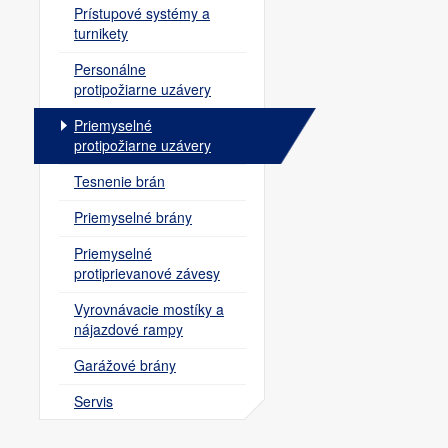
Prístupové systémy a
turnikety
Personálne
protipožiarne uzávery
Priemyselné
protipožiarne uzávery
Tesnenie brán
Priemyselné brány
Priemyselné
protiprievanové závesy
Vyrovnávacie mostíky a
nájazdové rampy
Garážové brány
Servis