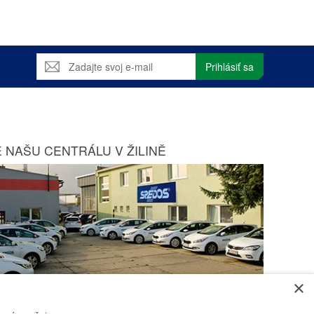
Prihlásiť sa
 NAŠU CENTRÁLU V ŽILINĚ
×
Zobraziť na mape