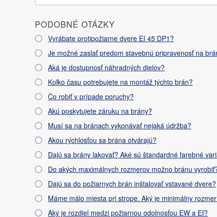
PODOBNÉ OTÁZKY
Vyrábate protipožiarne dvere EI 45 DP1?
Je možné zaslať predom stavebnú pripravenosť na brá
Aká je dostupnosť náhradných dielov?
Koľko času potrebujete na montáž týchto brán?
Čo robiť v prípade poruchy?
Akú poskytujete záruku na brány?
Musí sa na bránach vykonávať nejaká údržba?
Akou rýchlosťou sa brána otvárajú?
Dajú sa brány lakovať? Aké sú štandardné farebné var
Do akých maximálnych rozmerov možno bránu vyrobiť
Dajú sa do požiarnych brán inštalovať vstavané dvere?
Máme málo miesta pri strope. Aký je minimálny rozmer
Aký je rozdiel medzi požiarnou odolnosťou EW a EI?