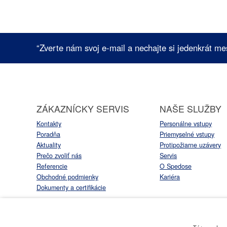
“Zverte nám svoj e-mail a nechajte si jedenkrát me
ZÁKAZNÍCKY SERVIS
NAŠE SLUŽBY
Kontakty
Personálne vstupy
Poradňa
Priemyselné vstupy
Aktuality
Protipožiarne uzávery
Prečo zvoliť nás
Servis
Referencie
O Spedose
Obchodné podmienky
Kariéra
Dokumenty a certifikácie