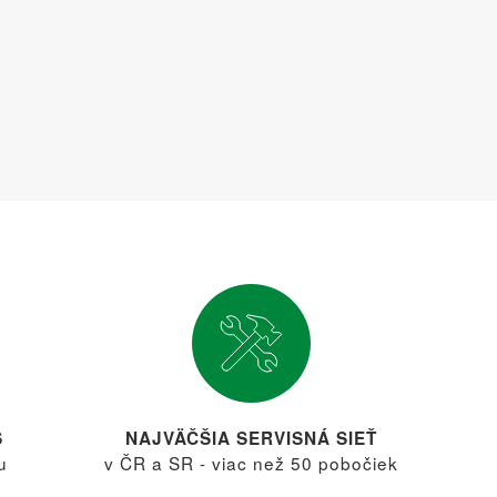
S
NAJVÄČŠIA SERVISNÁ SIEŤ
u
v ČR a SR - viac než 50 pobočiek