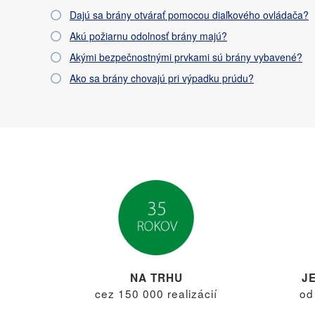
Dajú sa brány otvárať pomocou diaľkového ovládača?
Akú požiarnu odolnosť brány majú?
Akými bezpečnostnými prvkami sú brány vybavené?
Ako sa brány chovajú pri výpadku prúdu?
NA TRHU
J
cez 150 000 realizácií
od