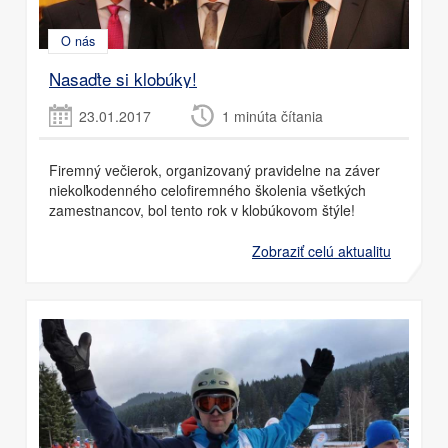
O nás
Nasaďte si klobúky!
23.01.2017
1 minúta čítania
Firemný večierok, organizovaný pravidelne na záver
niekoľkodenného celofiremného školenia všetkých
zamestnancov, bol tento rok v klobúkovom štýle!
Zobraziť celú aktualitu