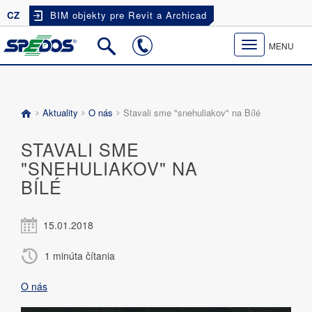
CZ
BIM objekty pre Revit a Archicad
Toggle
MENU
navigation
Aktuality
O nás
Stavali sme "snehuliakov" na Bílé
STAVALI SME
"SNEHULIAKOV" NA
BÍLÉ
15.01.2018
1 minúta čítania
O nás