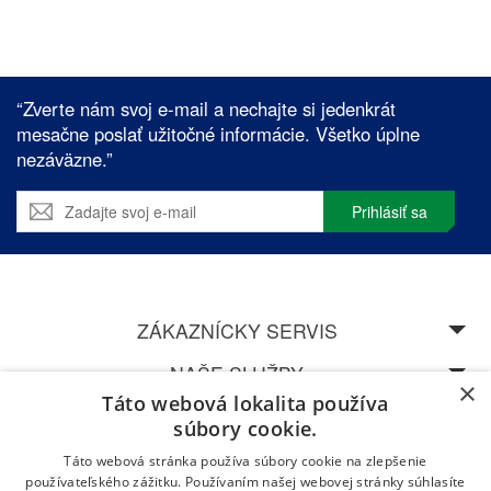
“Zverte nám svoj e-mail a nechajte si jedenkrát
mesačne poslať užitočné informácie. Všetko úplne
nezáväzne.”
Prihlásiť sa
ZÁKAZNÍCKY SERVIS
NAŠE SLUŽBY
×
Táto webová lokalita používa
SPEDOS
súbory cookie.
Táto webová stránka používa súbory cookie na zlepšenie
NAVŠTÍVTE NAŠU CENTRÁLU V ŽILINĚ
používateľského zážitku. Používaním našej webovej stránky súhlasíte