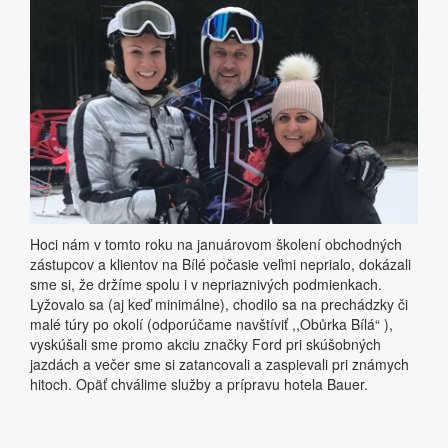
Hoci nám v tomto roku na januárovom školení obchodných
zástupcov a klientov na Bílé počasie veľmi neprialo, dokázali
sme si, že držíme spolu i v nepriaznivých podmienkach.
Lyžovalo sa (aj keď minimálne), chodilo sa na prechádzky či
malé túry po okolí (odporúčame navštíviť ,,Obůrka Bílá“ ),
vyskúšali sme promo akciu značky Ford pri skúšobných
jazdách a večer sme si zatancovali a zaspievali pri známych
hitoch. Opäť chválime služby a prípravu hotela Bauer.