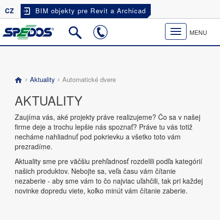
CZ
BIM objekty pre Revit a Archicad
Toggle
MENU
navigation
Aktuality
Automatické dvere
AKTUALITY
Zaujíma vás, aké projekty práve realizujeme? Čo sa v našej
firme deje a trochu lepšie nás spoznať? Práve tu vás totiž
necháme nahliadnuť pod pokrievku a všetko toto vám
prezradíme.
Aktuality sme pre väčšiu prehľadnosť rozdelili podľa kategórií
našich produktov. Nebojte sa, veľa času vám čítanie
nezaberie - aby sme vám to čo najviac uľahčili, tak pri každej
novinke dopredu viete, koľko minút vám čítanie zaberie.