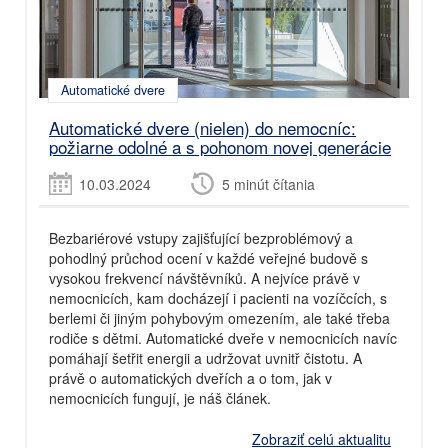
Automatické dvere
Automatické dvere (nielen) do nemocníc:
požiarne odolné a s pohonom novej generácie
10.03.2024
5 minút čítania
Bezbariérové vstupy zajišťující bezproblémový a
pohodlný průchod ocení v každé veřejné budově s
vysokou frekvencí návštěvníků. A nejvíce právě v
nemocnicích, kam docházejí i pacienti na vozíčcích, s
berlemi či jiným pohybovým omezením, ale také třeba
rodiče s dětmi. Automatické dveře v nemocnicích navíc
pomáhají šetřit energii a udržovat uvnitř čistotu. A
právě o automatických dveřích a o tom, jak v
nemocnicích fungují, je náš článek.
Zobraziť celú aktualitu