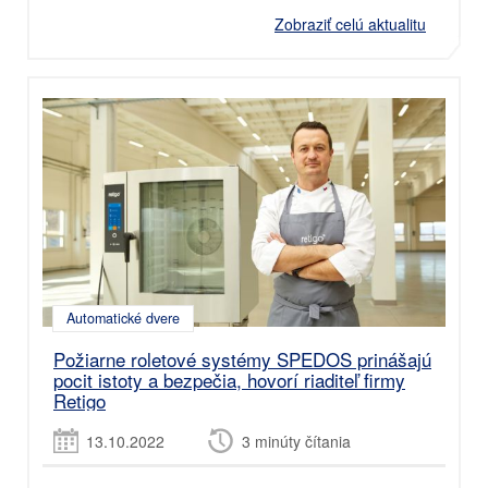
Zobraziť celú aktualitu
Automatické dvere
Požiarne roletové systémy SPEDOS prinášajú
pocit istoty a bezpečia, hovorí riaditeľ firmy
Retigo
13.10.2022
3 minúty čítania