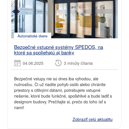
Automatické dvere
Bezpečné vstupné systémy SPEDOS, na
ktoré sa spoliehajú aj banky
04.06.2025
3 minúty čítania
Bezpečné vstupy nie sú dnes iba výhodou, ale
nutnosťou. Či už riadite pohyb osôb alebo chránite
priestory s citlivými dátami, potrebujete vstupné
riešenie, ktoré bude funkčné, spoľahlivé a bude ladiť s
designom budovy. Prečítajte si, prečo do toho ísť s
nami!
Zobraziť celú aktualitu