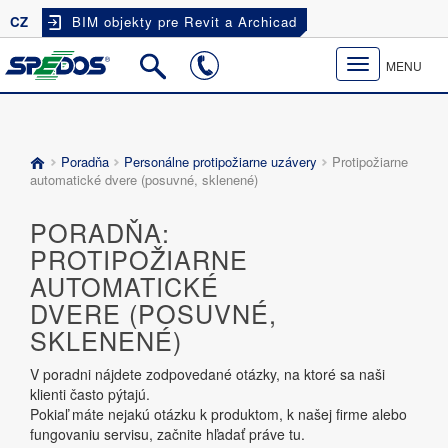
CZ
BIM objekty pre Revit a Archicad
Toggle
MENU
navigation
Poradňa
Personálne protipožiarne uzávery
Protipožiarne
automatické dvere (posuvné, sklenené)
PORADŇA:
PROTIPOŽIARNE
AUTOMATICKÉ
DVERE (POSUVNÉ,
SKLENENÉ)
V poradni nájdete zodpovedané otázky, na ktoré sa naši
klienti často pýtajú.
Pokiaľ máte nejakú otázku k produktom, k našej firme alebo
fungovaniu servisu, začnite hľadať práve tu.