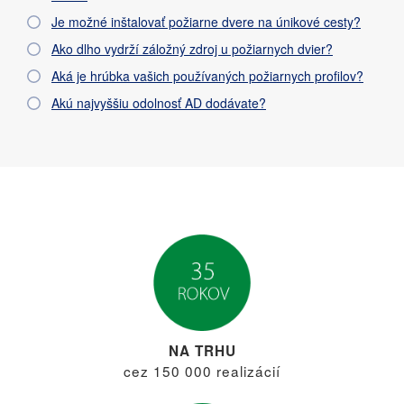
Je možné inštalovať požiarne dvere na únikové cesty?
Ako dlho vydrží záložný zdroj u požiarnych dvier?
Aká je hrúbka vašich používaných požiarnych profilov?
Akú najvyššiu odolnosť AD dodávate?
NA TRHU
cez 150 000 realizácií