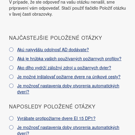
V prípade, že ste odpoveď na vašu otázku nenašli, sme
pripravení vám odpovedať. Stačí použiť tlačidlo Položiť otázku
v ľavej časti obrazovky.
NAJČASTEJŠIE POLOŽENÉ OTÁZKY
Akú najvyššiu odolnosť AD dodávate?
Aká je hrúbka vašich používaných požiarnych profilov?
Ako dlho vydrží záložný zdroj u požiarnych dvier?
Je možné inštalovať požiarne dvere na únikové cesty?
Je možnosť nastavenia doby otvorenia automatických
dverí?
NAPOSLEDY POLOŽENÉ OTÁZKY
Vyrábate protipožiarne dvere EI 15 DP1?
Je možnosť nastavenia doby otvorenia automatických
dverí?