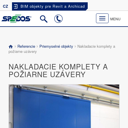
CZ
BIM objekty pre Revit a Archicad
Toggle
MENU
navigation
Referencie
Priemyselné objekty
Nakladacie komplety a
požiarne uzávery
NAKLADACIE KOMPLETY A
POŽIARNE UZÁVERY