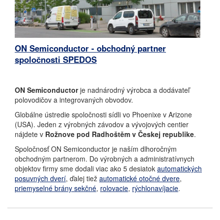
ON Semiconductor - obchodný partner
spoločnosti SPEDOS
ON Semiconductor
je nadnárodný výrobca a dodávateľ
polovodičov a integrovaných obvodov.
Globálne ústredie spoločnosti sídli vo Phoenixe v Arizone
(USA). Jeden z výrobných závodov a vývojových centier
nájdete v
Rožnove pod Radhoštěm v Českej republike
.
Spoločnosť ON Semiconductor je naším dlhoročným
obchodným partnerom. Do výrobných a administratívnych
objektov firmy sme dodali viac ako 5 desiatok
automatických
posuvných dverí
, ďalej tiež
automatické otočné dvere
,
priemyselné brány sekčné
,
rolovacie
,
rýchlonavíjacie
.