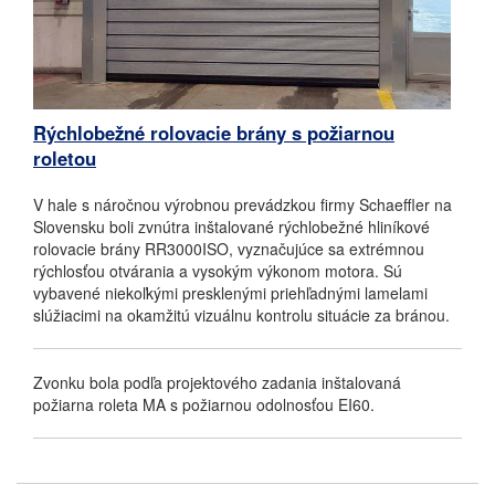
Rýchlobežné rolovacie brány s požiarnou
roletou
V hale s náročnou výrobnou prevádzkou firmy Schaeffler na
Slovensku boli zvnútra inštalované rýchlobežné hliníkové
rolovacie brány RR3000ISO, vyznačujúce sa extrémnou
rýchlosťou otvárania a vysokým výkonom motora.
Sú
vybavené niekoľkými presklenými priehľadnými lamelami
slúžiacimi na okamžitú vizuálnu kontrolu situácie za bránou.
Zvonku bola podľa projektového zadania inštalovaná
požiarna roleta MA s požiarnou odolnosťou EI60.