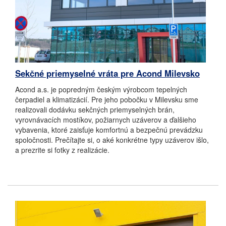
Sekčné priemyselné vráta pre Acond Milevsko
Acond a.s. je popredným českým výrobcom tepelných
čerpadiel a klimatizácií. Pre jeho pobočku v Milevsku sme
realizovali dodávku sekčných priemyselných brán,
vyrovnávacích mostíkov, požiarnych uzáverov a ďalšieho
vybavenia, ktoré zaisťuje komfortnú a bezpečnú prevádzku
spoločnosti. Prečítajte si, o aké konkrétne typy uzáverov išlo,
a prezrite si fotky z realizácie.