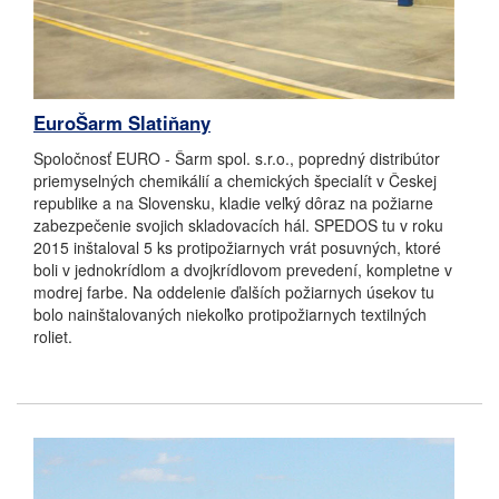
EuroŠarm Slatiňany
Spoločnosť EURO - Šarm spol. s.r.o., popredný distribútor
priemyselných chemikálií a chemických špecialít v Českej
republike a na Slovensku, kladie veľký dôraz na požiarne
zabezpečenie svojich skladovacích hál. SPEDOS tu v roku
2015 inštaloval 5 ks protipožiarnych vrát posuvných, ktoré
boli v jednokrídlom a dvojkrídlovom prevedení, kompletne v
modrej farbe. Na oddelenie ďalších požiarnych úsekov tu
bolo nainštalovaných niekoľko protipožiarnych textilných
roliet.