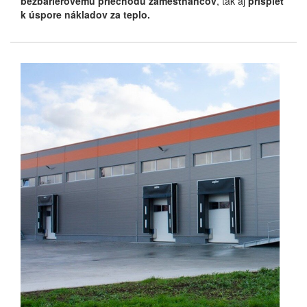
bezbariérovému priechodu zamestnancov
, tak aj
prispieť
k úspore nákladov za teplo.