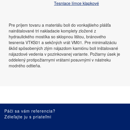
Tesniace límce klapkové
Pre príjem tovaru a materiálu boli do vonkajšieho plášťa
nainštalované tri nakladacie komplety zložené z
hydraulického mostíka so sklopnou lištou, bránového
tesnenia VTKS01 a sekčných vrát VM01. Pre minimalizáciu
škôd spôsobených zlým nájazdom kamiónu boli inštalované
nájazdové vedenia v pozinkovanej variante. Požiarny úsek je
oddelený protipožiarnymi vrátami posuvnými v nástreku
modrého odtieňa.
Páči sa vám referencia?
Zdieľajte ju s priateľmi