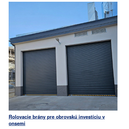
Rolovacie brány pre obrovskú investíciu v
onsemi