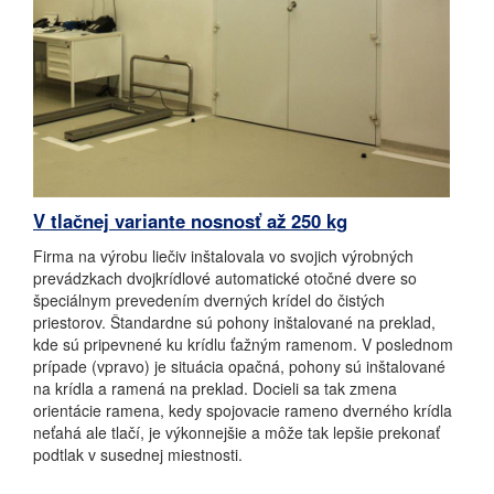
V tlačnej variante nosnosť až 250 kg
Firma na výrobu liečiv inštalovala vo svojich výrobných
prevádzkach dvojkrídlové automatické otočné dvere so
špeciálnym prevedením dverných krídel do čistých
priestorov. Štandardne sú pohony inštalované na preklad,
kde sú pripevnené ku krídlu ťažným ramenom. V poslednom
prípade (vpravo) je situácia opačná, pohony sú inštalované
na krídla a ramená na preklad. Docieli sa tak zmena
orientácie ramena, kedy spojovacie rameno dverného krídla
neťahá ale tlačí, je výkonnejšie a môže tak lepšie prekonať
podtlak v susednej miestnosti.