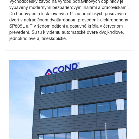
Východočeský závod na výrobu potravinových doplnkov je
vybavený modernými bezbariérovými halami a pracoviskami.
Do budovy bolo inštalovaných 11 automatických posuvných
dverí v netradičnom dvojfarebnom prevedení: elektropohony
SP805L a T v šedom odtieni a posuvné krídla v červenom
prevedení. Sú tu k videniu automatické dvere dvojkrídlové,
jednokrídlové aj teleskopické.