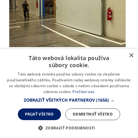
Protipožiarne dvere šité na mieru
×
Táto webová lokalita používa
Vysoká požiarna odolnosť, atraktívny dizajn, presklenie,
súbory cookie.
okopové plechy, paniková hrazda, mnoho variantov
Táto webová stránka používa súbory cookie na zlepšenie
prevedení. To všetko ponúkajú priemyselné požiarne dvere
používateľského zážitku. Používaním našej webovej stránky súhlasíte
SPEDOS.
so všetkými súbormi cookie v súlade s našimi zásadami používania
súborov cookie.
Prečítať viac
ZOBRAZIŤ VŠETKÝCH PARTNEROV
(1656) →
PRIJAŤ VŠETKO
ODMIETNUŤ VŠETKO
ZOBRAZIŤ PODROBNOSTI