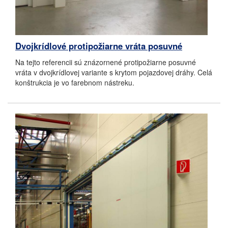
Dvojkrídlové protipožiarne vráta posuvné
Na tejto referencii sú znázornené protipožiarne posuvné
vráta v dvojkrídlovej variante s krytom pojazdovej dráhy. Celá
konštrukcia je vo farebnom nástreku.