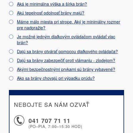
Aká je minimálna výška a šírka brán?
Akú tepelnosť odolnosť brány majú?
Máme málo miesta pri strope. Aký je minimálny rozmer
pre nadpražie?
Je možné jedným diaľkovým ovládačom ovládať viac
brán?
Dajú sa brány otvárať pomocou diaľkového ovládača?
Dajú sa brány zabezpečiť proti vlámaniu - zlodejom?
Akými bezpečnostnými prvkami sú brány vybavené?
Ako sa brány chovajú pri výpadku prúdu?
NEBOJTE SA NÁM OZVAŤ
041 707 71 11
(PO–PIA, 7:00–15:30 HOD)