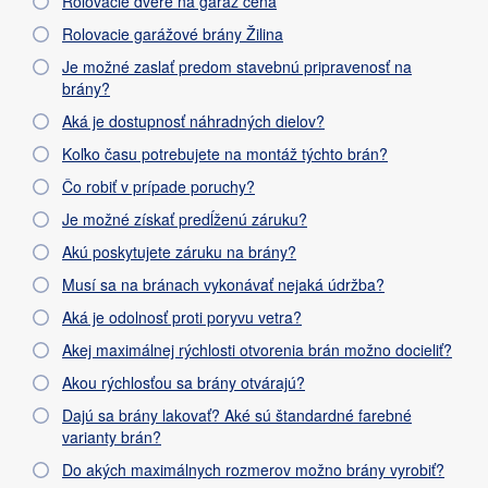
Rolovacie dvere na garáž cena
Rolovacie garážové brány Žilina
Je možné zaslať predom stavebnú pripravenosť na
brány?
Aká je dostupnosť náhradných dielov?
Koľko času potrebujete na montáž týchto brán?
Čo robiť v prípade poruchy?
Je možné získať predĺženú záruku?
Akú poskytujete záruku na brány?
Musí sa na bránach vykonávať nejaká údržba?
Aká je odolnosť proti poryvu vetra?
Akej maximálnej rýchlosti otvorenia brán možno docieliť?
Akou rýchlosťou sa brány otvárajú?
Dajú sa brány lakovať? Aké sú štandardné farebné
varianty brán?
Do akých maximálnych rozmerov možno brány vyrobiť?