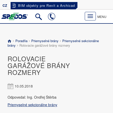
CZ
BIM objekty pre Revit a Archicad
Toggle
MENU
navigation
Poradňa
Priemyselné brány
Priemyselné sekcionálne
brány
Rolovacie garážové brány rozmery
ROLOVACIE
GARÁŽOVÉ BRÁNY
ROZMERY
10.05.2018
Odpovedal: Ing. Ondřej Štěrba
Priemyselné sekcionálne brány