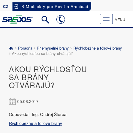
CZ
BIM objekty pre Revit a Archicad
Toggle
MENU
navigation
Poradňa
Priemyselné brány
Rýchlobežné a fóliové brány
Akou rýchlosťou sa brány otvárajú?
AKOU RÝCHLOSŤOU
SA BRÁNY
OTVÁRAJÚ?
05.06.2017
Odpovedal: Ing. Ondřej Štěrba
Rýchlobežné a fóliové brány