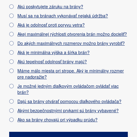
Akú poskytujete záruku na brány?
Musí sa na bránach vykonávať nejaká údržba?
Aká je odolnosť proti poryvu vetra?
Akej maximálnej rýchlosti otvorenia brán možno docieliť?
Do akých maximálnych rozmerov možno brány vyrobiť?
Aká je minimálna výška a šírka brán?
Akú tepelnosť odolnosť brány majú?
Máme málo miesta pri strope. Aký je minimálny rozmer
pre nadpražie?
Je možné jedným diaľkovým ovládačom ovládať viac
brán?
Dajú sa brány otvárať pomocou diaľkového ovládača?
Akými bezpečnostnými prvkami sú brány vybavené?
Ako sa brány chovajú pri výpadku prúdu?