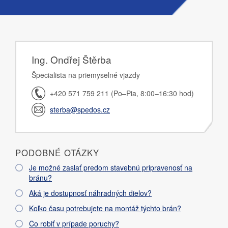
Ing. Ondřej Štěrba
Špecialista na priemyselné vjazdy
+420 571 759 211 (Po–Pia, 8:00–16:30 hod)
sterba@spedos.cz
PODOBNÉ OTÁZKY
Je možné zaslať predom stavebnú pripravenosť na
bránu?
Aká je dostupnosť náhradných dielov?
Koľko času potrebujete na montáž týchto brán?
Čo robiť v prípade poruchy?