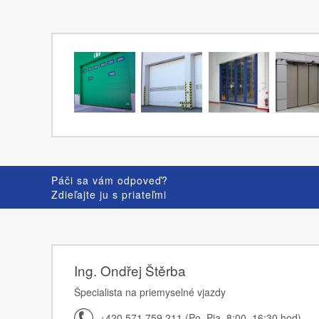
Páči sa vám odpoveď?
Zdieľajte ju s priateľmi
Ing. Ondřej Štěrba
Špecialista na priemyselné vjazdy
+420 571 759 211 (Po–Pia, 8:00–16:30 hod)