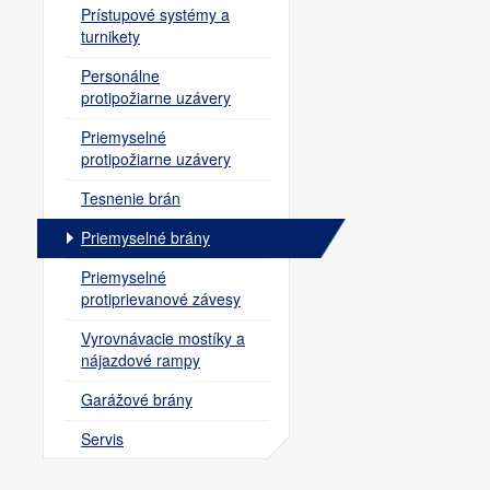
Prístupové systémy a
turnikety
Personálne
protipožiarne uzávery
Priemyselné
protipožiarne uzávery
Tesnenie brán
Priemyselné brány
Priemyselné
protiprievanové závesy
Vyrovnávacie mostíky a
nájazdové rampy
Garážové brány
Servis