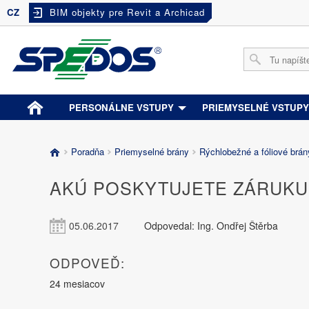
CZ
BIM objekty pre Revit a Archicad
PERSONÁLNE VSTUPY
PRIEMYSELNÉ VSTUP
Poradňa
Priemyselné brány
Rýchlobežné a fóliové brá
AKÚ POSKYTUJETE ZÁRUK
05.06.2017
Odpovedal: Ing. Ondřej Štěrba
ODPOVEĎ:
24 mesiacov