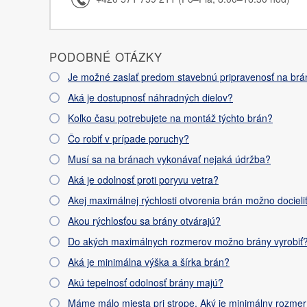
PODOBNÉ OTÁZKY
Je možné zaslať predom stavebnú pripravenosť na br
Aká je dostupnosť náhradných dielov?
Koľko času potrebujete na montáž týchto brán?
Čo robiť v prípade poruchy?
Musí sa na bránach vykonávať nejaká údržba?
Aká je odolnosť proti poryvu vetra?
Akej maximálnej rýchlosti otvorenia brán možno docieli
Akou rýchlosťou sa brány otvárajú?
Do akých maximálnych rozmerov možno brány vyrobiť
Aká je minimálna výška a šírka brán?
Akú tepelnosť odolnosť brány majú?
Máme málo miesta pri strope. Aký je minimálny rozmer