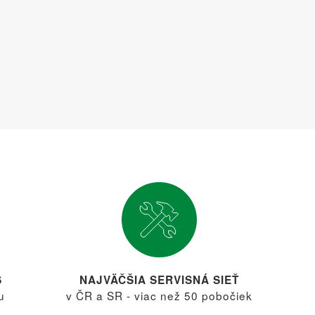
S
NAJVÄČŠIA SERVISNÁ SIEŤ
u
v ČR a SR - viac než 50 pobočiek