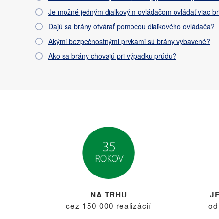
Je možné jedným diaľkovým ovládačom ovládať viac b
Dajú sa brány otvárať pomocou diaľkového ovládača?
Akými bezpečnostnými prvkami sú brány vybavené?
Ako sa brány chovajú pri výpadku prúdu?
NA TRHU
J
cez 150 000 realizácií
od