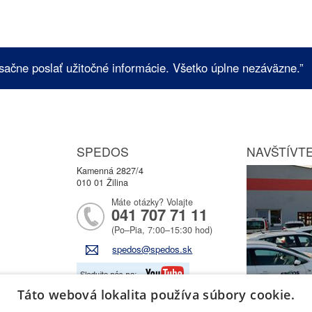
sačne poslať užitočné informácie. Všetko úplne nezáväzne.”
SPEDOS
NAVŠTÍVTE
Kamenná 2827/4
010 01 Žilina
Máte otázky? Volajte
041 707 71 11
(Po–Pia, 7:00–15:30 hod)
spedos@spedos.sk
Táto webová lokalita používa súbory cookie.