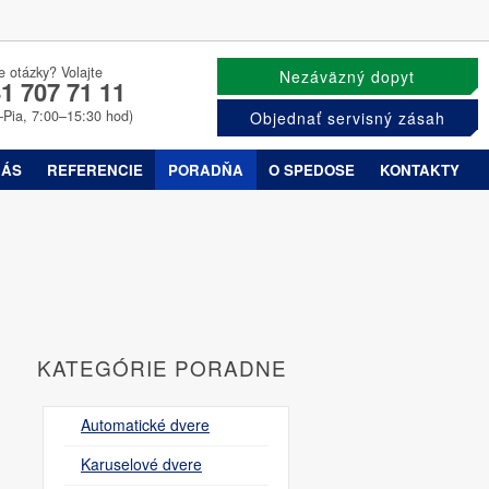
e otázky? Volajte
Nezáväzný dopyt
1 707 71 11
–Pia, 7:00–15:30 hod)
Objednať servisný zásah
NÁS
REFERENCIE
PORADŇA
O SPEDOSE
KONTAKTY
KATEGÓRIE PORADNE
Automatické dvere
Karuselové dvere