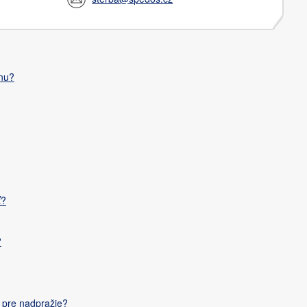
ánu?
ť?
?
 pre nadpražie?