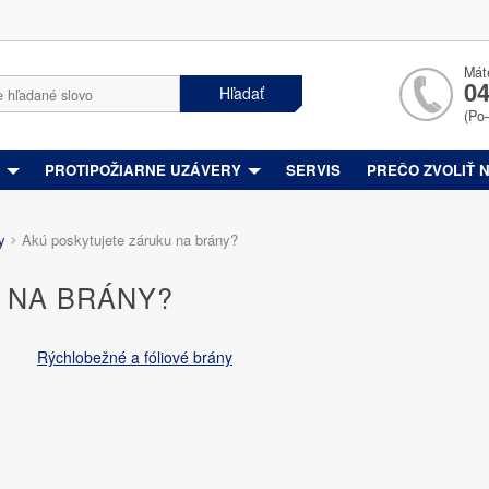
Mát
04
Hľadať
(Po
Y
PROTIPOŽIARNE UZÁVERY
SERVIS
PREČO ZVOLIŤ 
ny
Akú poskytujete záruku na brány?
U NA BRÁNY?
Rýchlobežné a fóliové brány