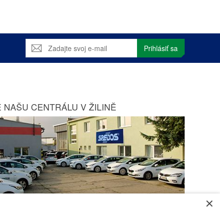
Prihlásiť sa
 NAŠU CENTRÁLU V ŽILINĚ
×
Zobraziť na mape