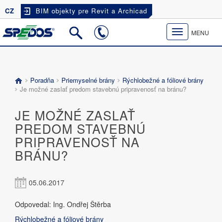
CZ
BIM objekty pre Revit a Archicad
Toggle
MENU
navigation
Poradňa
Priemyselné brány
Rýchlobežné a fóliové brány
Je možné zaslať predom stavebnú pripravenosť na bránu?
JE MOŽNÉ ZASLAŤ
PREDOM STAVEBNÚ
PRIPRAVENOSŤ NA
BRÁNU?
05.06.2017
Odpovedal: Ing. Ondřej Štěrba
Rýchlobežné a fóliové brány