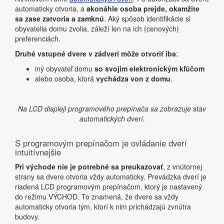
automaticky otvoria, a
akonáhle osoba prejde, okamžite
sa zase zatvoria a zamknú
. Aký spôsob identifikácie si
obyvatelia domu zvolia, záleží len na ich (cenových)
preferenciách.
Druhé vstupné dvere v zádverí môže otvoriť iba
:
iný obyvateľ domu
so svojim elektronickým kľúčom
alebo osoba, ktorá
vychádza von z domu
.
Na LCD displeji programového prepínača sa zobrazuje stav
automatických dverí.
S programovým prepínačom je ovládanie dverí
intuitívnejšie
Pri východe nie je potrebné sa preukazovať
, z vnútornej
strany sa dvere otvoria vždy automaticky. Prevádzka dverí je
riadená LCD programovým prepínačom, ktorý je nastavený
do režimu VÝCHOD. To znamená, že dvere sa vždy
automaticky otvoria tým, ktorí k nim prichádzajú zvnútra
budovy.