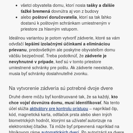
všetci obyvatelia domu, ktorí nosia
tašky a ďalšie
ťažké bremená
dovnútra aj von z budovy
alebo
poštoví doručovatelia
, ktorí sa tak ľahko
dostanú k poštovým schránkam umiestneným v
priestore za hlavným vstupom.
Ideálnou variantou je potom vytvoriť zádverie, ktoré sa vám
odvďačí
lepšími izolačnými účinkami a elimináciou
prievanu
, predovšetkým ale poskytne obyvateľom domu
väčšiu bezpečnosť. Treba podotknúť, že
zádverie je
nevyhnutné v prípade
, keď sú v tomto priestore
umiestnené schránky pre poštu. Ak zádverie neexistuje,
musia byť schránky dosiahnuteľné zvonku.
Na vytvorenie zádveria sú potrebné dvoje dvere
Druhé dvere môžu byť konštruované tak, že sa každý,
kto
chce vojsť dovnútra domu, musí identifikovať
. Na tento
účel slúžia
aktivátory pre kontrolu prístupu
– napríklad čip,
kód, magnetická karta, odtlačok prsta alebo sken iných
biometrických hodnôt, ktorými sa užívateľ autorizuje na
elektronickej čítačke. Tá môže byť pripevnená napríklad na
hliníkovom ráme
automatických dverí
. Po autorizácii sa dvere