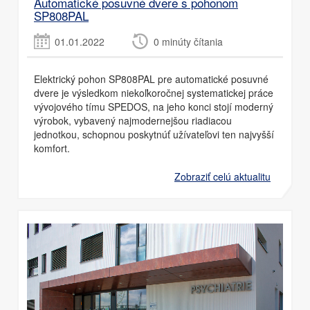
Automatické posuvné dvere s pohonom
SP808PAL
01.01.2022
0 minúty čítania
Elektrický pohon SP808PAL pre automatické posuvné
dvere je výsledkom niekoľkoročnej systematickej práce
vývojového tímu SPEDOS, na jeho konci stojí moderný
výrobok, vybavený najmodernejšou riadiacou
jednotkou, schopnou poskytnúť užívateľovi ten najvyšší
komfort.
Zobraziť celú aktualitu