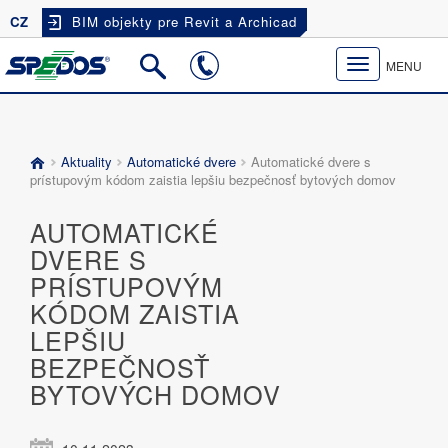
CZ
BIM objekty pre Revit a Archicad
Toggle
MENU
navigation
Aktuality
Automatické dvere
Automatické dvere s
prístupovým kódom zaistia lepšiu bezpečnosť bytových domov
AUTOMATICKÉ
DVERE S
PRÍSTUPOVÝM
KÓDOM ZAISTIA
LEPŠIU
BEZPEČNOSŤ
BYTOVÝCH DOMOV