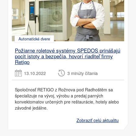
Automatické dvere
Požiarne roletové systémy SPEDOS prinášajú
pocit istoty a bezpečia, hovorí riaditeľ firmy
Retigo
13.10.2022
3 minúty čítania
Spoločnosť RETIGO z Rožnova pod Radhoštěm sa
špecializuje na vývoj, výrobu a predaj parných
konvektomatov určených pre reštaurácie, hotely alebo
závodné jedálne.
Zobraziť celú aktualitu