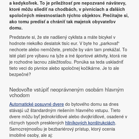
a kedykoľvek. To je príležitosť pre nepozvané návštevy,
ktoré môžu sliediť na chodbách, v pivniciach a ďalších
spoločných miestnostiach týchto objektov. Prečítajte si,
ako tomu predísť a chrániť tak majetok obyvateľov
domu.
Predstavte si, že ste nadšený cyklista a máte bicykel v
hodnote niekoľko desiatok tisíc eur. V byte ho „parkovať“
nechcete alebo nemôžete, pretože by vám tam prekážal. To
isté platí pre výbavu na lyže a iné športové aktivity, ktorá nie
je rozhodne lacnou záležitosťou. Ponúka sa teda uskladniť
tieto veci do pivnice alebo spoločnej kočikárne. Je to ale
bezpečné?
Nedovoľte vstúpiť neoprávneným osobám hlavným
vchodom
Automatické posuvné dvere
do bytového domu sa dnes
stávajú už štandardným riešením hlavného vstupu. Tieto
dvere môžu byť jednokrídlové alebo dvojkrídlové, osadené v
rôznych typoch presklených
hliníkových konštrukciách
.
Samozrejmosťou je bezbariérový prístup, ktorý ocenia
imobilné osoby, ale aj: