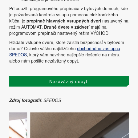
Pri použití programového prepínača v bytových domoch, kde
je požadovaná kontrola vstupu pomocou elektronického
kľúča, je
prepínač hlavných vstupných dverí
nastavený na
režim AUTOMAT.
Druhé dvere v zádverí
majú na
programovom prepínači nastavený režim VÝCHOD.
Hľadáte vstupné dvere, ktoré zaistia bezpečnosť v bytovom
dome? Oslovte vášho najbližšieho
obchodného zástupcu
SPEDOS
, ktorý vám navrhne najlepšie riešenie na mieru,
alebo nám pošlite nezáväzný dopyt.
Nezáväzný dopyt
Zdroj fotografií
: SPEDOS