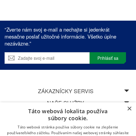
“Zverte nám svoj e-mail a nechajte si jedenkrát
mesačne poslať užitočné informácie. Všetko úplne
nezáväzne.”
Prihlásiť sa
ZÁKAZNÍCKY SERVIS
NAŠE SLUŽBY
×
Táto webová lokalita používa
SPEDOS
súbory cookie.
Táto webová stránka používa súbory cookie na zlepšenie
NAVŠTÍVTE NAŠU CENTRÁLU V ŽILINĚ
používateľského zážitku. Používaním našej webovej stránky súhlasíte