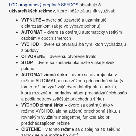
LCD programový prepínač SPEDOS
obsahuje
8
užívateľských režimov
, ktoré môže zákazník využívať:
VYPNUTÉ
– dvere sú uzavreté a uzamknuté
elektrozámkom (ak je vo výbave pohonu)
AUTOMAT
– dvere sa otvárajú automaticky všetkým
osobám v oboch smeroch
VÝCHOD
– dvere sa otvárajú iba tým, ktorí vychádzajú
z budovy
OTVORENÉ
– dvere sú otvorené trvalo
STOP
– dvere sa zastavia okamžite v akejkoľvek
polohe
AUTOMAT zimná šírka
– dvere sa otvárajú ako v
režime AUTOMAT, ale na zúženú priechodnú šírku (v
tomto režime využívajú dvere inteligentnú funkciu,
ktorá rozozná mimoriadny nápor prechádzajúcich osôb
a podľa potreby zväčšuje priechodnú šírku)
VÝCHOD zimná šírka
– dvere sa otvárajú ako v
režime VÝCHOD, ale na zúženú priechodnú šírku, s
rovnakým využitím inteligentnej funkcie ako pri
predchádzajúcom režime
ČISTENIE
– v tomto režime sa displej na 10 sekúnd
zablokuje a je možné ho čistiť