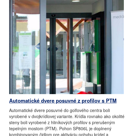
Automatické dvere posuvné z profilov s PTM
Automatické dvere posuvné do golfového centra boli
vyrobené v dvojkrídlovej variante. Krídla rovnako ako okolité
steny boli vyrobené z hliníkových profilov s prerušeným
tepelným mostom (PTM). Pohon SP806L je doplnený
kombinovaným čidlom pre aktiváciu pohybu krídel a