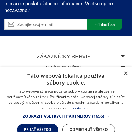
mesačne poslať užitočné informácie. Všetko úplne
nezáväzne.”
Prihlásiť sa
ZÁKAZNÍCKY SERVIS
NAŠE SLUŽBY
×
Táto webová lokalita používa
SPEDOS
súbory cookie.
Táto webová stránka používa súbory cookie na zlepšenie
NAVŠTÍVTE NAŠU CENTRÁLU V ŽILINĚ
používateľského zážitku. Používaním našej webovej stránky súhlasíte
so všetkými súbormi cookie v súlade s našimi zásadami používania
súborov cookie.
Prečítať viac
ZOBRAZIŤ VŠETKÝCH PARTNEROV
(1656) →
PRIJAŤ VŠETKO
ODMIETNUŤ VŠETKO