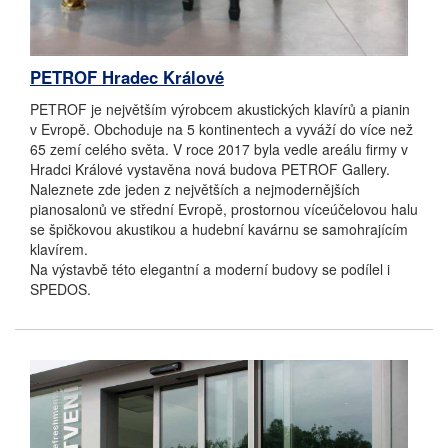
PETROF Hradec Králové
PETROF je největším výrobcem akustických klavírů a pianin
v Evropě. Obchoduje na 5 kontinentech a vyváží do více než
65 zemí celého světa. V roce 2017 byla vedle areálu firmy v
Hradci Králové vystavěna nová budova PETROF Gallery.
Naleznete zde jeden z největších a nejmodernějších
pianosalonů ve střední Evropě, prostornou víceúčelovou halu
se špičkovou akustikou a hudební kavárnu se samohrajícím
klavírem.
Na výstavbě této elegantní a moderní budovy se podílel i
SPEDOS.