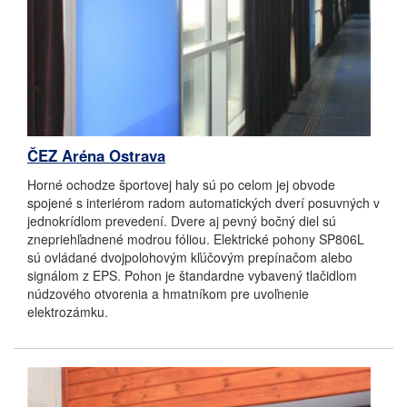
ČEZ Aréna Ostrava
Horné ochodze športovej haly sú po celom jej obvode
spojené s interiérom radom automatických dverí posuvných v
jednokrídlom prevedení. Dvere aj pevný bočný diel sú
znepriehľadnené modrou fóliou. Elektrické pohony SP806L
sú ovládané dvojpolohovým kľúčovým prepínačom alebo
signálom z EPS. Pohon je štandardne vybavený tlačidlom
núdzového otvorenia a hmatníkom pre uvoľnenie
elektrozámku.