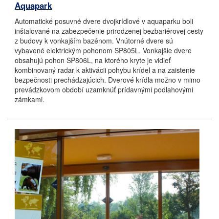
Aquapark
Automatické posuvné dvere dvojkrídlové v aquaparku boli
inštalované na zabezpečenie prirodzenej bezbariérovej cesty
z budovy k vonkajším bazénom. Vnútorné dvere sú
vybavené elektrickým pohonom SP805L. Vonkajšie dvere
obsahujú pohon SP806L, na ktorého kryte je vidieť
kombinovaný radar k aktivácii pohybu krídel a na zaistenie
bezpečnosti prechádzajúcich. Dverové krídla možno v mimo
prevádzkovom období uzamknúť prídavnými podlahovými
zámkami.