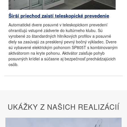
Širší priechod zaistí teleskopické prevedenie
Automatické dvere posuvné v teleskopickom prevedení
ohraničujú vstupné zádverie do kultúrneho klubu. Sú
vyrobené zo štandardných hliníkových profilov a posuvné
diely sa zasúvajú za presklený pevný bočný výkladec. Dvere
sú vybavené elektrickým pohonom SP805T s kombinovaným
aktivátorom na kryte pohonu. Aktivátor zaisťuje pohyb
posuvných krídiel a súčasne aj bezpečnosť prechádzajúcich
osôb.
UKÁŽKY Z NAŠICH REALIZÁCIÍ