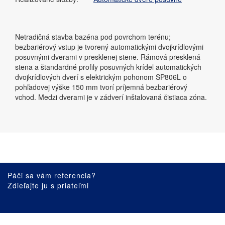
Netradičná stavba bazéna pod povrchom terénu;
bezbariérový vstup je tvorený automatickými dvojkrídlovými
posuvnými dverami v presklenej stene. Rámová presklená
stena a štandardné profily posuvných krídel automatických
dvojkrídlových dverí s elektrickým pohonom SP806L o
pohľadovej výške 150 mm tvorí príjemná bezbariérový
vchod. Medzi dverami je v zádverí inštalovaná čistiaca zóna.
Páči sa vám referencia?
Zdieľajte ju s priateľmi