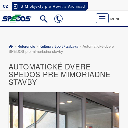
CZ
BIM objekty pre Revit a Archicad
Toggle
MENU
navigation
Referencie
Kultúra / šport / zábava
Automatické dvere
SPEDOS pre mimoriadne stavby
AUTOMATICKÉ DVERE
SPEDOS PRE MIMORIADNE
STAVBY