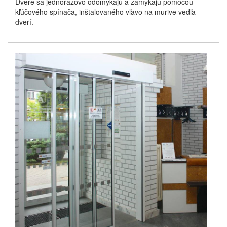
Dvere sa jednorazovo odomykajú a zamykajú pomocou
kľúčového spínača, inštalovaného vľavo na murive vedľa
dverí.