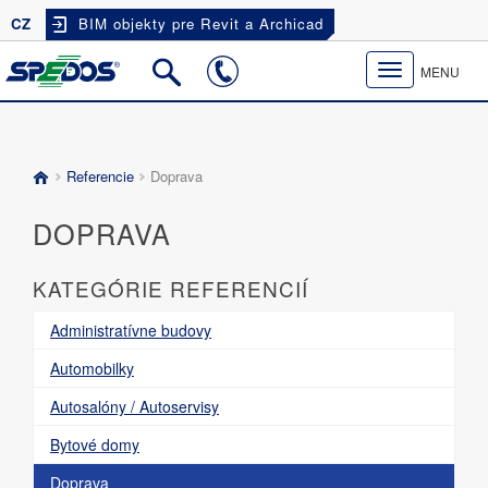
CZ
BIM objekty pre Revit a Archicad
Toggle
MENU
navigation
Referencie
Doprava
DOPRAVA
KATEGÓRIE REFERENCIÍ
Administratívne budovy
Automobilky
Autosalóny / Autoservisy
Bytové domy
Doprava