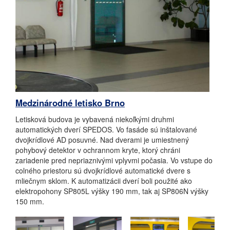
Medzinárodné letisko Brno
Letisková budova je vybavená niekoľkými druhmi
automatických dverí SPEDOS. Vo fasáde sú inštalované
dvojkrídlové AD posuvné. Nad dverami je umiestnený
pohybový detektor v ochrannom kryte, ktorý chráni
zariadenie pred nepriaznivými vplyvmi počasia. Vo vstupe do
colného priestoru sú dvojkrídlové automatické dvere s
mliečnym sklom. K automatizácii dverí boli použité ako
elektropohony SP805L výšky 190 mm, tak aj SP806N výšky
150 mm.