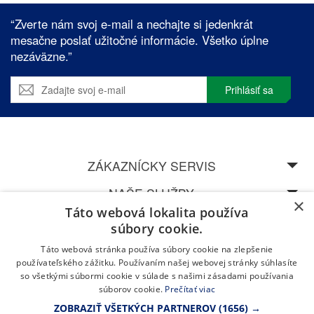
“Zverte nám svoj e-mail a nechajte si jedenkrát
mesačne poslať užitočné informácie. Všetko úplne
nezáväzne.”
Prihlásiť sa
ZÁKAZNÍCKY SERVIS
NAŠE SLUŽBY
×
Táto webová lokalita používa
SPEDOS
súbory cookie.
Táto webová stránka používa súbory cookie na zlepšenie
NAVŠTÍVTE NAŠU CENTRÁLU V ŽILINĚ
používateľského zážitku. Používaním našej webovej stránky súhlasíte
so všetkými súbormi cookie v súlade s našimi zásadami používania
súborov cookie.
Prečítať viac
ZOBRAZIŤ VŠETKÝCH PARTNEROV
(1656) →