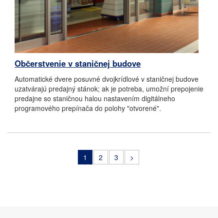
Občerstvenie v staničnej budove
Automatické dvere posuvné dvojkrídlové v staničnej budove
uzatvárajú predajný stánok; ak je potreba, umožní prepojenie
predajne so staničnou halou nastavením digitálneho
programového prepínača do polohy "otvorené".
1
2
3
>