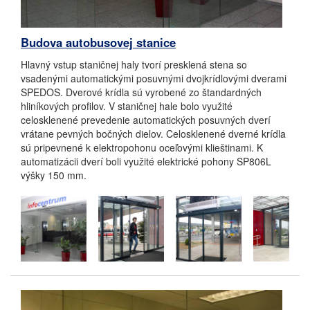
Budova autobusovej stanice
Hlavný vstup staničnej haly tvorí presklená stena so
vsadenými automatickými posuvnými dvojkrídlovými dverami
SPEDOS. Dverové krídla sú vyrobené zo štandardných
hliníkových profilov. V staničnej hale bolo využité
celosklenené prevedenie automatických posuvných dverí
vrátane pevných bočných dielov. Celosklenené dverné krídla
sú pripevnené k elektropohonu oceľovými klieštinami. K
automatizácii dverí boli využité elektrické pohony SP806L
výšky 150 mm.