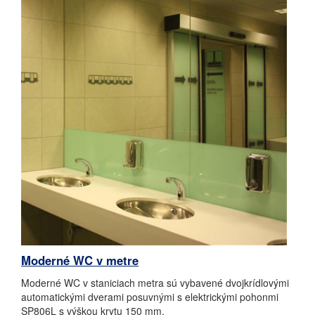
Moderné WC v metre
Moderné WC v staniciach metra sú vybavené dvojkrídlovými
automatickými dverami posuvnými s elektrickými pohonmi
SP806L s výškou krytu 150 mm.