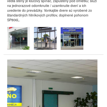
vedľa steny je kľúčový spínač, zapustený pod omietku; slúži
na jednorazové odomknutie / uzamknutie dverí a ich
uvedenie do prevádzky. Vonkajšie dvere sú vyrobené zo
štandardných hliníkových profilov, doplnené pohonom
SP806L.