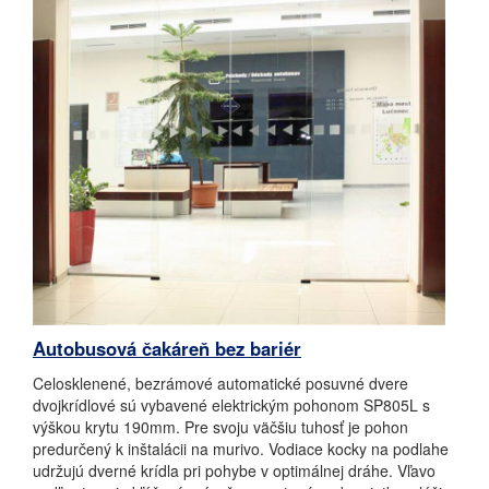
Autobusová čakáreň bez bariér
Celosklenené, bezrámové automatické posuvné dvere
dvojkrídlové sú vybavené elektrickým pohonom SP805L s
výškou krytu 190mm. Pre svoju väčšiu tuhosť je pohon
predurčený k inštalácii na murivo. Vodiace kocky na podlahe
udržujú dverné krídla pri pohybe v optimálnej dráhe. Vľavo