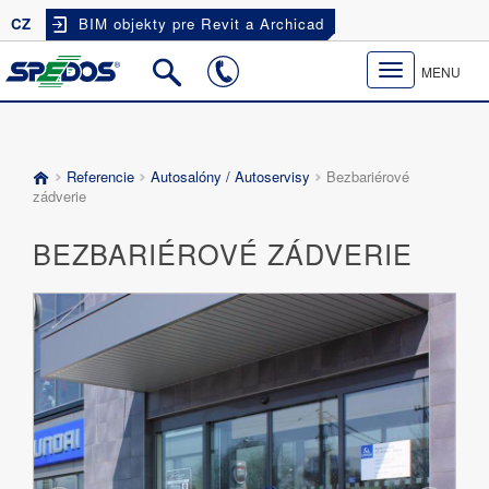
CZ
BIM objekty pre Revit a Archicad
Toggle
MENU
navigation
Referencie
Autosalóny / Autoservisy
Bezbariérové
zádverie
BEZBARIÉROVÉ ZÁDVERIE