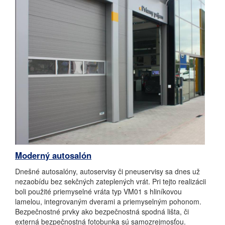
Moderný autosalón
Dnešné autosalóny, autoservisy či pneuservisy sa dnes už
nezaobídu bez sekčných zateplených vrát. Pri tejto realizácii
boli použité priemyselné vráta typ VM01 s hliníkovou
lamelou, integrovaným dverami a priemyselným pohonom.
Bezpečnostné prvky ako bezpečnostná spodná lišta, či
externá bezpečnostná fotobunka sú samozrejmosťou.