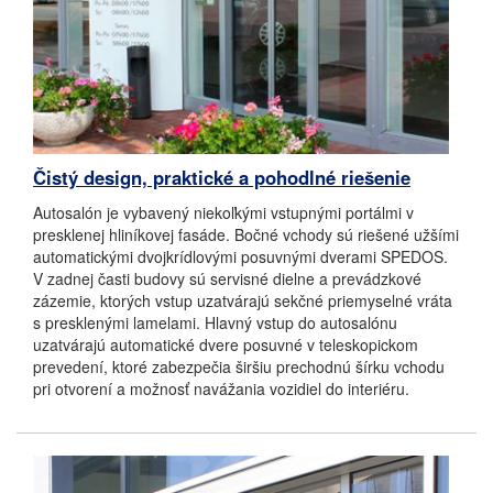
Čistý design, praktické a pohodlné riešenie
Autosalón je vybavený niekoľkými vstupnými portálmi v
presklenej hliníkovej fasáde. Bočné vchody sú riešené užšími
automatickými dvojkrídlovými posuvnými dverami SPEDOS.
V zadnej časti budovy sú servisné dielne a prevádzkové
zázemie, ktorých vstup uzatvárajú sekčné priemyselné vráta
s presklenými lamelami. Hlavný vstup do autosalónu
uzatvárajú automatické dvere posuvné v teleskopickom
prevedení, ktoré zabezpečia širšiu prechodnú šírku vchodu
pri otvorení a možnosť navážania vozidiel do interiéru.