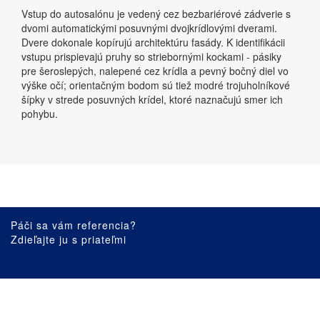
Vstup do autosalónu je vedený cez bezbariérové zádverie s
dvomi automatickými posuvnými dvojkrídlovými dverami.
Dvere dokonale kopírujú architektúru fasády. K identifikácii
vstupu prispievajú pruhy so striebornými kockami - pásiky
pre šeroslepých, nalepené cez krídla a pevný bočný diel vo
výške očí; orientačným bodom sú tiež modré trojuholníkové
šípky v strede posuvných krídel, ktoré naznačujú smer ich
pohybu.
Páči sa vám referencia?
Zdieľajte ju s priateľmi