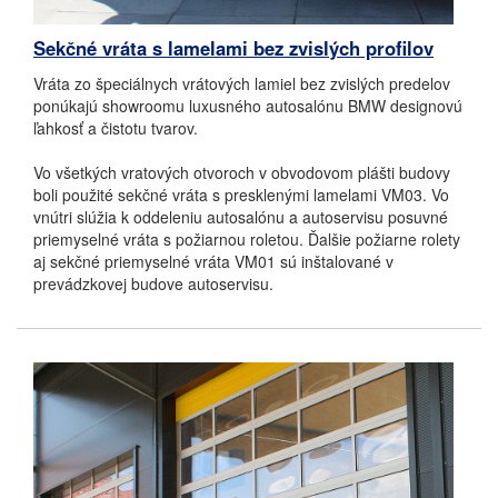
Sekčné vráta s lamelami bez zvislých profilov
Vráta zo špeciálnych vrátových lamiel bez zvislých predelov
ponúkajú showroomu luxusného autosalónu BMW designovú
ľahkosť a čistotu tvarov.
Vo všetkých vratových otvoroch v obvodovom plášti budovy
boli použité sekčné vráta s presklenými lamelami VM03. Vo
vnútri slúžia k oddeleniu autosalónu a autoservisu posuvné
priemyselné vráta s požiarnou roletou. Ďalšie požiarne rolety
aj sekčné priemyselné vráta VM01 sú inštalované v
prevádzkovej budove autoservisu.