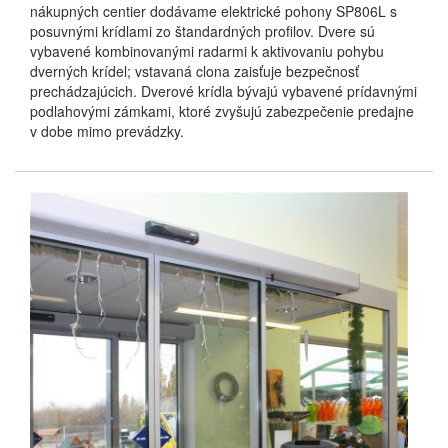
nákupných centier dodávame elektrické pohony SP806L s
posuvnými krídlami zo štandardných profilov. Dvere sú
vybavené kombinovanými radarmi k aktivovaniu pohybu
dverných krídel; vstavaná clona zaisťuje bezpečnosť
prechádzajúcich. Dverové krídla bývajú vybavené prídavnými
podlahovými zámkami, ktoré zvyšujú zabezpečenie predajne
v dobe mimo prevádzky.