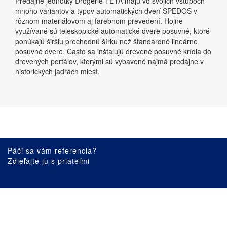
Predajné jednotky Drogérie TETA majú vo svojich vstupoch
mnoho variantov a typov automatických dverí SPEDOS v
rôznom materiálovom aj farebnom prevedení. Hojne
využívané sú teleskopické automatické dvere posuvné, ktoré
ponúkajú širšiu prechodnú šírku než štandardné lineárne
posuvné dvere. Často sa inštalujú drevené posuvné krídla do
drevených portálov, ktorými sú vybavené najmä predajne v
historických jadrách miest.
Páči sa vám referencia?
Zdieľajte ju s priateľmi