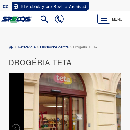
CZ
BIM objekty pre Revit a Archicad
Toggle
MENU
navigation
Referencie
Obchodné centrá
Drogéria TETA
DROGÉRIA TETA