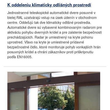
K oddeleniu klimaticky odlišných prostredí
Jednostranné teleskopické automatické dvere posuvné v
bielej RAL uzatvárajú vstup na úsek údenín v obchodnom
centre. Oddeľujú tak dve klimaticky odlišné prostredia.
Automatické dvere sú vybavené kombinovaným radarom pre
aktiváciu pohybu dverných krídel a pre zaistenie bezpečnosti
prechádzajúcich. Radar je umiestnený na kryte pohonu
uprostred. Vľavo na kryte je umiestnené prídavné
bezpečnostné čidlo, ktoré monitoruje pohyb vonkajších hrán
posuvných krídel a chráni zákazníkov proti priškripnutiu
podľa EN16005.