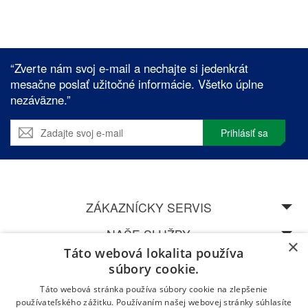
“Zverte nám svoj e-mail a nechajte si jedenkrát
mesačne poslať užitočné informácie. Všetko úplne
nezáväzne.”
Prihlásiť sa
ZÁKAZNÍCKY SERVIS
NAŠE SLUŽBY
×
Táto webová lokalita používa
SPEDOS
súbory cookie.
Táto webová stránka používa súbory cookie na zlepšenie
NAVŠTÍVTE NAŠU CENTRÁLU V ŽILINĚ
používateľského zážitku. Používaním našej webovej stránky súhlasíte