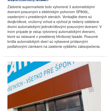
Zádverie supermarkete bolo vytvorené 3 automatickými
dverami posuvnými s elektrickým pohonom SP806L,
osadenými v presklených stenách. Vonkajšie dvere sú
dvojkrídlové, vnútorný vchod a východ je riešený oddelene
dvomi automatickými jednokrídlovými posuvnými dverami. V
inom prípade je vstup vytvorený automatickými dverami,
ktoré sú vstavané v presklenej hliníkovej fasáde. Posuvné
krídla automatických dverí sú vybavené prídavnými
podlahovými zámkami na zaistenie vyššieho zabezpečenia.