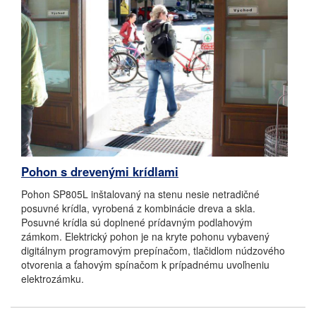
Pohon s drevenými krídlami
Pohon SP805L inštalovaný na stenu nesie netradičné
posuvné krídla, vyrobená z kombinácie dreva a skla.
Posuvné krídla sú doplnené prídavným podlahovým
zámkom. Elektrický pohon je na kryte pohonu vybavený
digitálnym programovým prepínačom, tlačidlom núdzového
otvorenia a ťahovým spínačom k prípadnému uvoľneniu
elektrozámku.