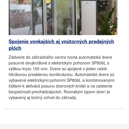
Spojenie vonkajších aj vnútorných predajných
plôch
Zádverie do záhradného centra tvoria automatické dvere
posuvné dvojkrídlové s elektrickým pohonom SP806L s
výškou krytu 150 mm. Dvere sú spojené v jeden celok
hliníkovou presklenou konštrukciou. Automatické dvere sú
vybavené elektrickými pohonmi SP806L a kombinovanými
čidlami k aktivácii posunu dverových krídel a na zaistenie
bezpečnosti prechádzajúcich. Rovnakým typom dverí je
vybavený aj bočný vchod do záhrady.