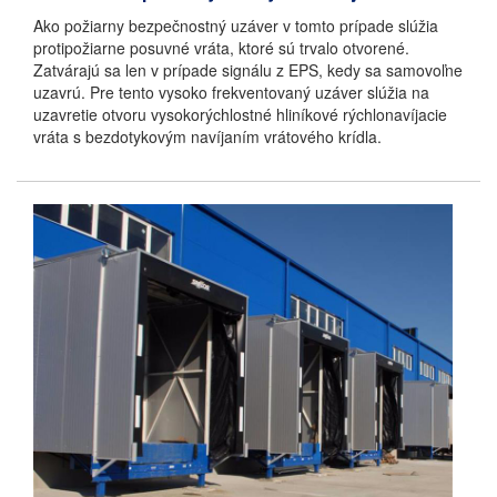
Ako požiarny bezpečnostný uzáver v tomto prípade slúžia
protipožiarne posuvné vráta, ktoré sú trvalo otvorené.
Zatvárajú sa len v prípade signálu z EPS, kedy sa samovoľne
uzavrú. Pre tento vysoko frekventovaný uzáver slúžia na
uzavretie otvoru vysokorýchlostné hliníkové rýchlonavíjacie
vráta s bezdotykovým navíjaním vrátového krídla.