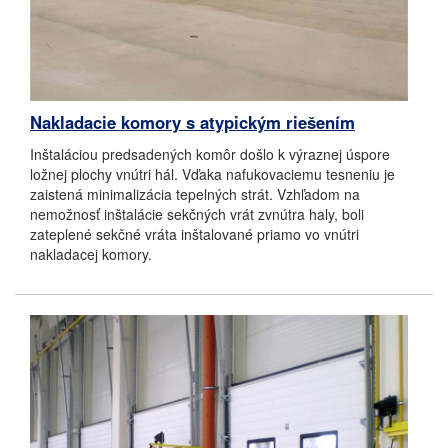
Nakladacie komory s atypickým riešením
Inštaláciou predsadených komôr došlo k výraznej úspore
ložnej plochy vnútri hál. Vďaka nafukovaciemu tesneniu je
zaistená minimalizácia tepelných strát. Vzhľadom na
nemožnosť inštalácie sekčných vrát zvnútra haly, boli
zateplené sekčné vráta inštalované priamo vo vnútri
nakladacej komory.