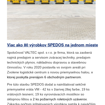
Viac ako 80 výrobkov SPEDOS na jednom mieste
Spoločnosť
VALTEC
spol
.
s r.o.
je firma
,
ktorá sa zaoberá
najmä
predajom
a servisom
zváracej techniky
, predajom
technických plynov
, nákladnou
dopravou
a
stavebnou
činnosťou
.
V roku
2020
postavila
vo
svojom
areáli
pri
Zvolene logistické centrum s
novou priemyselnou halou
,
v
ktorej poskytla prenájom 6 obchodným partnerom.
Pre
túto stavbu
SPEDOS
dodal
a nainštaloval
sekčné
priemyselné vráta
VM
-
42
ks v žiarivej žltej farbe
,
19
ks
vrátových
tesnení
,
19
ks
vyrovnávacích
mostíkov
so
sklopnou
lištou
a
2 ks požiarnych
roletových
uzáver
ov.
Zákazka
počtom
inštalovaných
výrobkov
patrila
k najväčším