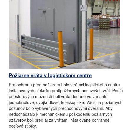
Požiarne vráta v logistickom centre
Pre ochranu pred požiarom bolo v rámci logistického centra
inštalovaných niekoľko protipožiarnych posuvných vrát. Podľa
priestorových možností boli vráta dodané vo variante
jednokrídlové, dvojkrídlové, teleskopické. Väčšina požiarnych
posunov bolo vybavených prechodnovými dverami. Aby
nedochádzalo k mechanickému poškodeniu požiarnych
uzáverov boli pred aj za vrátami inštalované ochranné
oceľové stĺpiky.