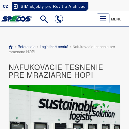
CZ
BIM objekty pre Revit a Archicad
Toggle
MENU
navigation
Referencie
Logistické centrá
Nafukovacie tesnenie pre
mraziarne HOPI
NAFUKOVACIE TESNENIE
PRE MRAZIARNE HOPI