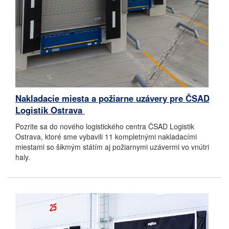
Nakladacie miesta a požiarne uzávery pre ČSAD
Logistik Ostrava ​
Pozrite sa do nového logistického centra ČSAD Logistik
Ostrava, ktoré sme vybavili 11 kompletnými nakladacími
miestami so šikmým státím aj požiarnymi uzávermi vo vnútri
haly.