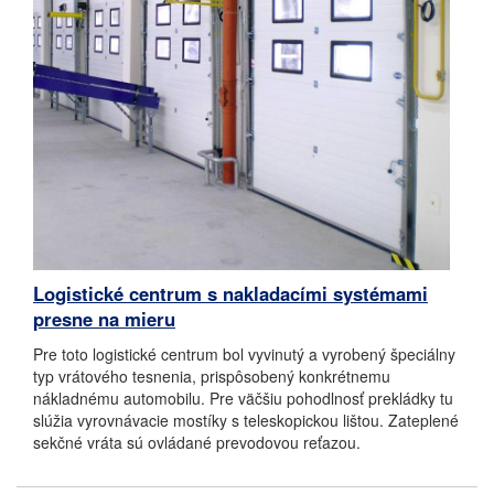
Logistické centrum s nakladacími systémami
presne na mieru
Pre toto logistické centrum bol vyvinutý a vyrobený špeciálny
typ vrátového tesnenia, prispôsobený konkrétnemu
nákladnému automobilu. Pre väčšiu pohodlnosť prekládky tu
slúžia vyrovnávacie mostíky s teleskopickou lištou. Zateplené
sekčné vráta sú ovládané prevodovou reťazou.