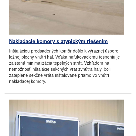
Nakladacie komory s atypickým riešením
Inštaláciou predsadených komôr došlo k výraznej úspore
ložnej plochy vnútri hál. Vďaka nafukovaciemu tesneniu je
zaistená minimalizácia tepelných strát. Vzhľadom na
nemožnosť inštalácie sekčných vrát zvnútra haly, boli
zateplené sekčné vráta inštalované priamo vo vnútri
nakladacej komory.