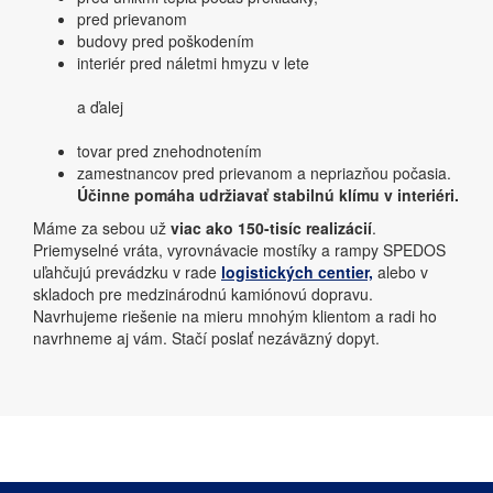
pred prievanom
budovy pred poškodením
interiér pred náletmi hmyzu v lete
a ďalej
tovar pred znehodnotením
zamestnancov pred prievanom a nepriazňou počasia.
Účinne pomáha udržiavať stabilnú klímu v interiéri.
Máme za sebou už
viac ako 150-tisíc realizácií
.
Priemyselné vráta, vyrovnávacie mostíky a rampy SPEDOS
uľahčujú prevádzku v rade
logistických centier,
alebo v
skladoch pre medzinárodnú kamiónovú dopravu.
Navrhujeme riešenie na mieru mnohým klientom a radi ho
navrhneme aj vám. Stačí poslať nezáväzný dopyt.