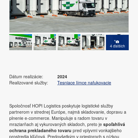
4 ďalších
Dátum realizácie:
2024
Realizované služby:
Tesniace límce nafukovacie
Spoločnosť HOPI Logistics poskytuje logistické služby
partnerom v strednej Európe, najmä skladovanie, dopravu a
plnenie e-commerce. Manipuluje s radom tovaru v
mraziarňach aj vykurovaných skladoch, preto je
spoľahlivá
ochrana prekladaného tovaru
pred vplyvmi vonkajšieho
prostredia kľúčová. Predovšetkým v priestoroch s nízkou