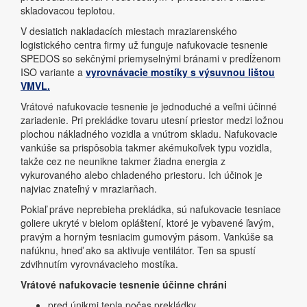
skladovacou teplotou.
V desiatich nakladacích miestach mraziarenského
logistického centra firmy už funguje nafukovacie tesnenie
SPEDOS so sekčnými priemyselnými bránami v predĺženom
ISO variante a
vyrovnávacie mostíky s výsuvnou lištou
VMVL.
Vrátové nafukovacie tesnenie je jednoduché a veľmi účinné
zariadenie. Pri prekládke tovaru utesní priestor medzi ložnou
plochou nákladného vozidla a vnútrom skladu. Nafukovacie
vankúše sa prispôsobia takmer akémukoľvek typu vozidla,
takže cez ne neunikne takmer žiadna energia z
vykurovaného alebo chladeného priestoru. Ich účinok je
najviac znateľný v mraziarňach.
Pokiaľ práve neprebieha prekládka, sú nafukovacie tesniace
goliere ukryté v bielom opláštení, ktoré je vybavené ľavým,
pravým a horným tesniacim gumovým pásom. Vankúše sa
nafúknu, hneď ako sa aktivuje ventilátor. Ten sa spustí
zdvihnutím vyrovnávacieho mostíka.
Vrátové nafukovacie tesnenie účinne chráni
pred únikmi tepla počas prekládky,