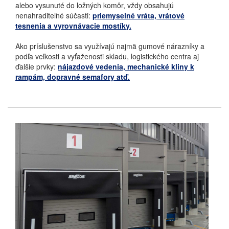
alebo vysunuté do ložných komôr, vždy obsahujú
nenahraditeľné súčasti:
priemyselné vráta, vrátové
tesnenia a vyrovnávacie mostíky.
Ako príslušenstvo sa využívajú najmä gumové nárazníky a
podľa veľkosti a vyťaženosti skladu, logistického centra aj
ďalšie prvky:
nájazdové vedenia, mechanické kliny k
rampám, dopravné semafory atď.