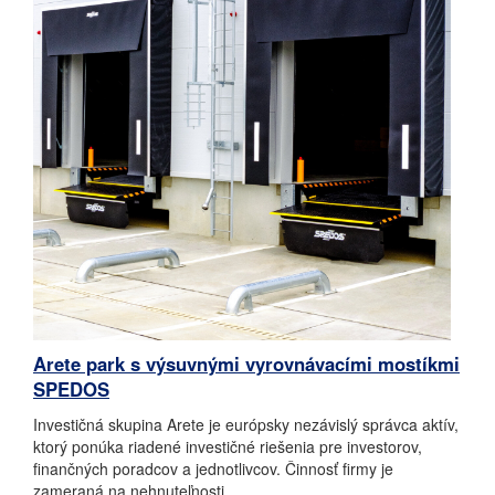
Arete park s výsuvnými vyrovnávacími mostíkmi
SPEDOS
Investičná skupina Arete je európsky nezávislý správca aktív,
ktorý ponúka riadené investičné riešenia pre investorov,
finančných poradcov a jednotlivcov.
Činnosť firmy je
zameraná na nehnuteľnosti.