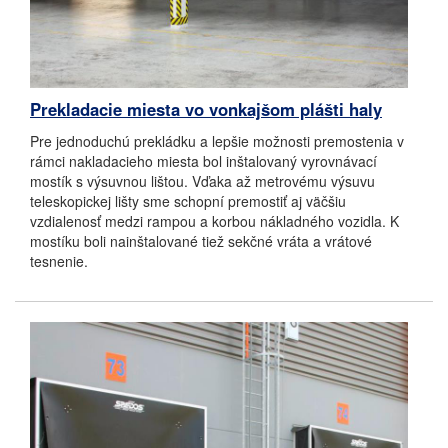
Prekladacie miesta vo vonkajšom plášti haly
Pre jednoduchú prekládku a lepšie možnosti premostenia v
rámci nakladacieho miesta bol inštalovaný vyrovnávací
mostík s výsuvnou lištou. Vďaka až metrovému výsuvu
teleskopickej lišty sme schopní premostiť aj väčšiu
vzdialenosť medzi rampou a korbou nákladného vozidla. K
mostíku boli nainštalované tiež sekčné vráta a vrátové
tesnenie.