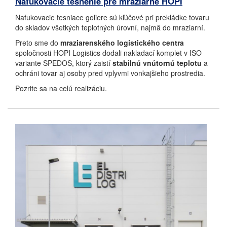
Nafukovacie tesnenie pre mraziarne HOPI
Nafukovacie tesniace goliere sú kľúčové pri prekládke tovaru
do skladov všetkých teplotných úrovní, najmä do mraziarní.
Preto sme do
mraziarenského logistického centra
spoločnosti HOPI Logistics dodali nakladací komplet v ISO
variante SPEDOS, ktorý zaistí
stabilnú vnútornú teplotu
a
ochráni tovar aj osoby pred vplyvmi vonkajšieho prostredia.
Pozrite sa na celú realizáciu.