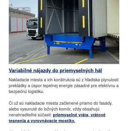
Variabilné nájazdy do priemyselných hál
Nakladacie miesta a ich konštrukcia sú z hľadiska plynulosti
prekládky a úspor tepelnej energie zásadné pre efektívnu a
bezpečnú logistiku.
Či už sú nakladacie miesta začlenené priamo do fasády,
alebo vysunuté do ložných komôr, vždy obsahujú
nenahraditeľné súčasti:
priemyselné vráta, vrátové
tesnenia a vyrovnávacie mostíky.