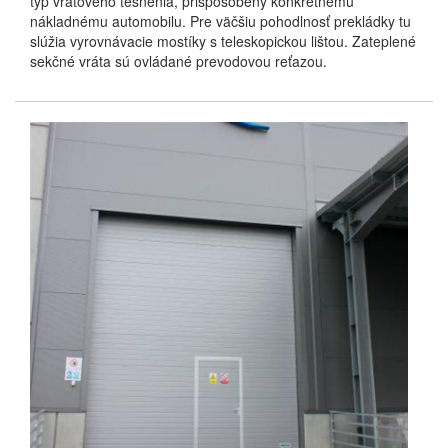
typ vrátového tesnenia, prispôsobený konkrétnemu
nákladnému automobilu. Pre väčšiu pohodlnosť prekládky tu
slúžia vyrovnávacie mostíky s teleskopickou lištou. Zateplené
sekčné vráta sú ovládané prevodovou reťazou.