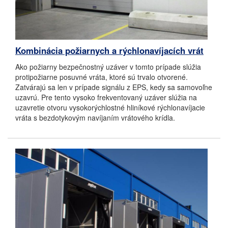
Kombinácia požiarnych a rýchlonavíjacích vrát
Ako požiarny bezpečnostný uzáver v tomto prípade slúžia
protipožiarne posuvné vráta, ktoré sú trvalo otvorené.
Zatvárajú sa len v prípade signálu z EPS, kedy sa samovoľne
uzavrú. Pre tento vysoko frekventovaný uzáver slúžia na
uzavretie otvoru vysokorýchlostné hliníkové rýchlonavíjacie
vráta s bezdotykovým navíjaním vrátového krídla.