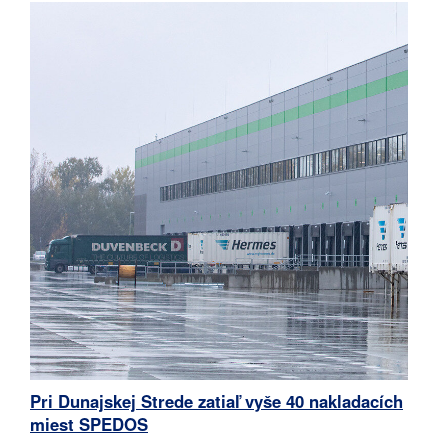
Pri Dunajskej Strede zatiaľ vyše 40 nakladacích
miest SPEDOS