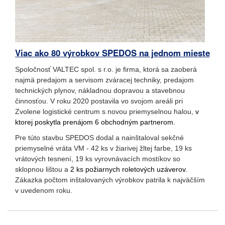
Viac ako 80 výrobkov SPEDOS na jednom mieste
Spoločnosť
VALTEC
spol
.
s r.o.
je firma
,
ktorá sa zaoberá
najmä
predajom
a servisom
zváracej techniky
, predajom
technických plynov
, nákladnou
dopravou
a
stavebnou
činnosťou
.
V roku
2020
postavila
vo
svojom
areáli
pri
Zvolene logistické centrum s
novou priemyselnou halou
,
v
ktorej poskytla prenájom 6 obchodným partnerom.
Pre
túto stavbu
SPEDOS
dodal
a nainštaloval
sekčné
priemyselné vráta
VM
-
42
ks v žiarivej žltej farbe
,
19
ks
vrátových
tesnení
,
19
ks
vyrovnávacích
mostíkov
so
sklopnou
lištou
a
2 ks požiarnych
roletových
uzáver
ov.
Zákazka
počtom
inštalovaných
výrobkov
patrila
k najväčším
v
uvedenom roku
.