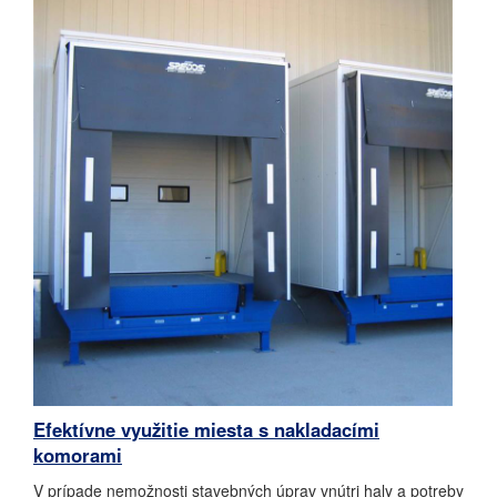
Efektívne využitie miesta s nakladacími
komorami
V prípade nemožnosti stavebných úprav vnútri haly a potreby