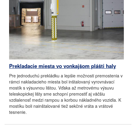
Prekladacie miesta vo vonkajšom plášti haly
Pre jednoduchú prekládku a lepšie možnosti premostenia v
rámci nakladacieho miesta bol inštalovaný vyrovnávací
mostík s výsuvnou lištou. Vďaka až metrovému výsuvu
teleskopickej lišty sme schopní premostiť aj väčšiu
vzdialenosť medzi rampou a korbou nákladného vozidla. K
mostíku boli nainštalované tiež sekčné vráta a vrátové
tesnenie.