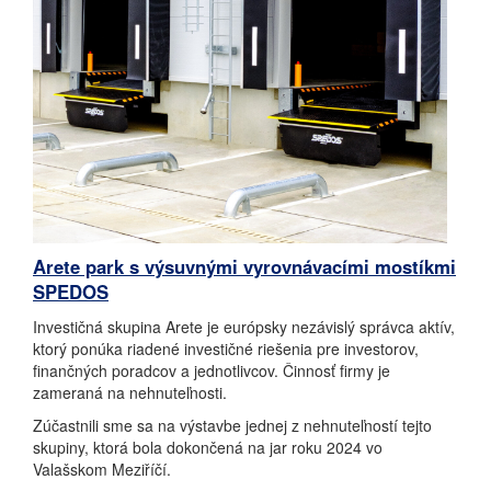
Arete park s výsuvnými vyrovnávacími mostíkmi
SPEDOS
Investičná skupina Arete je európsky nezávislý správca aktív,
ktorý ponúka riadené investičné riešenia pre investorov,
finančných poradcov a jednotlivcov.
Činnosť firmy je
zameraná na nehnuteľnosti.
Zúčastnili sme sa na výstavbe jednej z nehnuteľností tejto
skupiny, ktorá bola dokončená na jar roku 2024 vo
Valašskom Meziříčí.