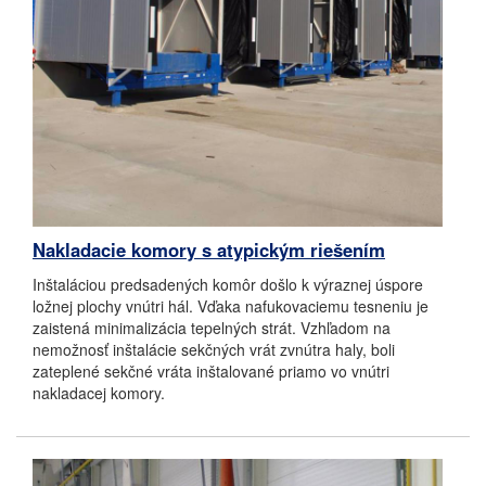
Nakladacie komory s atypickým riešením
Inštaláciou predsadených komôr došlo k výraznej úspore
ložnej plochy vnútri hál. Vďaka nafukovaciemu tesneniu je
zaistená minimalizácia tepelných strát. Vzhľadom na
nemožnosť inštalácie sekčných vrát zvnútra haly, boli
zateplené sekčné vráta inštalované priamo vo vnútri
nakladacej komory.