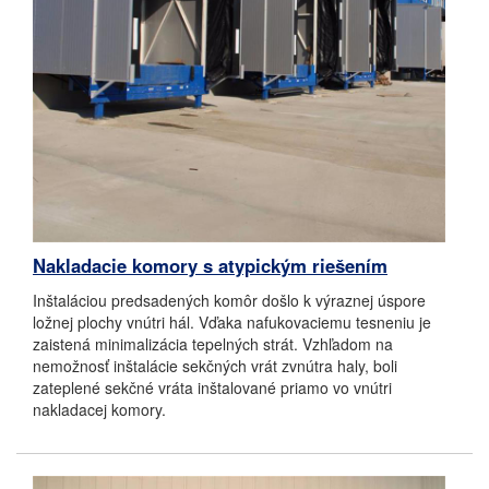
Nakladacie komory s atypickým riešením
Inštaláciou predsadených komôr došlo k výraznej úspore
ložnej plochy vnútri hál. Vďaka nafukovaciemu tesneniu je
zaistená minimalizácia tepelných strát. Vzhľadom na
nemožnosť inštalácie sekčných vrát zvnútra haly, boli
zateplené sekčné vráta inštalované priamo vo vnútri
nakladacej komory.