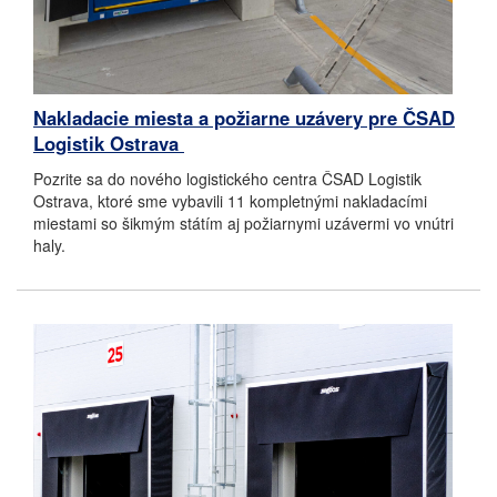
Nakladacie miesta a požiarne uzávery pre ČSAD
Logistik Ostrava ​
Pozrite sa do nového logistického centra ČSAD Logistik
Ostrava, ktoré sme vybavili 11 kompletnými nakladacími
miestami so šikmým státím aj požiarnymi uzávermi vo vnútri
haly.