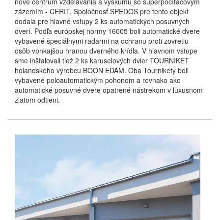
nové centrum vzdelávania a výskumu so superpočítačovým
zázemím - CERIT. Spoločnosť SPEDOS pre tento objekt
dodala pre hlavné vstupy 2 ks automatických posuvných
dverí. Podľa európskej normy 16005 boli automatické dvere
vybavené špeciálnymi radarmi na ochranu proti zovretiu
osôb vonkajšou hranou dverného krídla. V hlavnom vstupe
sme inštalovali tiež 2 ks karuselových dvier TOURNIKET
holandského výrobcu BOON EDAM. Oba Tournikety boli
vybavené poloautomatickým pohonom a rovnako ako
automatické posuvné dvere opatrené nástrekom v luxusnom
zlatom odtieni.