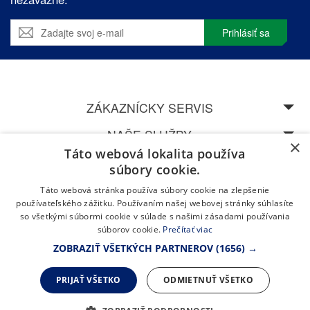
Prihlásiť sa
ZÁKAZNÍCKY SERVIS
NAŠE SLUŽBY
×
Táto webová lokalita používa
SPEDOS
súbory cookie.
Táto webová stránka používa súbory cookie na zlepšenie
NAVŠTÍVTE NAŠU CENTRÁLU V ŽILINĚ
používateľského zážitku. Používaním našej webovej stránky súhlasíte
so všetkými súbormi cookie v súlade s našimi zásadami používania
súborov cookie.
Prečítať viac
ZOBRAZIŤ VŠETKÝCH PARTNEROV
(1656) →
PRIJAŤ VŠETKO
ODMIETNUŤ VŠETKO