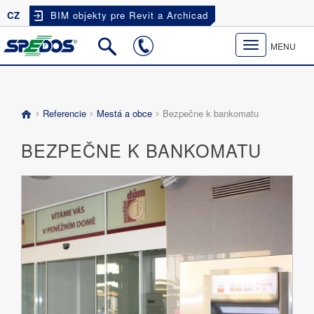
CZ
BIM objekty pre Revit a Archicad
Toggle
MENU
navigation
Referencie
Mestá a obce
Bezpečne k bankomatu
BEZPEČNE K BANKOMATU