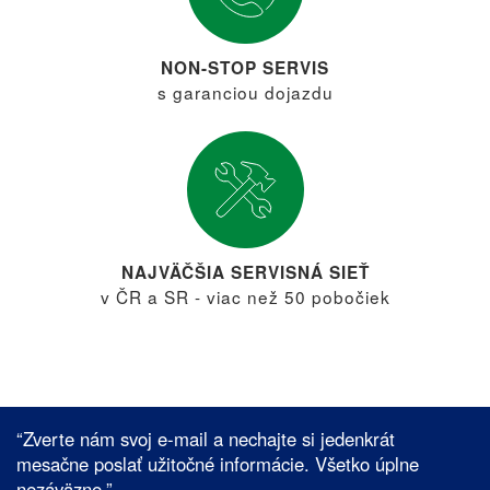
NON-STOP SERVIS
s garanciou dojazdu
NAJVÄČŠIA SERVISNÁ SIEŤ
v ČR a SR - viac než 50 pobočiek
“Zverte nám svoj e-mail a nechajte si jedenkrát
mesačne poslať užitočné informácie. Všetko úplne
nezáväzne.”