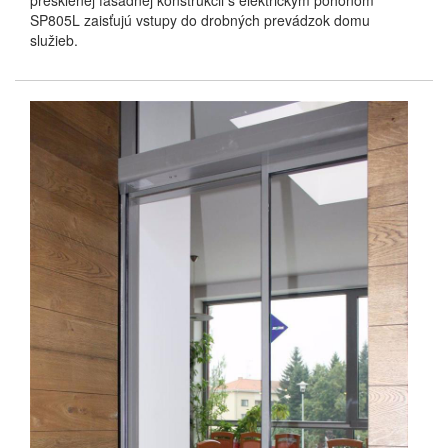
presklenej fasádnej konštrukcii s elektrickým pohonom
SP805L zaisťujú vstupy do drobných prevádzok domu
služieb.