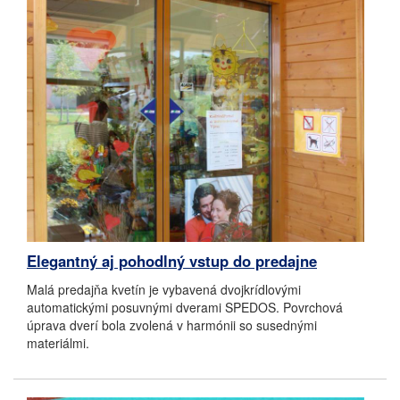
Elegantný aj pohodlný vstup do predajne
Malá predajňa kvetín je vybavená dvojkrídlovými
automatickými posuvnými dverami SPEDOS. Povrchová
úprava dverí bola zvolená v harmónii so susednými
materiálmi.