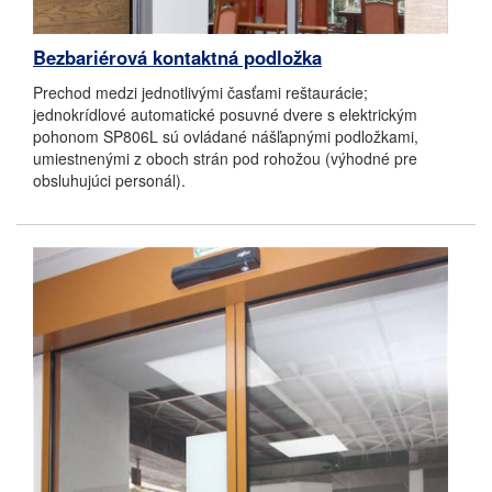
Bezbariérová kontaktná podložka
Prechod medzi jednotlivými časťami reštaurácie;
jednokrídlové automatické posuvné dvere s elektrickým
pohonom SP806L sú ovládané nášľapnými podložkami,
umiestnenými z oboch strán pod rohožou (výhodné pre
obsluhujúci personál).