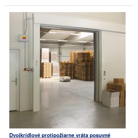
Dvojkrídlové protipožiarne vráta posuvné