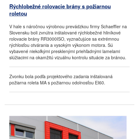
Rýchlobežné rolovacie brány s požiarnou
roletou
V hale s náročnou výrobnou prevádzkou firmy Schaeffler na
Slovensku boli zvnútra inštalované rýchlobežné hliníkové
rolovacie brány RR3000ISO, vyznačujúce sa extrémnou
rýchlosťou otvárania a vysokým výkonom motora.
Sú
vybavené niekoľkými presklenými priehľadnými lamelami
slúžiacimi na okamžitú vizuálnu kontrolu situácie za bránou.
Zvonku bola podľa projektového zadania inštalovaná
požiarna roleta MA s požiarnou odolnosťou EI60.