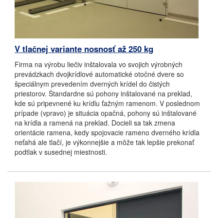
V tlačnej variante nosnosť až 250 kg
Firma na výrobu liečiv inštalovala vo svojich výrobných
prevádzkach dvojkrídlové automatické otočné dvere so
špeciálnym prevedením dverných krídel do čistých
priestorov. Štandardne sú pohony inštalované na preklad,
kde sú pripevnené ku krídlu ťažným ramenom. V poslednom
prípade (vpravo) je situácia opačná, pohony sú inštalované
na krídla a ramená na preklad. Docieli sa tak zmena
orientácie ramena, kedy spojovacie rameno dverného krídla
neťahá ale tlačí, je výkonnejšie a môže tak lepšie prekonať
podtlak v susednej miestnosti.