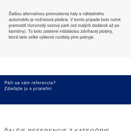
Ďalšou alternatívou premostenia haly a nákladného
automobilu je nožnicová plošina. V tomto prípade bolo nutné
premostiť rôznorodý vozový park (od malých dodávok až po
kamióny). To bolo zaistené inštaláciou zdvíhacej plošiny,
ktorá tieto veľké výškové rozdiely plne pokryje.
Páči sa vám referencia?
Zdieľajte ju s priateľmi
ĎALŠIE REFERENCIE Z KATEGÓRIE