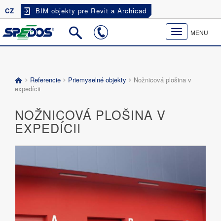
CZ
BIM objekty pre Revit a Archicad
Toggle
MENU
navigation
Referencie
Priemyselné objekty
Nožnicová plošina v
expedícii
NOŽNICOVÁ PLOŠINA V
EXPEDÍCII