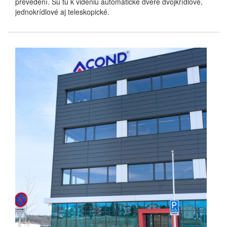
prevedení. Sú tu k videniu automatické dvere dvojkrídlové,
jednokrídlové aj teleskopické.