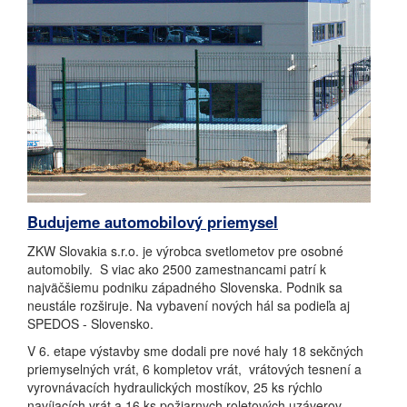
Budujeme automobilový priemysel
ZKW Slovakia s.r.o. je výrobca svetlometov pre osobné
automobily. S viac ako 2500 zamestnancami patrí k
najväčšiemu podniku západného Slovenska. Podnik sa
neustále rozširuje. Na vybavení nových hál sa podieľa aj
SPEDOS - Slovensko.
V 6. etape výstavby sme dodali pre nové haly 18 sekčných
priemyselných vrát, 6 kompletov vrát, vrátových tesnení a
vyrovnávacích hydraulických mostíkov, 25 ks rýchlo
navíjacích vrát a 16 ks požiarnych roletových uzáverov.