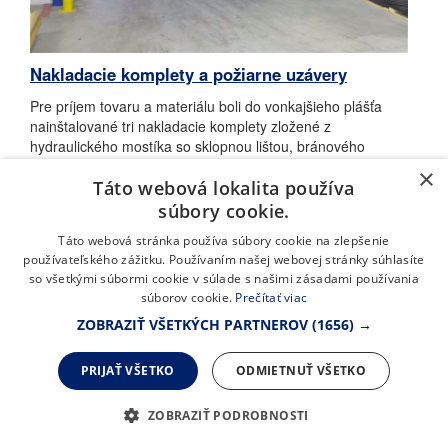
Nakladacie komplety a požiarne uzávery
Pre príjem tovaru a materiálu boli do vonkajšieho plášťa
nainštalované tri nakladacie komplety zložené z
hydraulického mostíka so sklopnou lištou, bránového
tesnenia VTKS01 a sekčných vrát VM01. Pre minimalizáciu
×
škôd spôsobených zlým nájazdom kamiónu boli inštalované
Táto webová lokalita používa
nájazdové vedenia v pozinkovanej variante. Požiarny úsek je
súbory cookie.
oddelený protipožiarnymi vrátami posuvnými v nástreku
Táto webová stránka používa súbory cookie na zlepšenie
modrého odtieňa.
používateľského zážitku. Používaním našej webovej stránky súhlasíte
so všetkými súbormi cookie v súlade s našimi zásadami používania
súborov cookie.
Prečítať viac
ZOBRAZIŤ VŠETKÝCH PARTNEROV
(1656) →
PRIJAŤ VŠETKO
ODMIETNUŤ VŠETKO
ZOBRAZIŤ PODROBNOSTI