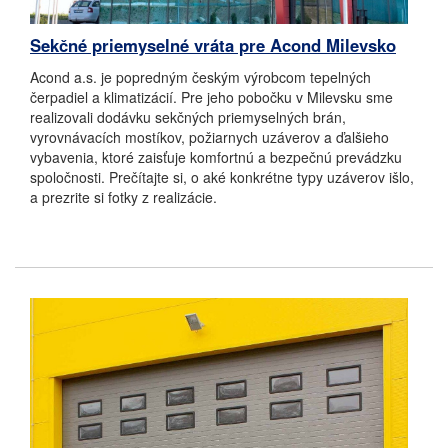
Sekčné priemyselné vráta pre Acond Milevsko
Acond a.s. je popredným českým výrobcom tepelných
čerpadiel a klimatizácií. Pre jeho pobočku v Milevsku sme
realizovali dodávku sekčných priemyselných brán,
vyrovnávacích mostíkov, požiarnych uzáverov a ďalšieho
vybavenia, ktoré zaisťuje komfortnú a bezpečnú prevádzku
spoločnosti. Prečítajte si, o aké konkrétne typy uzáverov išlo,
a prezrite si fotky z realizácie.