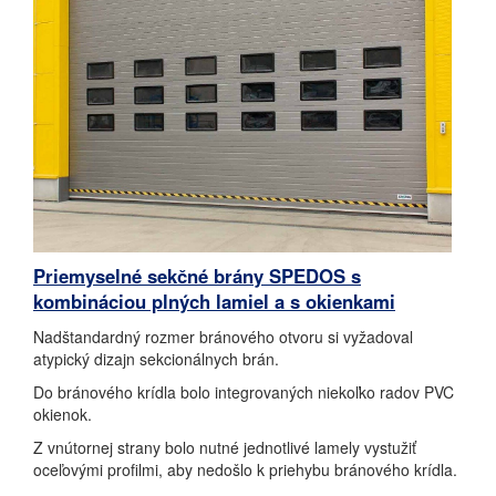
Priemyselné sekčné brány SPEDOS s
kombináciou plných lamiel a s okienkami
Nadštandardný rozmer bránového otvoru si vyžadoval
atypický dizajn sekcionálnych brán.
Do bránového krídla bolo integrovaných niekoľko radov PVC
okienok.
Z vnútornej strany bolo nutné jednotlivé lamely vystužiť
oceľovými profilmi, aby nedošlo k priehybu bránového krídla.