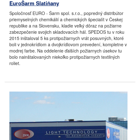
EuroŠarm Slatiňany
Spoločnosť EURO - Šarm spol. s.r.o., popredný distribútor
priemyselných chemikálií a chemických špecialít v Českej
republike a na Slovensku, kladie veľký dôraz na požiarne
zabezpečenie svojich skladovacích hál. SPEDOS tu v roku
2015 inštaloval 5 ks protipožiarnych vrát posuvných, ktoré
boli v jednokrídlom a dvojkrídlovom prevedení, kompletne v
modrej farbe. Na oddelenie ďalších požiarnych úsekov tu
bolo nainštalovaných niekoľko protipožiarnych textilných
roliet.