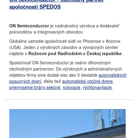
spoločnosti SPEDOS
ON Semiconductor
je nadnárodný výrobca a dodávateľ
polovodičov a integrovaných obvodov.
Globálne ústredie spoločnosti sídli vo Phoenixe v Arizone
(USA). Jeden z výrobných závodov a vývojových centier
nájdete v
Rožnove pod Radhoštěm v Českej republike
.
Spoločnosť ON Semiconductor je naším dlhoročným
obchodným partnerom. Do výrobných a administratívnych
objektov firmy sme dodali viac ako 5 desiatok
automatických
posuvných dverí
, ďalej tiež
automatické otočné dvere
,
priemyselné brány sekčné
,
rolovacie
,
rýchlonavíjacie
.