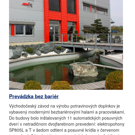
Prevádzka bez bariér
Východočeský závod na výrobu potravinových doplnkov je
vybavený modernými bezbariérovými halami a pracoviskami.
Do budovy bolo inštalovaných 11 automatických posuvných
dverí v netradičnom dvojfarebnom prevedení: elektropohony
SP805L a T v šedom odtieni a posuvné krídla v červenom