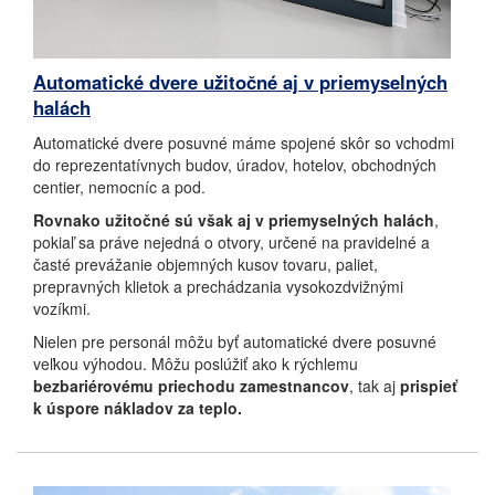
Automatické dvere užitočné aj v priemyselných
halách
Automatické dvere posuvné máme spojené skôr so vchodmi
do reprezentatívnych budov, úradov, hotelov, obchodných
centier, nemocníc a pod.
Rovnako užitočné sú však aj v priemyselných halách
,
pokiaľ sa práve nejedná o otvory, určené na pravidelné a
časté prevážanie objemných kusov tovaru, paliet,
prepravných klietok a prechádzania vysokozdvižnými
vozíkmi.
Nielen pre personál môžu byť automatické dvere posuvné
veľkou výhodou. Môžu poslúžiť ako k rýchlemu
bezbariérovému priechodu zamestnancov
, tak aj
prispieť
k úspore nákladov za teplo.