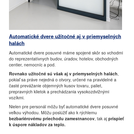
Automatické dvere užitočné aj v priemyselných
halách
Automatické dvere posuvné máme spojené skôr so vchodmi
do reprezentatívnych budov, úradov, hotelov, obchodných
centier, nemocníc a pod.
Rovnako užitočné sú však aj v priemyselných halách
,
pokiaľ sa práve nejedná o otvory, určené na pravidelné a
časté prevážanie objemných kusov tovaru, paliet,
prepravných klietok a prechádzania vysokozdvižnými
vozíkmi.
Nielen pre personál môžu byť automatické dvere posuvné
veľkou výhodou. Môžu poslúžiť ako k rýchlemu
bezbariérovému priechodu zamestnancov
, tak aj
prispieť
k úspore nákladov za teplo.