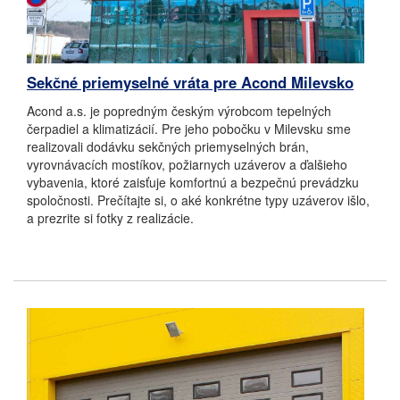
Sekčné priemyselné vráta pre Acond Milevsko
Acond a.s. je popredným českým výrobcom tepelných
čerpadiel a klimatizácií. Pre jeho pobočku v Milevsku sme
realizovali dodávku sekčných priemyselných brán,
vyrovnávacích mostíkov, požiarnych uzáverov a ďalšieho
vybavenia, ktoré zaisťuje komfortnú a bezpečnú prevádzku
spoločnosti. Prečítajte si, o aké konkrétne typy uzáverov išlo,
a prezrite si fotky z realizácie.