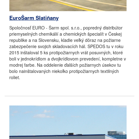
EuroŠarm Slatiňany
Spoločnosť EURO - Šarm spol. s.r.o., popredný distribútor
priemyselných chemikálií a chemických špecialít v Českej
republike a na Slovensku, kladie veľký dôraz na požiarne
zabezpečenie svojich skladovacích hál. SPEDOS tu v roku
2015 inštaloval 5 ks protipožiarnych vrát posuvných, ktoré
boli v jednokrídlom a dvojkrídlovom prevedení, kompletne v
modrej farbe. Na oddelenie ďalších požiarnych úsekov tu
bolo nainštalovaných niekoľko protipožiarnych textilných
roliet.