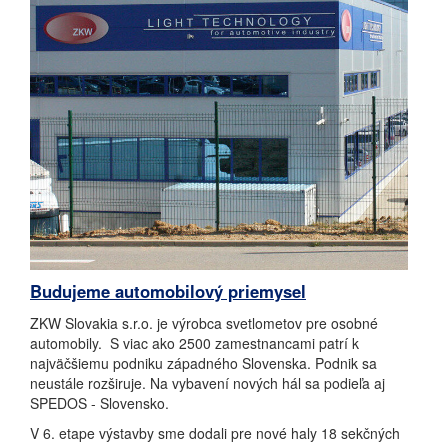
Budujeme automobilový priemysel
ZKW Slovakia s.r.o. je výrobca svetlometov pre osobné
automobily. S viac ako 2500 zamestnancami patrí k
najväčšiemu podniku západného Slovenska. Podnik sa
neustále rozširuje. Na vybavení nových hál sa podieľa aj
SPEDOS - Slovensko.
V 6. etape výstavby sme dodali pre nové haly 18 sekčných