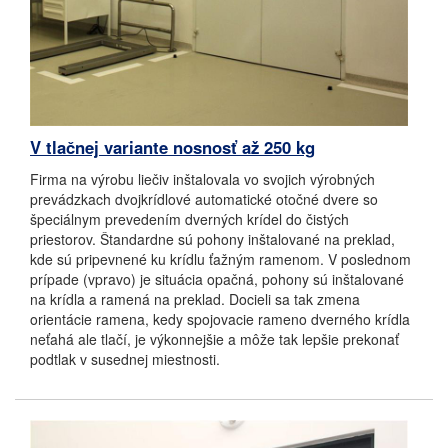
V tlačnej variante nosnosť až 250 kg
Firma na výrobu liečiv inštalovala vo svojich výrobných
prevádzkach dvojkrídlové automatické otočné dvere so
špeciálnym prevedením dverných krídel do čistých
priestorov. Štandardne sú pohony inštalované na preklad,
kde sú pripevnené ku krídlu ťažným ramenom. V poslednom
prípade (vpravo) je situácia opačná, pohony sú inštalované
na krídla a ramená na preklad. Docieli sa tak zmena
orientácie ramena, kedy spojovacie rameno dverného krídla
neťahá ale tlačí, je výkonnejšie a môže tak lepšie prekonať
podtlak v susednej miestnosti.