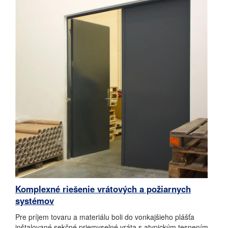
Komplexné riešenie vrátových a požiarnych
systémov
Pre príjem tovaru a materiálu boli do vonkajšieho plášťa
inštalované sekčné priemyselné vráta s atypickým tesnením