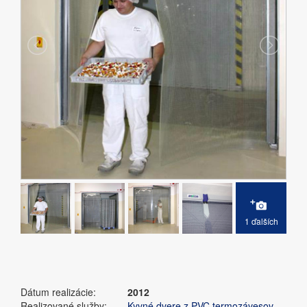
1 ďalších
Dátum realizácie:
2012
Realizované služby:
Kyvné dvere z PVC termozávesov