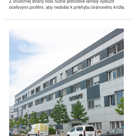
Z vnútornej strany bolo nutné jednotlivé lamely vystužiť
oceľovými profilmi, aby nedošlo k priehybu bránového krídla.