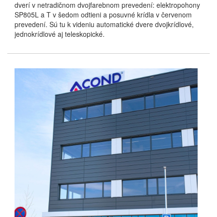
dverí v netradičnom dvojfarebnom prevedení: elektropohony
SP805L a T v šedom odtieni a posuvné krídla v červenom
prevedení. Sú tu k videniu automatické dvere dvojkrídlové,
jednokrídlové aj teleskopické.