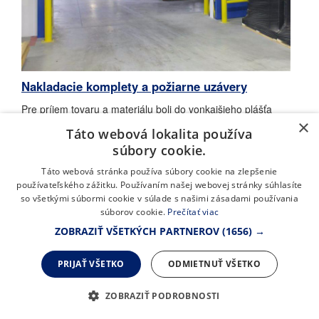
Nakladacie komplety a požiarne uzávery
Pre príjem tovaru a materiálu boli do vonkajšieho plášťa
nainštalované tri nakladacie komplety zložené z
×
Táto webová lokalita používa
hydraulického mostíka so sklopnou lištou, bránového
súbory cookie.
tesnenia VTKS01 a sekčných vrát VM01. Pre minimalizáciu
škôd spôsobených zlým nájazdom kamiónu boli inštalované
Táto webová stránka používa súbory cookie na zlepšenie
nájazdové vedenia v pozinkovanej variante. Požiarny úsek je
používateľského zážitku. Používaním našej webovej stránky súhlasíte
oddelený protipožiarnymi vrátami posuvnými v nástreku
so všetkými súbormi cookie v súlade s našimi zásadami používania
modrého odtieňa.
súborov cookie.
Prečítať viac
ZOBRAZIŤ VŠETKÝCH PARTNEROV
(1656) →
PRIJAŤ VŠETKO
ODMIETNUŤ VŠETKO
ZOBRAZIŤ PODROBNOSTI