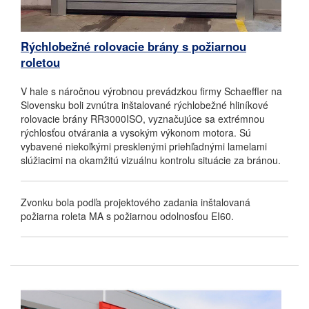
Rýchlobežné rolovacie brány s požiarnou
roletou
V hale s náročnou výrobnou prevádzkou firmy Schaeffler na
Slovensku boli zvnútra inštalované rýchlobežné hliníkové
rolovacie brány RR3000ISO, vyznačujúce sa extrémnou
rýchlosťou otvárania a vysokým výkonom motora.
Sú
vybavené niekoľkými presklenými priehľadnými lamelami
slúžiacimi na okamžitú vizuálnu kontrolu situácie za bránou.
Zvonku bola podľa projektového zadania inštalovaná
požiarna roleta MA s požiarnou odolnosťou EI60.