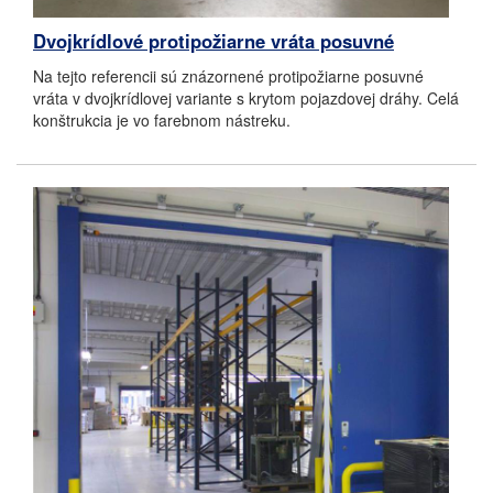
Dvojkrídlové protipožiarne vráta posuvné
Na tejto referencii sú znázornené protipožiarne posuvné
vráta v dvojkrídlovej variante s krytom pojazdovej dráhy. Celá
konštrukcia je vo farebnom nástreku.