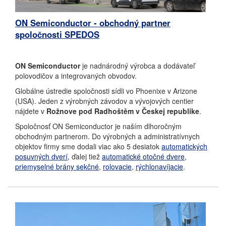
ON Semiconductor - obchodný partner
spoločnosti SPEDOS
ON Semiconductor
je nadnárodný výrobca a dodávateľ
polovodičov a integrovaných obvodov.
Globálne ústredie spoločnosti sídli vo Phoenixe v Arizone
(USA). Jeden z výrobných závodov a vývojových centier
nájdete v
Rožnove pod Radhoštěm v Českej republike
.
Spoločnosť ON Semiconductor je naším dlhoročným
obchodným partnerom. Do výrobných a administratívnych
objektov firmy sme dodali viac ako 5 desiatok
automatických
posuvných dverí
, ďalej tiež
automatické otočné dvere
,
priemyselné brány sekčné
,
rolovacie
,
rýchlonavíjacie
.