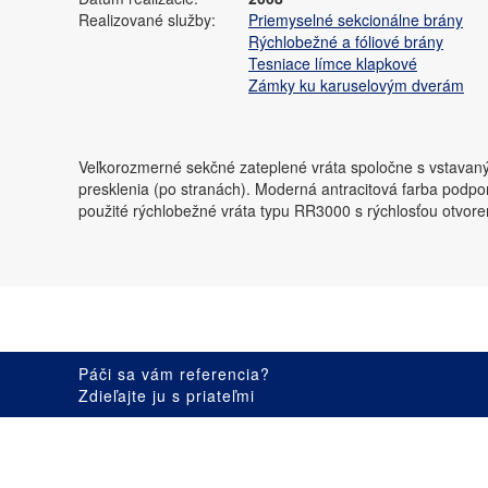
Realizované služby:
Priemyselné sekcionálne brány
Rýchlobežné a fóliové brány
Tesniace límce klapkové
Zámky ku karuselovým dverám
Veľkorozmerné sekčné zateplené vráta spoločne s vstavaným
presklenia (po stranách). Moderná antracitová farba podpo
použité rýchlobežné vráta typu RR3000 s rýchlosťou otvore
Páči sa vám referencia?
Zdieľajte ju s priateľmi