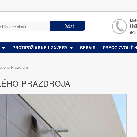
Mát
04
Hľadať
(Po
Y
PROTIPOŽIARNE UZÁVERY
SERVIS
PREČO ZVOLIŤ 
ského Prazdroja
KÉHO PRAZDROJA