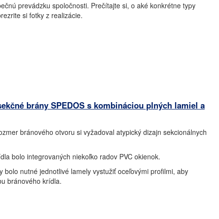
ečnú prevádzku spoločnosti. Prečítajte si, o aké konkrétne typy
rezrite si fotky z realizácie.
sekčné brány SPEDOS s kombináciou plných lamiel a
zmer bránového otvoru si vyžadoval atypický dizajn sekcionálnych
dla bolo integrovaných niekoľko radov PVC okienok.
y bolo nutné jednotlivé lamely vystužiť oceľovými profilmi, aby
bu bránového krídla.