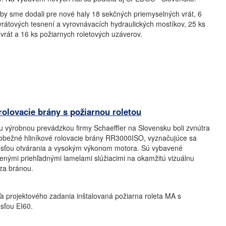
vby sme dodali pre nové haly 18 sekčných priemyselných vrát, 6
vrátových tesnení a vyrovnávacích hydraulických mostíkov, 25 ks
 vrát a 16 ks požiarnych roletových uzáverov.
olovacie brány s požiarnou roletou
u výrobnou prevádzkou firmy Schaeffler na Slovensku boli zvnútra
lobežné hliníkové rolovacie brány RR3000ISO, vyznačujúce sa
osťou otvárania a vysokým výkonom motora.
Sú vybavené
lenými priehľadnými lamelami slúžiacimi na okamžitú vizuálnu
 za bránou.
a projektového zadania inštalovaná požiarna roleta MA s
sťou EI60.