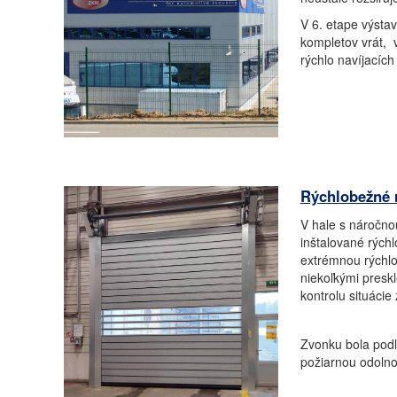
V 6. etape výsta
kompletov vrát, 
rýchlo navíjacích
Rýchlobežné r
V hale s náročno
inštalované rých
extrémnou rýchl
niekoľkými presk
kontrolu situácie
Zvonku bola podľ
požiarnou odolno