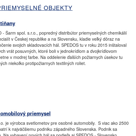
PRIEMYSELNÉ OBJEKTY
tiňany
 Šarm spol. s.r.o., popredný distribútor priemyselných chemikálií
ialít v Českej republike a na Slovensku, kladie veľký dôraz na
čenie svojich skladovacích hál. SPEDOS tu v roku 2015 inštaloval
ych vrát posuvných, ktoré boli v jednokrídlom a dvojkrídlovom
etne v modrej farbe. Na oddelenie ďalších požiarnych úsekov tu
ých niekoľko protipožiarnych textilných roliet.
omobilový priemysel
.o. je výrobca svetlometov pre osobné automobily. S viac ako 2500
atrí k najväčšiemu podniku západného Slovenska. Podnik sa
je. Na vybavení nových hál sa podieľa aj SPEDOS - Slovensko.