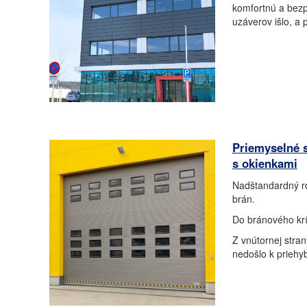
komfortnú a bezp
uzáverov išlo, a p
Priemyselné 
s okienkami
Nadštandardný ro
brán.
Do bránového krí
Z vnútornej stran
nedošlo k priehy