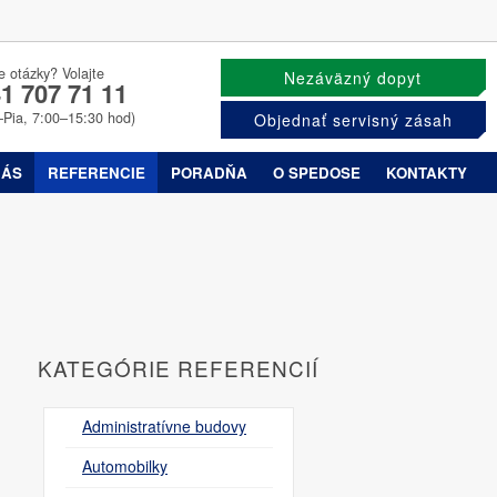
e otázky? Volajte
Nezáväzný dopyt
1 707 71 11
–Pia, 7:00–15:30 hod)
Objednať servisný zásah
NÁS
REFERENCIE
PORADŇA
O SPEDOSE
KONTAKTY
KATEGÓRIE REFERENCIÍ
Administratívne budovy
Automobilky