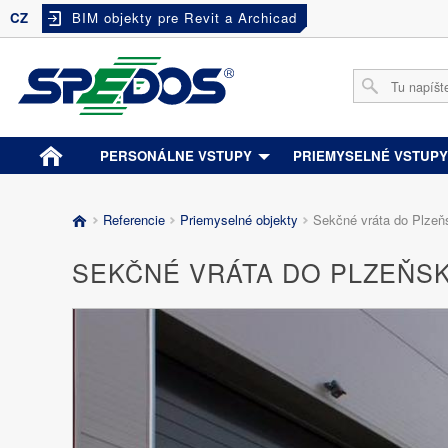
CZ
BIM objekty pre Revit a Archicad
PERSONÁLNE VSTUPY
PRIEMYSELNÉ VSTUP
Referencie
Priemyselné objekty
Sekčné vráta do Plzeň
SEKČNÉ VRÁTA DO PLZEŇS