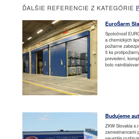
ĎALŠIE REFERENCIE Z KATEGÓRIE
EuroŠarm Sla
Spoločnosť EURO -
a chemických špec
požiarne zabezpe
5 ks protipožiarn
prevedení, kompl
bolo nainštalovan
Budujeme aut
ZKW Slovakia s.r
zamestnancami p
neustále rozširu