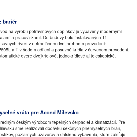
 bariér
vod na výrobu potravinových doplnkov je vybavený modernými
alami a pracoviskami. Do budovy bolo inštalovaných 11
suvných dverí v netradičnom dvojfarebnom prevedení:
805L a T v šedom odtieni a posuvné krídla v červenom prevedení.
utomatické dvere dvojkrídlové, jednokrídlové aj teleskopické.
yselné vráta pre Acond Milevsko
predným českým výrobcom tepelných čerpadiel a klimatizácií. Pre
ilevsku sme realizovali dodávku sekčných priemyselných brán,
stíkov, požiarnych uzáverov a ďalšieho vybavenia, ktoré zaisťuje