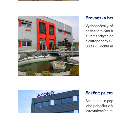
Prevádzka bez
Východočeský zá
bezbariérovými h
automatických po
elektropohony SP
Sú tu k videniu a
Sekčné priem
Acond a.s. je po
jeho pobočku v M
vyrovnávacích mo