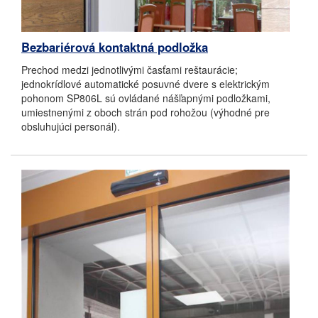
Bezbariérová kontaktná podložka
Prechod medzi jednotlivými časťami reštaurácie;
jednokrídlové automatické posuvné dvere s elektrickým
pohonom SP806L sú ovládané nášľapnými podložkami,
umiestnenými z oboch strán pod rohožou (výhodné pre
obsluhujúci personál).