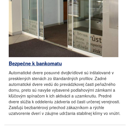
Bezpečne k bankomatu
Automatické dvere posuvné dvojkrídlové sú inštalované v
presklených stenách zo štandardných profilov. Zadné
automatické dvere vedú do prevádzkovej časti peňažného
domu, preto sú navyše vybavené podlahovými zámkami a
kľúčovým spínačom k ich aktivácii a uzamknutiu. Predné
dvere slúžia k oddeleniu zádveria od časti určenej verejnosti.
Zaisťujú bezbariérový priechod zákazníkom a rýchle
uzatvorenie dverí v záujme udržania stabilnej klímy vo vnútri.