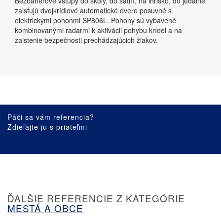
Bezbariérové vstupy do školy, do šatní, na ihrisko, do jedálne
zaisťujú dvojkrídlové automatické dvere posuvné s
elektrickými pohonmi SP806L. Pohony sú vybavené
kombinovanými radarmi k aktivácii pohybu krídel a na
zaistenie bezpečnosti prechádzajúcich žiakov.
Páči sa vám referencia?
Zdieľajte ju s priateľmi
ĎALŠIE REFERENCIE Z KATEGÓRIE
MESTÁ A OBCE