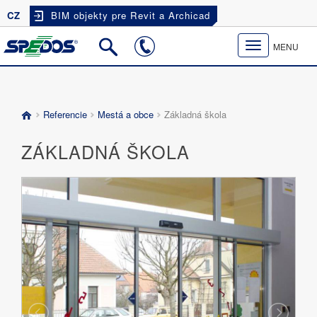
CZ
BIM objekty pre Revit a Archicad
Toggle
MENU
navigation
Referencie
Mestá a obce
Základná škola
ZÁKLADNÁ ŠKOLA