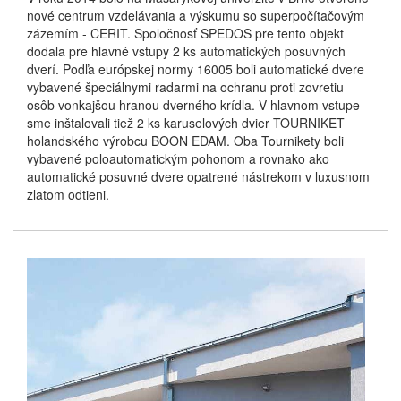
nové centrum vzdelávania a výskumu so superpočítačovým
zázemím - CERIT. Spoločnosť SPEDOS pre tento objekt
dodala pre hlavné vstupy 2 ks automatických posuvných
dverí. Podľa európskej normy 16005 boli automatické dvere
vybavené špeciálnymi radarmi na ochranu proti zovretiu
osôb vonkajšou hranou dverného krídla. V hlavnom vstupe
sme inštalovali tiež 2 ks karuselových dvier TOURNIKET
holandského výrobcu BOON EDAM. Oba Tournikety boli
vybavené poloautomatickým pohonom a rovnako ako
automatické posuvné dvere opatrené nástrekom v luxusnom
zlatom odtieni.