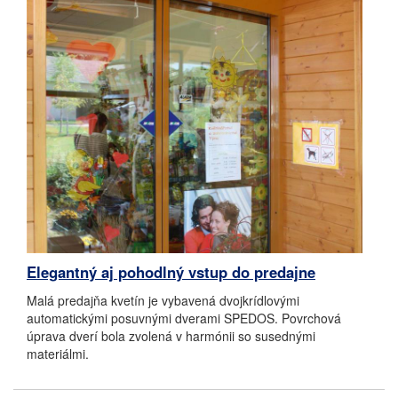
Elegantný aj pohodlný vstup do predajne
Malá predajňa kvetín je vybavená dvojkrídlovými
automatickými posuvnými dverami SPEDOS. Povrchová
úprava dverí bola zvolená v harmónii so susednými
materiálmi.